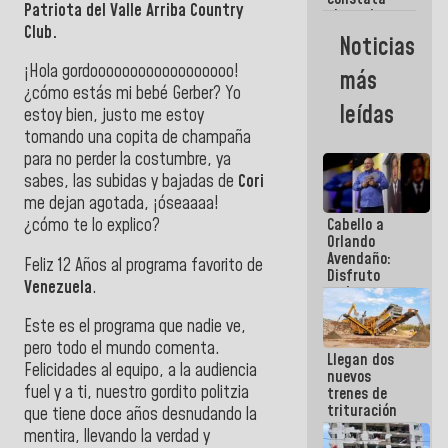
Patriota del Valle Arriba Country
obras de
Club.
rehabilitación
Noticias
de Escuela
Militar de
¡Hola gordoooooooooooooooooo!
más
Mamo en La
¿cómo estás mi bebé Gerber? Yo
Guaira
leídas
estoy bien, justo me estoy
tomando una copita de champaña
para no perder la costumbre, ya
sabes, las subidas y bajadas de
Cori
me dejan agotada, ¡óseaaaa!
Cabello a
¿cómo te lo explico?
Orlando
Avendaño:
Feliz 12 Años al programa favorito de
Disfruto
Venezuela
.
cada vez
que escribes
Este es el programa que nadie ve,
porque lo
que haces
pero todo el mundo comenta.
Llegan dos
es
Felicidades al equipo, a la audiencia
nuevos
embarrarla
fuel y a ti, nuestro gordito politzia
trenes de
trituración
que tiene doce años desnudando la
para
mentira, llevando la verdad y
optimizar