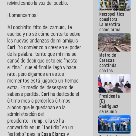
reivindicando la voz del pueblo.
manejo de
escombros
Necropolítica
en La Guaira
¡Comencemos!
opositora:
La mentira
Mi cochinito frito del zamuro, te
como arma
escribo y no sé cómo contarte sobre
contra el
Pueblo
las nuevas andanzas de mi amiguis
Cori
. Yo comienzo a creer en el poder
de la palabra, tanto que mi niña se
Metro de
Caracas
cansó de decir que esto era “hasta
continúa
el final”, que el final le llegó y hace
con los
rato, pero digamos en estos
trabajos de
momentos está jugando un tiempo
mantenimiento
e inspección
extra. En medio del desespero de
en la Línea 2
saberse perdida,
Cori
ha dedicado el
Presidenta
último mes a perder los últimos
(E)
Rodríguez
aliados que le quedaban en la
se reunió
administración del
con Estado
presidente
Trump
, ella se ha
Mayor
Eléctrico
convertido en un “fastidio” en un
para
“estorbo” para la
Casa Blanca
y