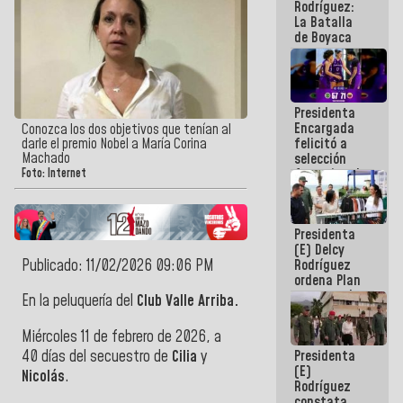
Rodríguez:
La Batalla
de Boyaca
representa
un capítulo
decisivo en
la gesta
Presidenta
emancipadora
Encargada
de nuestra
Conozca los dos objetivos que tenían al
felicitó a
darle el premio Nobel a María Corina
América
Machado
selección
femenina de
Foto: Internet
baloncesto
por su
clasificación
Presidenta
a la
(E) Delcy
AmeriCup
Publicado: 11/02/2026 09:06 PM
Rodríguez
2027
ordena Plan
maestro de
En la peluquería del
Club Valle Arriba.
desarrollo
logístico y
Miércoles 11 de febrero de 2026, a
turístico
40 días del secuestro de
Cilia
y
Presidenta
para La
(E)
Guaira
Nicolás
.
Rodríguez
constata