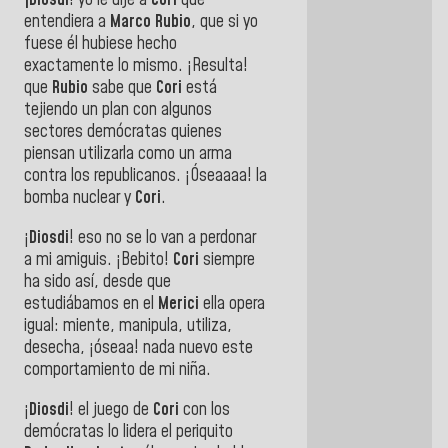
¡Diosdi
! yo le dije a
Cori
que
entendiera a
Marco Rubio
, que si yo
fuese él hubiese hecho
exactamente lo mismo. ¡Resulta!
que
Rubio
sabe que
Cori
está
tejiendo un plan con algunos
sectores demócratas quienes
piensan utilizarla como un arma
contra los republicanos. ¡Óseaaaa! la
bomba nuclear y
Cori
.
¡
Diosdi
! eso no se lo van a perdonar
a mi amiguis. ¡Bebito!
Cori
siempre
ha sido así, desde que
estudiábamos en el
Merici
ella opera
igual: miente, manipula, utiliza,
desecha, ¡óseaa! nada nuevo este
comportamiento de mi niña.
¡
Diosdi
! el juego de
Cori
con los
demócratas lo lidera el periquito