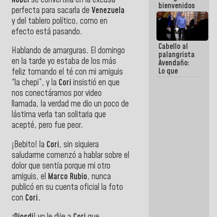
bienvenidos
perfecta para sacarla de
Venezuela
siempre que
y del tablero político, como en
estén en el
marco de la
efecto está pasando.
Constitución
Cabello al
de la
Hablando de amarguras. El domingo
palangrista
República
en la tarde yo estaba de los más
Avendaño:
Lo que
feliz tomando el té con mi amiguis
vayas a
“la chepi”, y la
Cori
insistió en que
escribir
nos conectáramos por video
hazlo hoy
llamada, la verdad me dio un poco de
por que no
sabemos si
lástima verla tan solitaria que
la semana
acepté, pero fue peor.
que viene
hay
¡Bebito! la
Cori
, sin siquiera
programa
saludarme comenzó a hablar sobre el
dolor que sentía porque mi otro
amiguis, el
Marco Rubio
, nunca
publicó en su cuenta oficial la foto
con
Cori.