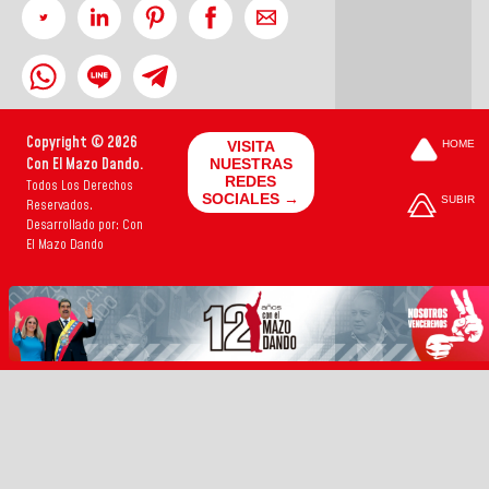
Copyright © 2026
VISITA
HOME
Con El Mazo Dando.
NUESTRAS
REDES
Todos Los Derechos
SOCIALES →
SUBIR
Reservados.
Desarrollado por: Con
El Mazo Dando