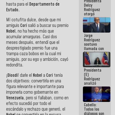
Presidenta
abordar
hasta para el
Departamento de
Delcy
planes de
Estado.
Rodríguez
acción
otorgó
medalla
MI cotufita dulce, desde que mi
"Héroe de
amiguis
Cori
salió a buscar su premio
Venezuela"
Nobel
, no ha hecho más que
a servidores
Jorge
públicos
acumular amarguras. Casi dos
Rodríguez
meses después, entendí que el
sostuvo
desprestigiado premio fue una
llamada con
Dinorah
trampa caza bobos en la cual mi
Figuera y
amiguis, por su ego y ambición, cayó
acuerdan
redondita.
primer
Presidenta
encuentro
(E)
presencial
¡
Diosdi
! darle el
Nobel
a
Cori
tenía
Rodríguez
para el
dos objetivos: convertirla en una
analizó
diálogo
figura relevante e importante para
junto a
imponerla como gobernante en
gobernadores
planes de
Venezuela
, pero si fallaban, como en
recuperación
efecto sucedió por todo el
Cabello:
del Sistema
escándalo y rechazo que generó, el
Todos los
Eléctrico
diálogos son
Nacional
Nobel
se convertiría en la excusa