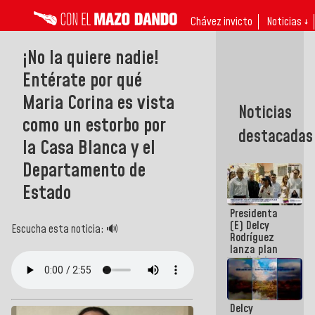
Chávez invicto
Noticias ↓
¡No la quiere nadie!
Entérate por qué
Maria Corina es vista
Noticias
como un estorbo por
destacadas
la Casa Blanca y el
Departamento de
Estado
Presidenta
(E) Delcy
Escucha esta noticia: 🔊
Rodríguez
lanza plan
crediticio
con subsidio
a Juntas de
Condominio
Delcy