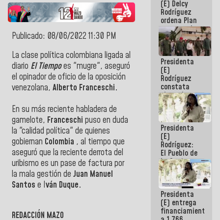
(E) Delcy
AmeriCup
Rodríguez
2027
ordena Plan
maestro de
Publicado: 08/06/2022 11:30 PM
desarrollo
logístico y
turístico
La clase política colombiana ligada al
Presidenta
para La
diario
El Tiempo
es "mugre", aseguró
(E)
Guaira
el opinador de oficio de la oposición
Rodríguez
constata
venezolana,
Alberto Franceschi.
obras de
rehabilitación
En su más reciente habladera de
de Escuela
gamelote,
Franceschi
puso en duda
Militar de
Presidenta
Mamo en La
la "calidad política" de quienes
(E)
Guaira
gobiernan
Colombia
, al tiempo que
Rodríguez:
aseguró que la reciente derrota del
El Pueblo de
La Guaira
uribismo es un pase de factura por
siempre
la mala gestión de
Juan Manuel
estará
Santos
e I
ván Duque.
acompañada
Presidenta
por el
(E) entrega
Gobierno
financiamientos
Nacional
REDACCIÓN MAZO
a 1.766