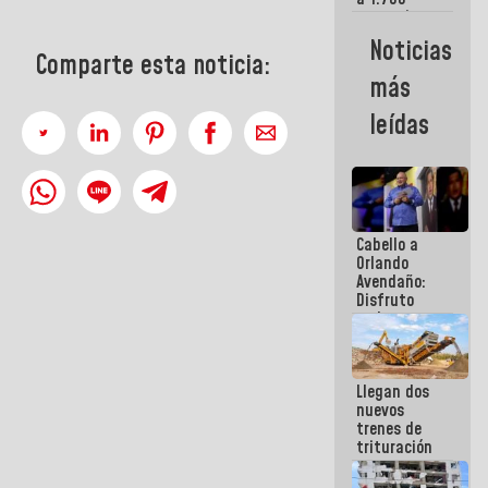
comerciantes
y
Noticias
emprendedores
Comparte esta noticia:
afectados
más
por
terremotos
leídas
Cabello a
Orlando
Avendaño:
Disfruto
cada vez
que escribes
porque lo
que haces
Llegan dos
es
nuevos
embarrarla
trenes de
trituración
para
optimizar