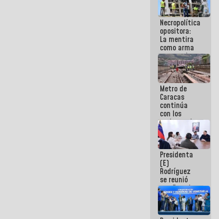
manejo de
escombros
Necropolítica
en La Guaira
opositora:
La mentira
como arma
contra el
Pueblo
Metro de
Caracas
continúa
con los
trabajos de
mantenimiento
e inspección
en la Línea 2
Presidenta
(E)
Rodríguez
se reunió
con Estado
Mayor
Eléctrico
para