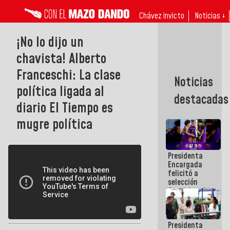
Chávez invicto
Noticias ↓
¡No lo dijo un
chavista! Alberto
Franceschi: La clase
Noticias
política ligada al
destacadas
diario El Tiempo es
mugre política
Presidenta
Encargada
felicitó a
selección
femenina de
baloncesto
por su
clasificación
Presidenta
a la