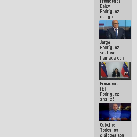
Presidenta
abordar
Delcy
planes de
Rodríguez
acción
otorgó
medalla
"Héroe de
Venezuela"
a servidores
Jorge
públicos
Rodríguez
sostuvo
llamada con
Dinorah
Figuera y
acuerdan
primer
Presidenta
encuentro
(E)
presencial
Rodríguez
para el
analizó
diálogo
junto a
gobernadores
planes de
recuperación
Cabello:
del Sistema
Todos los
Eléctrico
diálogos son
Nacional