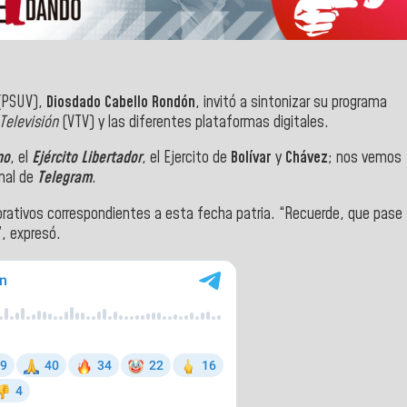
PSUV),
Diosdado Cabello Rondón
, invitó a sintonizar su programa
Televisión
(VTV)
y las diferentes plataformas digitales.
no
, el
Ejército Libertador
, el Ejercito de
Bolívar
y
Chávez
; nos vemos
anal de
Telegram
.
tivos correspondientes a esta fecha patria. “Recuerde, que pase
”, expresó.