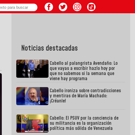
Noticias destacadas
Cabello al palangrista Avendaño: Lo
que vayas a escribir hazlo hoy por
que no sabemos si la semana que
viene hay programa
Cabello ironiza sobre contradicciones
y mentiras de María Machado:
¡Créanle!
Cabello: El PSUV por la conciencia de
su militancia es la organización
política más sólida de Venezuela