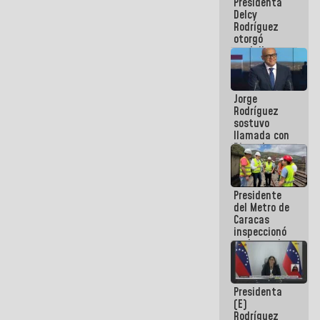
Presidenta
abordar
Delcy
planes de
Rodríguez
acción
otorgó
medalla
"Héroe de
Venezuela"
a servidores
Jorge
públicos
Rodríguez
sostuvo
llamada con
Dinorah
Figuera y
acuerdan
primer
Presidente
encuentro
del Metro de
presencial
Caracas
para el
inspeccionó
diálogo
trabajos de
rehabilitación
y
modernización
Presidenta
de la vía
(E)
férrea
Rodríguez