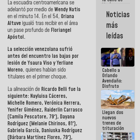
La escuadra centroamericana se
María
adelantó por medio de
Wendy Natis
Machado se
Noticias
estrellaron
en el minuto 14. En el 54,
Oriana
de frente
Altuve
igualó tras recibir en el área
más
contra el
un pase profundo de
Floriangel
Pueblo
leídas
Apóstol.
La selección venezolana sufrió
antes del encuentro las bajas por
lesión de Ysaura Viso y Yerliane
Moreno
, quienes habían sido
Cabello a
Orlando
titulares en el primer choque.
Avendaño:
Disfruto
La alineación de
Ricardo Belli fue la
cada vez
siguiente: Nayluisa Cáceres,
que escribes
porque lo
Michelle Romero, Verónica Herrera,
que haces
Yenifer Giménez, Raiderlin Carrasco
Llegan dos
es
(Camila Pescatore, 79′), Dayana
nuevos
embarrarla
trenes de
Rodríguez (Melanie Chirinos, 81′),
trituración
Gabriela García, Daniuska Rodríguez
para
(Bárbara Martínez Flores, 79′),
optimizar