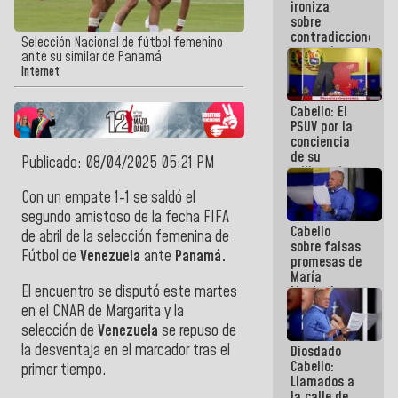
ironiza
la semana
sobre
que viene
contradicciones
hay
Selección Nacional de fútbol femenino
y mentiras
programa
ante su similar de Panamá
de María
Internet
Machado:
¡Créanle!
Cabello: El
PSUV por la
conciencia
de su
Publicado: 08/04/2025 05:21 PM
militancia
es la
Con un empate 1-1 se saldó el
organización
segundo amistoso de la fecha FIFA
política más
Cabello
sólida de
de abril de la selección
femenina de
sobre falsas
Venezuela
Fútbol de
Venezuela
ante
Panamá.
promesas de
María
El encuentro se disputó este martes
Machado:
¿Quién le
en el CNAR de Margarita y la
puede creer?
selección de
Venezuela
se repuso de
¿Y la gente
la desventaja en el marcador tras el
Diosdado
que ella iba
Cabello:
a salvar en
primer tiempo.
Llamados a
La Guaira?
la calle de