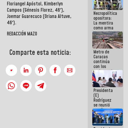
Floriangel Apóstol, Kimberlyn
manejo de
escombros
Campos (Génesis Florez, 46′),
Necropolítica
en La Guaira
Joemar Guarecuco (Oriana Altuve,
opositora:
46′).
La mentira
como arma
contra el
REDACCIÓN MAZO
Pueblo
Comparte esta noticia:
Metro de
Caracas
continúa
con los
trabajos de
mantenimiento
e inspección
en la Línea 2
Presidenta
(E)
Rodríguez
se reunió
con Estado
Mayor
Eléctrico
para