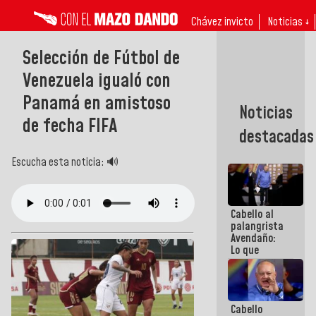
Chávez invicto
Noticias ↓
Selección de Fútbol de
Venezuela igualó con
Panamá en amistoso
Noticias
de fecha FIFA
destacadas
Escucha esta noticia: 🔊
Cabello al
palangrista
Avendaño:
Lo que
vayas a
escribir
hazlo hoy
por que no
Cabello
sabemos si