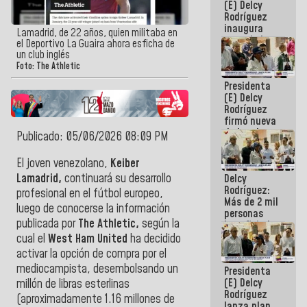
(E) Delcy
Rodríguez
inaugura
Lamadrid, de 22 años, quien militaba en
casa de los
el Deportivo La Guaira ahora esficha de
Abuelos
un club inglés
Primavera
Foto: The Athletic
en Caracas
Presidenta
(E) Delcy
Rodríguez
firmó nueva
de Ley de
Publicado: 05/06/2026 08:09 PM
Arrendamiento
aprobada
El joven venezolano,
Keiber
por la AN
Lamadrid,
continuará su desarrollo
Delcy
Rodríguez:
profesional en el fútbol europeo,
Más de 2 mil
luego de conocerse la información
personas
publicada por
The Athletic,
según la
beneficiadas
con planes
cual
el
West Ham United
ha decidido
para
activar la opción de compra por el
atención de
mediocampista, desembolsando un
Presidenta
emergencia
(E) Delcy
sísmica en
millón de libras esterlinas
Rodríguez
la última
(aproximadamente 1.16 millones de
lanza plan