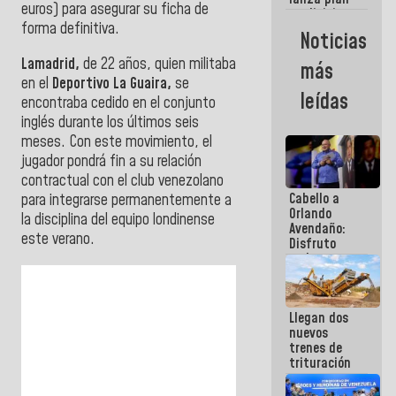
semana
euros) para asegurar su ficha de
crediticio
forma definitiva.
con subsidio
Noticias
a Juntas de
Condominio
Lamadrid,
de 22 años, quien militaba
más
en el
Deportivo La Guaira,
se
leídas
encontraba cedido en el conjunto
inglés durante los últimos seis
meses. Con este movimiento, el
jugador pondrá fin a su relación
contractual con el club venezolano
Cabello a
para integrarse permanentemente a
Orlando
la disciplina del equipo londinense
Avendaño:
este verano.
Disfruto
cada vez
que escribes
porque lo
que haces
Llegan dos
es
nuevos
embarrarla
trenes de
trituración
para
optimizar