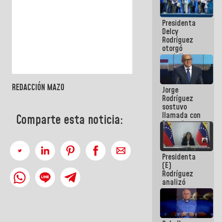
manejo de
escombros
Presidenta
en La Guaira
Delcy
Rodríguez
otorgó
medalla
"Héroe de
Venezuela"
a servidores
REDACCIÓN MAZO
Jorge
públicos
Rodríguez
sostuvo
llamada con
Comparte esta noticia:
Dinorah
Figuera y
acuerdan
primer
Presidenta
encuentro
(E)
presencial
Rodríguez
para el
analizó
diálogo
junto a
gobernadores
planes de
recuperación