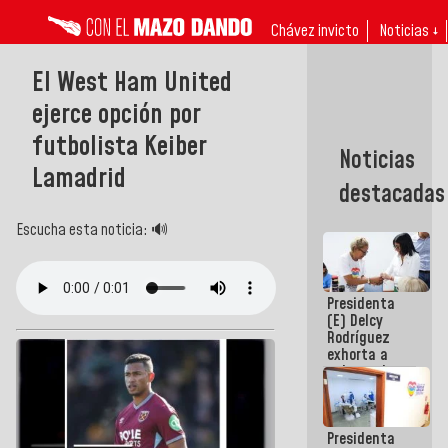
Chávez invicto
Noticias ↓
El West Ham United
ejerce opción por
futbolista Keiber
Noticias
Lamadrid
destacadas
Escucha esta noticia: 🔊
Presidenta
(E) Delcy
Rodríguez
exhorta a
gobernadores
y alcaldes a
edificar
casas para
Presidenta
abuelos