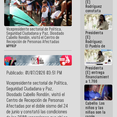
(E)
Guaira
Rodríguez
constata
obras de
rehabilitación
de Escuela
Militar de
Vicepresidente sectorial de Política,
Presidenta
Mamo en La
Seguridad Ciudadana y Paz, Diosdado
(E)
Guaira
Cabello Rondón, visitó el Centro de
Rodríguez:
Recepción de Personas Afectadas
El Pueblo de
MPPRIJP
La Guaira
siempre
estará
acompañada
Presidenta
por el
(E) entrega
Publicado: 01/07/2026 03:51 PM
Gobierno
financiamientos
Nacional
a 1.766
Vicepresidente sectorial de Política,
comerciantes
Seguridad Ciudadana y Paz,
y
Diosdado Cabello Rondón, visitó el
emprendedores
afectados
Centro de Recepción de Personas
Cabello: Los
por
Afectadas por el doble sismo del 24
niños y las
terremotos
de junio y constató las condiciones
niñas son la
razón