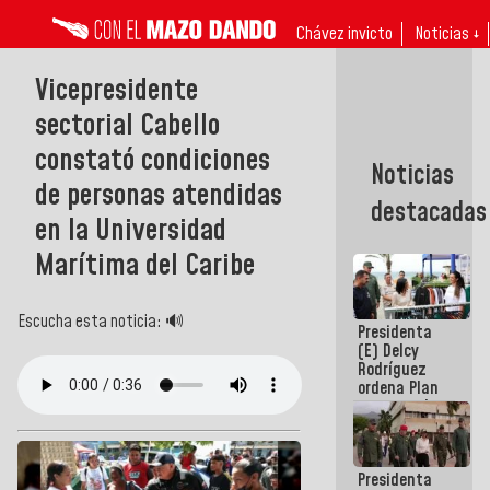
Chávez invicto
Noticias ↓
Vicepresidente
sectorial Cabello
constató condiciones
Noticias
de personas atendidas
destacadas
en la Universidad
Marítima del Caribe
Escucha esta noticia: 🔊
Presidenta
(E) Delcy
Rodríguez
ordena Plan
maestro de
desarrollo
logístico y
turístico
Presidenta
para La