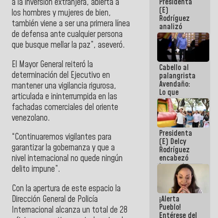
a la inversión extranjera, abierta a
Presidenta
de la
(E)
República
los hombres y mujeres de bien,
Rodríguez
también viene a ser una primera línea
analizó
de defensa ante cualquier persona
junto a
gobernadores
que busque mellar la paz”, aseveró.
planes de
recuperación
El Mayor General reiteró la
Cabello al
del Sistema
determinación del Ejecutivo en
palangrista
Eléctrico
Avendaño:
Nacional
mantener una vigilancia rigurosa,
Lo que
articulada e ininterrumpida en las
vayas a
fachadas comerciales del oriente
escribir
hazlo hoy
venezolano.
por que no
Presidenta
sabemos si
“Continuaremos vigilantes para
(E) Delcy
la semana
garantizar la gobernanza y que a
Rodríguez
que viene
encabezó
nivel internacional no quede ningún
hay
lanzamiento
programa
delito impune”.
del Plan
Nacional de
Con la apertura de este espacio la
Recreación
Dirección General de Policía
¡Alerta
Vacacional
Pueblo!
Internacional alcanza un total de 28
Entérese del