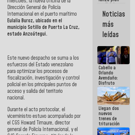
semana
miércoles, la nueva oficina de la
crediticio
Dirección General de Policía
con subsidio
Noticias
Internacional en el puerto marítimo
a Juntas de
Condominio
Eulalia Buroz, ubicado en el
más
municipio Sotillo de Puerto La Cruz,
leídas
estado Anzoátegui.
Este nuevo despacho se suma a los
esfuerzos del Estado venezolano
Cabello a
para optimizar los procesos de
Orlando
fiscalización, investigación y control
Avendaño:
Disfruto
policial en los principales puntos de
cada vez
acceso y salida del territorio
que escribes
nacional.
porque lo
que haces
Llegan dos
es
Durante el acto protocolar, el
nuevos
embarrarla
viceministro estuvo acompañado por
trenes de
el CGS Howard Timaure, director
trituración
para
general de Policía Internacional, y el
optimizar