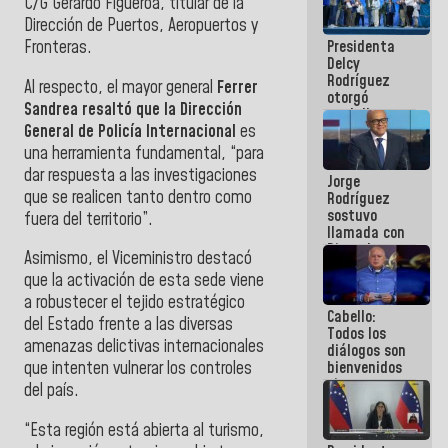
C/G Gerardo Figueroa, titular de la
manejo de
Dirección de Puertos, Aeropuertos y
escombros
Presidenta
Fronteras.
en La Guaira
Delcy
Rodríguez
Al respecto, el mayor general
Ferrer
otorgó
Sandrea resaltó que la Dirección
medalla
General de Policía Internacional
es
"Héroe de
Venezuela"
una herramienta fundamental, “para
a servidores
dar respuesta a las investigaciones
Jorge
públicos
que se realicen tanto dentro como
Rodríguez
sostuvo
fuera del territorio”.
llamada con
Dinorah
Asimismo, el Viceministro destacó
Figuera y
que la activación de esta sede viene
acuerdan
primer
a robustecer el tejido estratégico
Cabello:
encuentro
del Estado frente a las diversas
Todos los
presencial
amenazas delictivas internacionales
diálogos son
para el
bienvenidos
que intenten vulnerar los controles
diálogo
siempre que
del país.
estén en el
marco de la
“Esta región está abierta al turismo,
Constitución