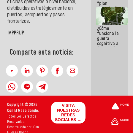
oficinas operativas a nivel nacional,
"plan
distribuidas estratégicamente en
enjambre"
de La Sayo
puertos, aeropuertos y pasos
para
fronterizos.
sabotear el
¿Cómo
diálogo y
MPPRIJP
funciona la
promover el
guerra
caos
cognitiva a
favor de la
Comparte esta noticia:
narrativa
hegemónica?
(1)
Copyright © 2026
VISITA
HOME
Con El Mazo Dando.
NUESTRAS
REDES
Todos Los Derechos
SOCIALES →
SUBIR
Reservados.
Desarrollado por: Con
El Mazo Dando