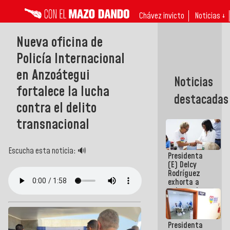
Chávez invicto
Noticias ↓
Nueva oficina de
Policía Internacional
en Anzoátegui
Noticias
fortalece la lucha
destacadas
contra el delito
transnacional
Escucha esta noticia: 🔊
Presidenta
(E) Delcy
Rodríguez
exhorta a
gobernadores
y alcaldes a
edificar
casas para
Presidenta
abuelos