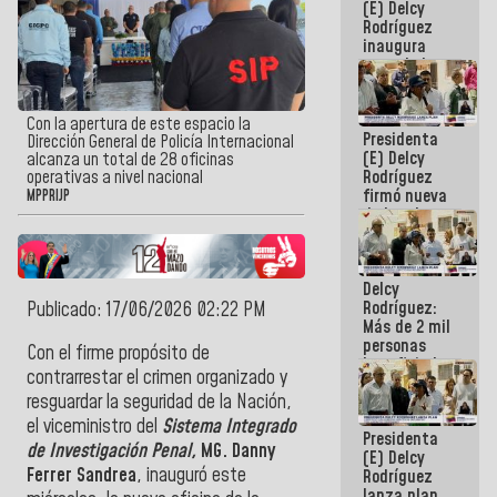
(E) Delcy
Rodríguez
inaugura
casa de los
Abuelos
Primavera
en Caracas
Con la apertura de este espacio la
Presidenta
Dirección General de Policía Internacional
(E) Delcy
alcanza un total de 28 oficinas
Rodríguez
operativas a nivel nacional
firmó nueva
MPPRIJP
de Ley de
Arrendamiento
aprobada
por la AN
Delcy
Rodríguez:
Publicado: 17/06/2026 02:22 PM
Más de 2 mil
personas
Con el firme propósito de
beneficiadas
contrarrestar el crimen organizado y
con planes
resguardar la seguridad de la Nación,
para
atención de
el viceministro del
Sistema Integrado
Presidenta
emergencia
de Investigación Penal,
MG. Danny
(E) Delcy
sísmica en
Ferrer Sandrea
, inauguró este
Rodríguez
la última
lanza plan