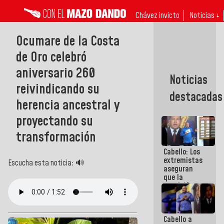
Chávez invicto
Noticias ↓
Ocumare de la Costa
de Oro celebró
aniversario 260
Noticias
reivindicando su
destacadas
herencia ancestral y
proyectando su
transformación
Cabello: Los
extremistas
Escucha esta noticia: 🔊
aseguran
que la
oposición
actual es la
más
dividida de
Cabello a
la historia