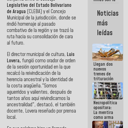
razon
Legislativo del Estado Bolivariano
fundamental
de Aragua
(CLEBA) y el Concejo
Noticias
de lo que
Municipal de la jurisdicción, donde se
estamos
más
haciendo
rindió homenaje al pasado
combativo de la región y se trazó la
leídas
ruta hacia su consolidación de cara
al futuro.
El director municipal de cultura,
Luis
Lovera,
fungió como orador de orden
Llegan dos
de la sesión oportunidad en la que
nuevos
recalcó la reivindicación de la
trenes de
trituración
herencia ancestral y la identidad de
para
la costa aragüeña."Somos
optimizar
aguerridos y valientes, después de
manejo de
tantos años aquí reivindicamos la
escombros
Necropolítica
en La Guaira
ancestralidad", destacó, el también
opositora:
docente, Lovera reseñado por prensa
La mentira
local.
como arma
contra el
Pueblo