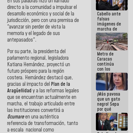
En sus palabras hizo un llamado
directo a la comunidad a impulsar el
desarrollo económico y social de la
Cabello ante
falsas
jurisdicción, pero con una premisa de
imágenes de
"avanzar sin perder de vista la
marcha de
memoria y el legado de sus
extremistas:
Son unos
antepasados".
coberos,
viven de la
Por su parte, la presidenta del
Metro de
mentira
parlamento regional, legisladora
Caracas
continúa
Katiana Hernández, proyectó un
con los
futuro próspero para la región
trabajos de
costera. Hernández destacó que,
mantenimiento
gracias al impacto del
Plan de la
e inspección
en la Línea 2
Aragüeñidad
y a las reformas legales
¡Más pavosa
que se encuentran actualmente en
que un gato
marcha, el trabajo articulado entre
negro! Sepa
por qué
las instituciones convertirá a
dirigentes
Ocumare
en una auténtica
opositores
referencia de transformación, tanto
se
desmarcan
a escala nacional como