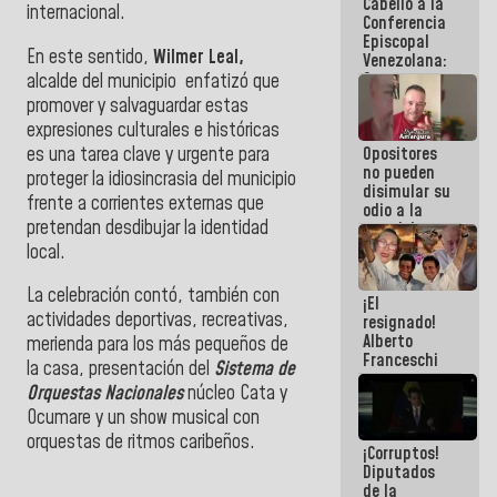
Cabello a la
de La Sayo
internacional.
Conferencia
Episcopal
En este sentido,
Wilmer Leal,
Venezolana:
Son unos
alcalde del municipio enfatizó que
inmorales,
promover y salvaguardar estas
ni una
expresiones culturales e históricas
botella de
es una tarea clave y urgente para
Opositores
agua han
no pueden
llevado
proteger la idiosincrasia del municipio
disimular su
frente a corrientes externas que
odio a la
pretendan desdibujar la identidad
paz del
pueblo
local.
La celebración contó, también con
¡El
actividades deportivas, recreativas,
resignado!
Alberto
merienda para los más pequeños de
Franceschi
la casa, presentación del
Sistema de
muestra su
Orquestas Nacionales
núcleo Cata y
frustración
ante
Ocumare y un show musical con
burguesía
orquestas de ritmos caribeños.
¡Corruptos!
de siempre
Diputados
de la