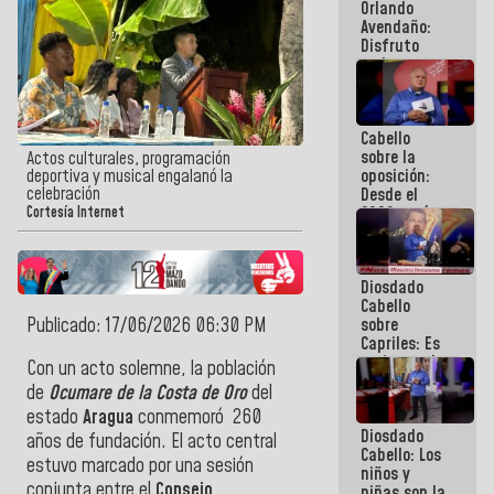
Orlando
de
Avendaño:
Venezuela
Disfruto
cada vez
que escribes
porque lo
que haces
Cabello
es
sobre la
embarrarla
Actos culturales, programación
oposición:
deportiva y musical engalanó la
celebración
Desde el
2002 están
Cortesía Internet
intentando
quemar el
país ante la
Diosdado
ausencia de
Cabello
políticos
Publicado: 17/06/2026 06:30 PM
sobre
verdaderos
Capriles: Es
un inmoral
Con un acto solemne, la población
de la
de
Ocumare de la Costa de Oro
del
política
estado
Aragua
conmemoró 260
Diosdado
años de fundación. El acto central
Cabello: Los
estuvo marcado por una sesión
niños y
conjunta entre el
Consejo
niñas son la