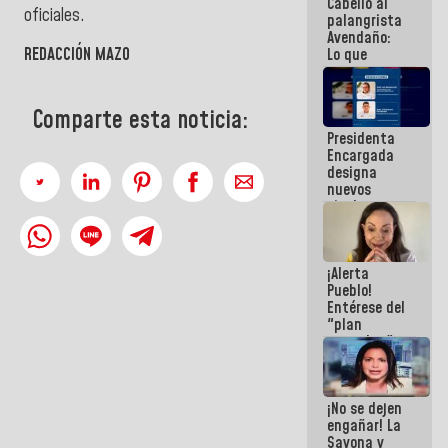
Cabello al
de la
oficiales.
palangrista
República
Avendaño:
REDACCIÓN MAZO
Lo que
vayas a
escribir
hazlo hoy
Comparte esta noticia:
por que no
Presidenta
sabemos si
Encargada
la semana
designa
que viene
nuevos
hay
titulares en
programa
el
Viceministerio
de Energía
¡Alerta
Eléctrica y
Pueblo!
CORPOELEC
Entérese del
"plan
enjambre"
de La Sayo
para
sabotear el
¡No se dejen
diálogo y
engañar! La
promover el
Sayona y
caos