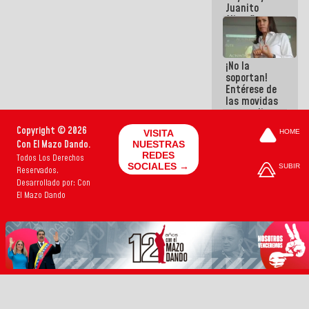
Juanito
Alimaña son
harina del
mismo
costal
¡No la
soportan!
Entérese de
las movidas
que realizan
antiguos
Copyright © 2026
VISITA
HOME
cómplices
Con El Mazo Dando.
NUESTRAS
de La Sayo
REDES
Todos Los Derechos
para
SOCIALES →
SUBIR
Reservados.
sacudírsela
Desarrollado por: Con
El Mazo Dando