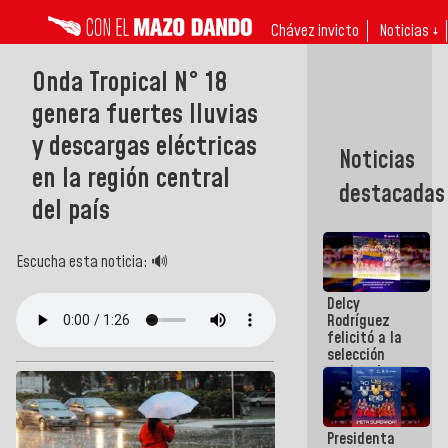
Chávez invicto
Noticias ↓
Onda Tropical N° 18
genera fuertes lluvias
y descargas eléctricas
Noticias
en la región central
destacadas
del país
Escucha esta noticia: 🔊
Delcy
Rodríguez
felicitó a la
selección
nacional
masculina
de voleibol
campeona
Presidenta
de la Copa