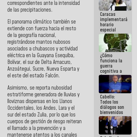
correspondientes ante la intensidad
porque lo
que haces
de las precipitaciones.
Caracas
es
implementará
embarrarla
El panorama climático también se
horario
extiende con fuerza hacia el resto
especial
para
de la geografía nacional,
adaptarse
registrándose mantos nubosos
al plan de
asociados a chubascos y actividad
ahorro
eléctrica en la Guayana Esequiba,
¿Cómo
energético
funciona la
Bolívar, el sur de Delta Amacuro,
guerra
Anzoátegui, Sucre, Nueva Esparta y
cognitiva a
el este del estado Falcón.
favor de la
narrativa
hegemónica?
Asimismo, se reporta nubosidad
(1)
estratiforme generadora de lluvias y
Cabello:
lloviznas dispersas en los Llanos
Todos los
diálogos son
Occidentales, los Andes, Lara y el
bienvenidos
sur del estado Zulia, por lo que los
siempre que
cuerpos de gestión de riesgo reiteran
estén en el
el llamado a la prevención y a
marco de la
Constitución
mantenerse atentos a los canales