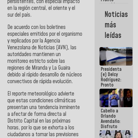
persistentes, con especial impacto
restableceremos
en la región central, el oriente y el
las
Noticias
sur del país.
operaciones
en el
más
Aeropuerto
De acuerdo con los boletines
Internacional
especiales emitidos por el organismo
leídas
de
y replicados por la Agencia
Maiquetía
Venezolana de Noticias (AVN), las
autoridades mantienen un
monitoreo estricto sobre las
regiones de Miranda y La Guaira
Presidenta
debido al rápido desarrollo de núcleos
(e) Delcy
Rodríguez:
convectivos de rápida evolución.
Pronto
restableceremos
El reporte meteorológico advierte
las
que estas condiciones climáticas
operaciones
en el
presentan una tendencia inminente
Cabello a
Aeropuerto
a afectar de forma directa al
Orlando
Internacional
Distrito Capital en las próximas
Avendaño:
de
Disfruto
Maiquetía
horas, por lo que se exhorta a los
cada vez
ciudadanos a tomar las previsiones
que escribes