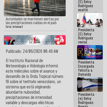
(E) Delcy
Panamericana
Rodríguez
Sub-17
exaltó
participación
de
Autoridades se mantienen alertas por
Venezuela
las precipitaciones caidas en el país
en Juegos
Foto: Internet
Presidenta
Centroamericanos
(E) Delcy
y del Caribe
Rodríguez
2026
revisó
agenda
económica y
Publicado: 24/06/2026 08:49 AM
ejecución de
fondos de
El Instituto Nacional de
Presidenta
emergencia
Meteorología e Hidrología informó
Encargada
post-sismos
felicita a
este miércoles sobre el avance y
Osmaidy
desarrollo de la Onda Tropical número
Arias y
18 sobre el territorio venezolano, un
Giraly
Marcano por
sistema que está originando
hacer
abundante nubosidad,
Presidenta
historia en
precipitaciones de intensidad
(e) Delcy
los
Rodríguez:
variable y descargas eléctricas
Centroamericanos
Pronto