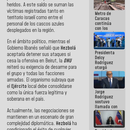
manejo de
heridos. A este saldo se suman las
escombros
víctimas registradas tanto en
Metro de
en La Guaira
territorio israelí como entre el
Caracas
continúa
personal de los cascos azules
con los
desplegados en la región.
trabajos de
mantenimiento
En el ámbito político, mientras el
e inspección
Gobierno libanés señaló que
Hezbolá
en la Línea 2
Presidenta
aceptaría detener sus ataques si
Delcy
cesa la ofensiva en Beirut, la
ONU
Rodríguez
reiteró su exigencia de desarme para
otorgó
medalla
el grupo y todas las facciones
"Héroe de
armadas. El organismo subraya que
Venezuela"
el
Ejército
local debe consolidarse
a servidores
Jorge
públicos
como la única fuerza legítima y
Rodríguez
soberana en el país.
sostuvo
llamada con
Actualmente, las negociaciones se
Dinorah
Figuera y
mantienen en un escenario de gran
acuerdan
complejidad diplomática.
Hezbolá
ha
primer
condicionado el éxito de cualquier