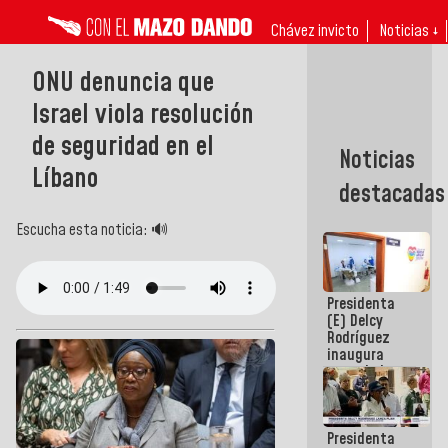
Chávez invicto
Noticias ↓
ONU denuncia que
Israel viola resolución
de seguridad en el
Noticias
Líbano
destacadas
Escucha esta noticia: 🔊
Presidenta
(E) Delcy
Rodríguez
inaugura
casa de los
Abuelos
Primavera
en Caracas
Presidenta