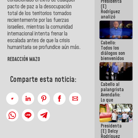
Presidenta
encuentro
pacto de paz a la desocupación
(E)
presencial
Rodríguez
para el
total de los territorios tomados
analizó
diálogo
recientemente por las fuerzas
junto a
israelíes, mientras la comunidad
gobernadores
planes de
internacional intenta frenar la
recuperación
escalada antes de que la crisis
Cabello:
del Sistema
humanitaria se profundice aún más.
Todos los
Eléctrico
diálogos son
Nacional
bienvenidos
REDACCIÓN MAZO
siempre que
estén en el
marco de la
Comparte esta noticia:
Constitución
Cabello al
de la
palangrista
República
Avendaño:
Lo que
vayas a
escribir
hazlo hoy
por que no
Presidenta
sabemos si
(E) Delcy
la semana
Rodríguez
que viene