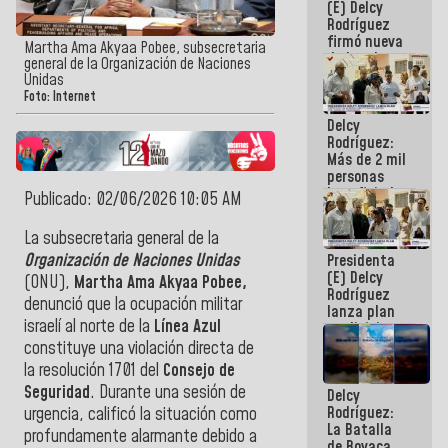
(E) Delcy
Rodríguez
firmó nueva
Martha Ama Akyaa Pobee, subsecretaria
de Ley de
general de la Organización de Naciones
Arrendamiento
Unidas
aprobada
Foto: Internet
por la AN
Delcy
Rodríguez:
Más de 2 mil
personas
beneficiadas
Publicado: 02/06/2026 10:05 AM
con planes
para
La subsecretaria general de la
atención de
Organización de Naciones Unidas
Presidenta
emergencia
(E) Delcy
sísmica en
(ONU),
Martha Ama Akyaa Pobee,
Rodríguez
la última
denunció que la ocupación militar
lanza plan
semana
israelí al norte de la
Línea Azul
crediticio
con subsidio
constituye una violación directa de
a Juntas de
la resolución 1701 del
Consejo de
Condominio
Seguridad
. Durante una sesión de
Delcy
Rodríguez:
urgencia, calificó la situación como
La Batalla
profundamente alarmante debido a
de Boyaca