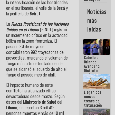
la intensificación de las hostilidades
representa
en el sur libanés, el valle de la
Becá
y
un capítulo
Noticias
decisivo en
la periferia de
Beirut
.
la gesta
más
emancipadora
La
Fuerza Provisional de las Naciones
de nuestra
leídas
Unidas en el Líbano
(FINUL) registró
América
un incremento crítico en la actividad
bélica en la zona fronteriza. El
pasado 30 de mayo se
contabilizaron 992 trayectorias de
Cabello a
proyectiles, marcando el volumen de
Orlando
fuego más alto detectado desde
Avendaño:
que se alcanzó el acuerdo de alto el
Disfruto
fuego el pasado mes de abril.
cada vez
que escribes
porque lo
El impacto humano de este
que haces
conflicto ha alcanzado cifras
Llegan dos
es
devastadoras desde marzo. Según
nuevos
embarrarla
trenes de
datos del
Ministerio de Salud
del
trituración
Líbano
, se reportan 3 mil 412
para
personas muertas y más de 10 mil
optimizar