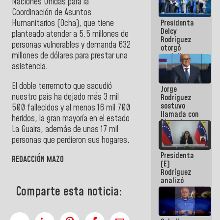
Naciones Unidas para la
manejo de
Coordinación de Asuntos
escombros
Presidenta
Humanitarios (Ocha), que tiene
en La Guaira
Delcy
planteado atender a 5,5 millones de
Rodríguez
personas vulnerables y demanda 632
otorgó
millones de dólares para prestar una
medalla
"Héroe de
asistencia.
Venezuela"
a servidores
El doble terremoto que sacudió
Jorge
públicos
nuestro país ha dejado más 3 mil
Rodríguez
sostuvo
500 fallecidos y al menos 16 mil 700
llamada con
heridos, la gran mayoría en el estado
Dinorah
La Guaira, además de unas 17 mil
Figuera y
acuerdan
personas que perdieron sus hogares.
primer
Presidenta
encuentro
REDACCIÓN MAZO
(E)
presencial
Rodríguez
para el
analizó
diálogo
Comparte esta noticia:
junto a
gobernadores
planes de
recuperación