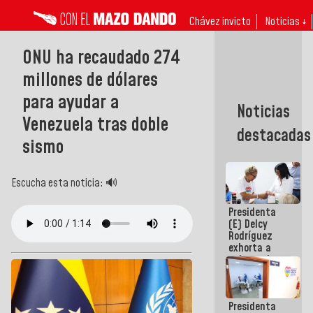
Chávez invicto
Noticias ↓
ONU ha recaudado 274
millones de dólares
para ayudar a
Noticias
Venezuela tras doble
destacadas
sismo
Escucha esta noticia: 🔊
Presidenta
(E) Delcy
Rodríguez
exhorta a
gobernadores
y alcaldes a
edificar
casas para
Presidenta
abuelos