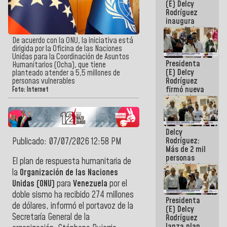
(E) Delcy
Rodríguez
inaugura
casa de los
Abuelos
De acuerdo con la ONU, la iniciativa está
Primavera
dirigida por la Oficina de las Naciones
en Caracas
Unidas para la Coordinación de Asuntos
Presidenta
Humanitarios (Ocha), que tiene
(E) Delcy
planteado atender a 5,5 millones de
Rodríguez
personas vulnerables
firmó nueva
Foto: Internet
de Ley de
Arrendamiento
aprobada
por la AN
Delcy
Rodríguez:
Publicado: 07/07/2026 12:58 PM
Más de 2 mil
personas
El plan de respuesta humanitaria de
beneficiadas
la
Organización de las Naciones
con planes
Unidas (ONU)
para
Venezuela
por el
para
atención de
doble sismo ha recibido 274 millones
Presidenta
emergencia
de dólares, informó el portavoz de la
(E) Delcy
sísmica en
Secretaría General de la
Rodríguez
la última
lanza plan