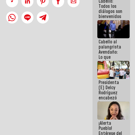
Cabello:
del Sistema
Todos los
Eléctrico
diálogos son
Nacional
bienvenidos
siempre que
estén en el
marco de la
Constitución
Cabello al
de la
palangrista
República
Avendaño:
Lo que
vayas a
escribir
hazlo hoy
por que no
Presidenta
sabemos si
(E) Delcy
la semana
Rodríguez
que viene
encabezó
hay
lanzamiento
programa
del Plan
Nacional de
Recreación
¡Alerta
Vacacional
Pueblo!
Entérese del