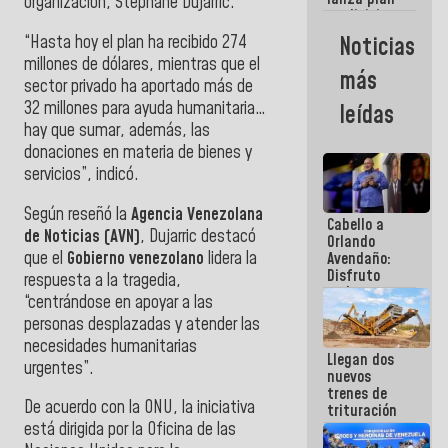
semana
organización, Stéphane Dujarric.
crediticio
con subsidio
“Hasta hoy el plan ha recibido 274
Noticias
a Juntas de
millones de dólares, mientras que el
Condominio
más
sector privado ha aportado más de
32 millones para ayuda humanitaria…
leídas
hay que sumar, además, las
donaciones en materia de bienes y
servicios”, indicó.
Según reseñó la
Agencia Venezolana
Cabello a
de Noticias (AVN)
, Dujarric destacó
Orlando
que el
Gobierno venezolano
lidera la
Avendaño:
Disfruto
respuesta a la tragedia,
cada vez
“centrándose en apoyar a las
que escribes
personas desplazadas y atender las
porque lo
que haces
necesidades humanitarias
Llegan dos
es
urgentes”.
nuevos
embarrarla
trenes de
De acuerdo con la ONU, la iniciativa
trituración
para
está dirigida por la Oficina de las
optimizar