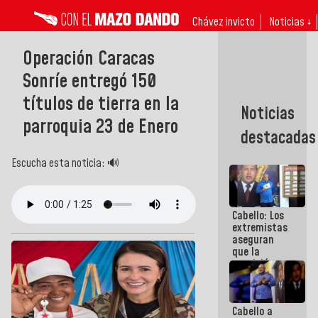
Chávez invicto
Noticias ↓
Operación Caracas
Sonríe entregó 150
títulos de tierra en la
Noticias
parroquia 23 de Enero
destacadas
Escucha esta noticia: 🔊
Cabello: Los
extremistas
aseguran
que la
oposición
actual es la
más
dividida de
Cabello a
la historia