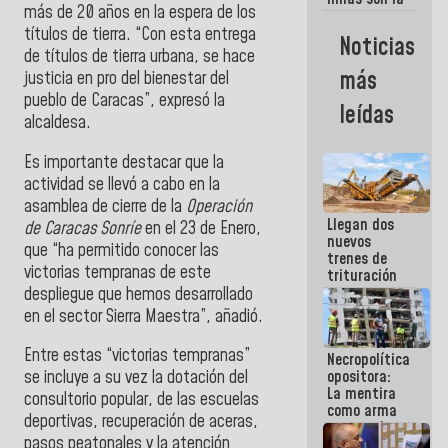
más de 20 años en la espera de los
razon
fundamental
títulos de tierra. “Con esta entrega
Noticias
de lo que
de títulos de tierra urbana, se hace
estamos
más
justicia en pro del bienestar del
haciendo
pueblo de Caracas”, expresó la
leídas
alcaldesa.
Es importante destacar que la
actividad se llevó a cabo en la
asamblea de cierre de la
Operación
Llegan dos
de Caracas Sonríe
en el 23 de Enero,
nuevos
que “ha permitido conocer las
trenes de
victorias tempranas de este
trituración
para
despliegue que hemos desarrollado
optimizar
en el sector Sierra Maestra”, añadió.
manejo de
escombros
Entre estas “victorias tempranas”
Necropolítica
en La Guaira
opositora:
se incluye a su vez la dotación del
La mentira
consultorio popular, de las escuelas
como arma
deportivas, recuperación de aceras,
contra el
pasos peatonales y la atención
Pueblo