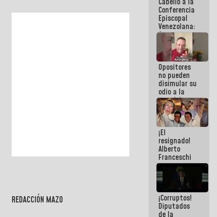
Cabello a la
de La Sayo
Conferencia
Episcopal
Venezolana:
Son unos
inmorales,
ni una
botella de
Opositores
agua han
no pueden
llevado
disimular su
odio a la
paz del
pueblo
¡El
resignado!
Alberto
Franceschi
muestra su
frustración
ante
burguesía
¡Corruptos!
de siempre
REDACCIÓN MAZO
Diputados
de la