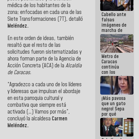
médica de los habitantes de la
zona; enfocadas en cada una de las
Cabello ante
Siete Transformaciones (7T), detalló
falsas
imágenes de
Meléndez.
marcha de
extremistas:
En este orden de ideas, también
Son unos
resaltó que el resto de las
coberos,
viven de la
solicitudes fueron sistematizadas y
Metro de
mentira
ahora forman parte de la Agencia de
Caracas
Acción Concreta (ACA) de la
Alcaldía
continúa
de Caracas.
con los
trabajos de
mantenimiento
“Agradezco a cada uno de los líderes
e inspección
y lideresas que impulsan el abordaje
en la Línea 2
en esta parroquia cultural y
¡Más pavosa
que un gato
combativa que siempre está
negro! Sepa
activada (…) Vamos por más”,
por qué
concluyó la alcaldesa
Carmen
dirigentes
opositores
Meléndez.
se
desmarcan