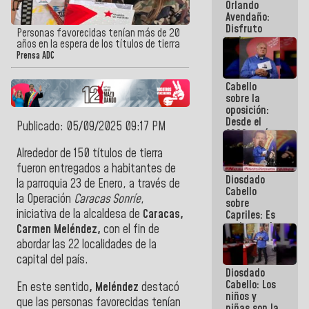
Orlando
de
Avendaño:
Venezuela
Disfruto
Personas favorecidas tenían más de 20
cada vez
años en la espera de los títulos de tierra
que escribes
Prensa ADC
porque lo
que haces
Cabello
es
sobre la
embarrarla
oposición:
Desde el
Publicado: 05/09/2025 09:17 PM
2002 están
intentando
Alrededor de 150 títulos de tierra
quemar el
fueron entregados a habitantes de
país ante la
Diosdado
ausencia de
la parroquia 23 de Enero, a través de
Cabello
políticos
la Operación
Caracas Sonríe
,
sobre
verdaderos
iniciativa de la alcaldesa de
Caracas,
Capriles: Es
un inmoral
Carmen Meléndez,
con el fin de
de la
abordar las 22 localidades de la
política
capital del país.
Diosdado
Cabello: Los
En este sentido
, Meléndez
destacó
niños y
que las personas favorecidas tenían
niñas son la