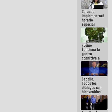
porque lo
que haces
Caracas
es
implementará
embarrarla
horario
especial
para
adaptarse
al plan de
ahorro
¿Cómo
energético
funciona la
guerra
cognitiva a
favor de la
narrativa
hegemónica?
(1)
Cabello:
Todos los
diálogos son
bienvenidos
siempre que
estén en el
marco de la
Constitución