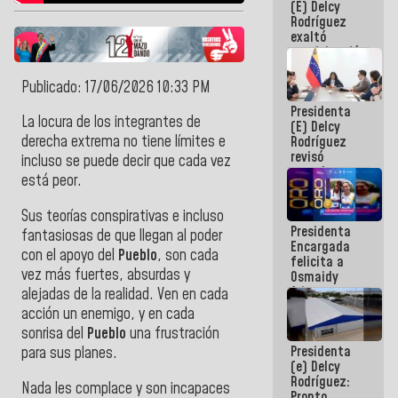
(E) Delcy
Panamericana
Rodríguez
Sub-17
exaltó
participación
de
Venezuela
Publicado: 17/06/2026 10:33 PM
en Juegos
Presidenta
Centroamericanos
La locura de los integrantes de
(E) Delcy
y del Caribe
derecha extrema no tiene límites e
Rodríguez
2026
revisó
incluso se puede decir que cada vez
agenda
está peor.
económica y
ejecución de
Sus teorías conspirativas e incluso
fondos de
Presidenta
emergencia
fantasiosas de que llegan al poder
Encargada
post-sismos
con el apoyo del
Pueblo
, son cada
felicita a
vez más fuertes, absurdas y
Osmaidy
Arias y
alejadas de la realidad. Ven en cada
Giraly
acción un enemigo, y en cada
Marcano por
sonrisa del
Pueblo
una frustración
hacer
Presidenta
para sus planes.
historia en
(e) Delcy
los
Rodríguez:
Centroamericanos
Nada les complace y son incapaces
Pronto