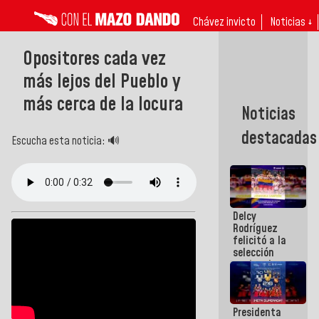
Chávez invicto
Noticias ↓
Opositores cada vez
más lejos del Pueblo y
más cerca de la locura
Noticias
destacadas
Escucha esta noticia: 🔊
Delcy
Rodríguez
felicitó a la
selección
nacional
masculina
de voleibol
campeona
Presidenta
de la Copa