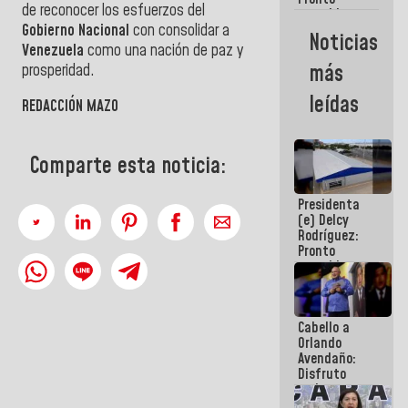
de reconocer los esfuerzos del
restableceremos
Gobierno Nacional
con consolidar a
las
Noticias
operaciones
Venezuela
como una nación de paz y
en el
más
prosperidad.
Aeropuerto
Internacional
leídas
REDACCIÓN MAZO
de
Maiquetía
Comparte esta noticia:
Presidenta
(e) Delcy
Rodríguez:
Pronto
restableceremos
las
operaciones
en el
Cabello a
Aeropuerto
Orlando
Internacional
Avendaño:
de
Disfruto
Maiquetía
cada vez
que escribes