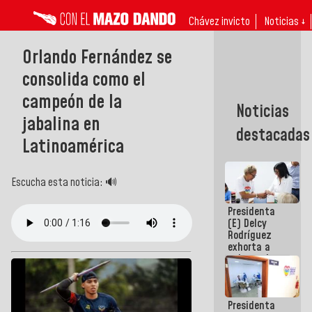
Chávez invicto
Noticias ↓
Orlando Fernández se
consolida como el
campeón de la
Noticias
jabalina en
destacadas
Latinoamérica
Escucha esta noticia: 🔊
Presidenta
(E) Delcy
Rodríguez
exhorta a
gobernadores
y alcaldes a
edificar
casas para
Presidenta
abuelos