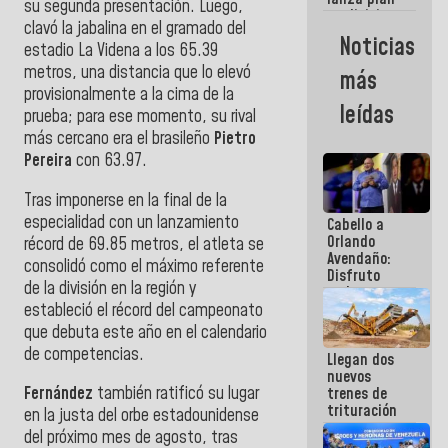
semana
su segunda presentación. Luego,
crediticio
clavó la jabalina en el gramado del
con subsidio
Noticias
estadio La Videna a los 65.39
a Juntas de
Condominio
metros, una distancia que lo elevó
más
provisionalmente a la cima de la
leídas
prueba; para ese momento, su rival
más cercano era el brasileño
Pietro
Pereira
con 63.97.
Tras imponerse en la final de la
especialidad con un lanzamiento
Cabello a
Orlando
récord de 69.85 metros, el atleta se
Avendaño:
consolidó como el máximo referente
Disfruto
de la división en la región y
cada vez
estableció el récord del campeonato
que escribes
porque lo
que debuta este año en el calendario
que haces
de competencias.
Llegan dos
es
nuevos
embarrarla
Fernández
también ratificó su lugar
trenes de
trituración
en la justa del orbe estadounidense
para
del próximo mes de agosto, tras
optimizar