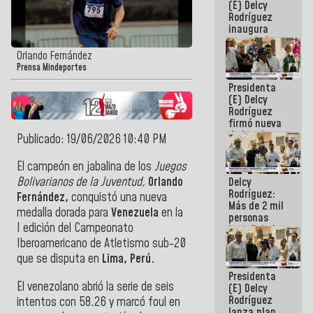
(E) Delcy
Rodríguez
inaugura
casa de los
Abuelos
Orlando Fernández
Primavera
Prensa Mindeportes
en Caracas
Presidenta
(E) Delcy
Rodríguez
firmó nueva
de Ley de
Publicado: 19/06/2026 10:40 PM
Arrendamiento
aprobada
El
campeón en jabalina de los
Juegos
por la AN
Bolivarianos de la Juventud,
Orlando
Delcy
Rodríguez:
Fernández,
conquistó una nueva
Más de 2 mil
medalla dorada para
Venezuela
en la
personas
I edición del Campeonato
beneficiadas
con planes
Iberoamericano de Atletismo sub-20
para
que se disputa en
Lima, Perú.
atención de
Presidenta
emergencia
El venezolano abrió la serie de seis
(E) Delcy
sísmica en
Rodríguez
la última
intentos con 58.26 y marcó foul en
lanza plan