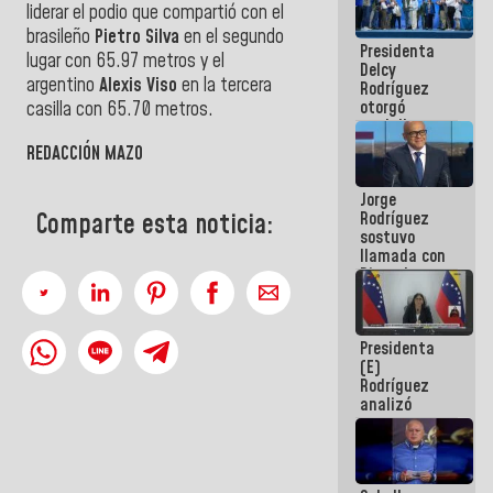
liderar el podio que compartió con el
manejo de
escombros
brasileño
Pietro Silva
en el segundo
Presidenta
en La Guaira
lugar con 65.97 metros y el
Delcy
argentino
Alexis Viso
en la tercera
Rodríguez
otorgó
casilla con 65.70 metros.
medalla
"Héroe de
REDACCIÓN MAZO
Venezuela"
a servidores
Jorge
públicos
Rodríguez
Comparte esta noticia:
sostuvo
llamada con
Dinorah
Figuera y
acuerdan
primer
Presidenta
encuentro
(E)
presencial
Rodríguez
para el
analizó
diálogo
junto a
gobernadores
planes de
recuperación