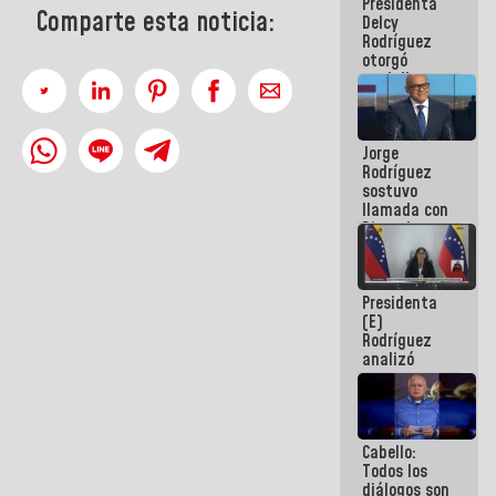
Presidenta
abordar
Comparte esta noticia:
Delcy
planes de
Rodríguez
acción
otorgó
medalla
"Héroe de
Venezuela"
a servidores
Jorge
públicos
Rodríguez
sostuvo
llamada con
Dinorah
Figuera y
acuerdan
primer
Presidenta
encuentro
(E)
presencial
Rodríguez
para el
analizó
diálogo
junto a
gobernadores
planes de
recuperación
Cabello:
del Sistema
Todos los
Eléctrico
diálogos son
Nacional