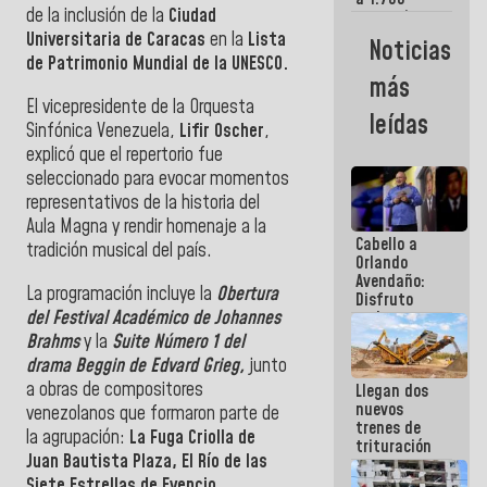
de la inclusión de la
Ciudad
comerciantes
y
Universitaria de Caracas
en la
Lista
Noticias
emprendedores
de Patrimonio Mundial de la UNESCO.
afectados
más
por
El vicepresidente de la Orquesta
terremotos
leídas
Sinfónica Venezuela,
Lifir Oscher
,
explicó que el repertorio fue
seleccionado para evocar momentos
representativos de la historia del
Aula Magna y rendir homenaje a la
Cabello a
tradición musical del país.
Orlando
Avendaño:
La programación incluye la
Obertura
Disfruto
del Festival Académico de Johannes
cada vez
que escribes
Brahms
y la
Suite Número 1 del
porque lo
drama Beggin de Edvard Grieg,
junto
que haces
a obras de compositores
Llegan dos
es
nuevos
embarrarla
venezolanos que formaron parte de
trenes de
la agrupación:
La Fuga Criolla de
trituración
Juan Bautista Plaza, El Río de las
para
optimizar
Siete Estrellas de Evencio