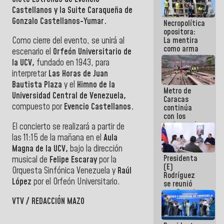
manejo de
Castellanos y la Suite Caraqueña de
escombros
Gonzalo Castellanos-Yumar.
Necropolítica
en La Guaira
opositora:
La mentira
Como cierre del evento, se unirá al
como arma
escenario el
Orfeón Universitario de
contra el
la UCV,
fundado en 1943, para
Pueblo
interpretar
Las Horas de Juan
Bautista Plaza
y el
Himno de la
Metro de
Universidad Central de Venezuela,
Caracas
compuesto por
Evencio Castellanos.
continúa
con los
trabajos de
El concierto se realizará a partir de
mantenimiento
las 11:15 de la mañana en el
Aula
e inspección
Magna de la UCV,
bajo la dirección
en la Línea 2
Presidenta
musical de
Felipe Escaray
por la
(E)
Orquesta Sinfónica Venezuela y
Raúl
Rodríguez
López
por el Orfeón Universitario.
se reunió
con Estado
Mayor
VTV / REDACCIÓN MAZO
Eléctrico
para