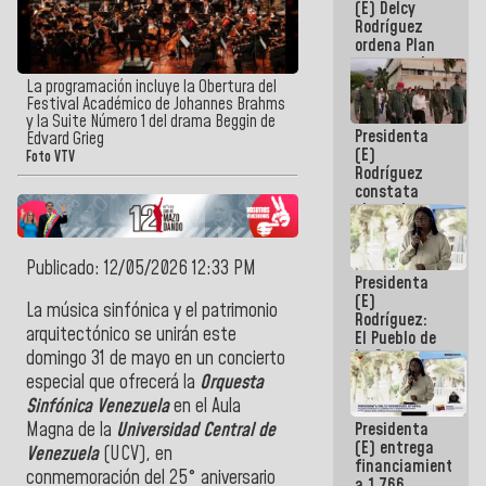
(E) Delcy
AmeriCup
Rodríguez
2027
ordena Plan
maestro de
desarrollo
La programación incluye la Obertura del
logístico y
Festival Académico de Johannes Brahms
turístico
y la Suite Número 1 del drama Beggin de
Presidenta
para La
Edvard Grieg
(E)
Guaira
Foto VTV
Rodríguez
constata
obras de
rehabilitación
de Escuela
Militar de
Publicado: 12/05/2026 12:33 PM
Presidenta
Mamo en La
(E)
Guaira
La música sinfónica y el patrimonio
Rodríguez:
arquitectónico se unirán este
El Pueblo de
La Guaira
domingo 31 de mayo en un concierto
siempre
especial que ofrecerá la
Orquesta
estará
Sinfónica Venezuela
en el Aula
acompañada
Presidenta
Magna de la
Universidad Central de
por el
(E) entrega
Gobierno
Venezuela
(UCV), en
financiamientos
Nacional
conmemoración del 25° aniversario
a 1.766