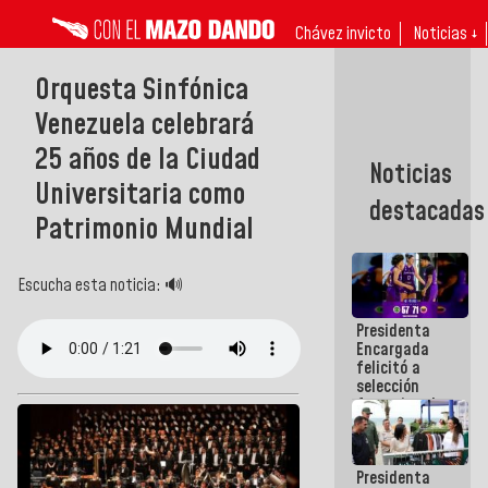
Chávez invicto
Noticias ↓
Orquesta Sinfónica
Venezuela celebrará
25 años de la Ciudad
Noticias
Universitaria como
destacadas
Patrimonio Mundial
Escucha esta noticia: 🔊
Presidenta
Encargada
felicitó a
selección
femenina de
baloncesto
por su
clasificación
Presidenta
a la