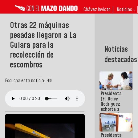
Chávez invicto
Noticias ↓
Otras 22 máquinas
pesadas llegaron a La
Guiara para la
Noticias
recolección de
destacadas
escombros
Escucha esta noticia: 🔊
Presidenta
(E) Delcy
Rodríguez
exhorta a
gobernadores
y alcaldes a
edificar
casas para
Presidenta
abuelos