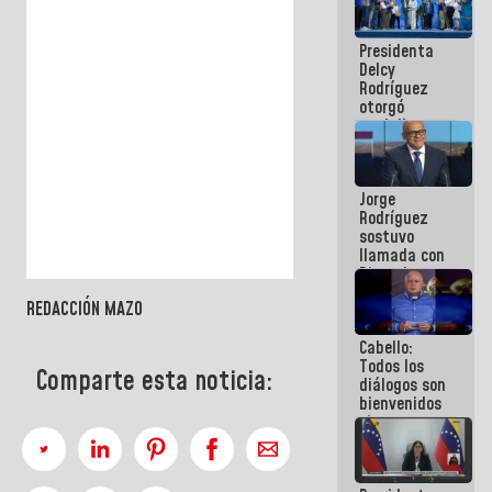
manejo de
escombros
Presidenta
en La Guaira
Delcy
Rodríguez
otorgó
medalla
"Héroe de
Venezuela"
a servidores
Jorge
públicos
Rodríguez
sostuvo
llamada con
Dinorah
Figuera y
REDACCIÓN MAZO
acuerdan
primer
Cabello:
encuentro
Todos los
presencial
Comparte esta noticia:
diálogos son
para el
bienvenidos
diálogo
siempre que
estén en el
marco de la
Constitución