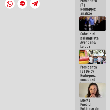
Presidenta
de la
(E)
República
Rodríguez
analizó
junto a
gobernadores
planes de
recuperación
Cabello al
del Sistema
palangrista
Eléctrico
Avendaño:
Nacional
Lo que
vayas a
escribir
hazlo hoy
por que no
Presidenta
sabemos si
(E) Delcy
la semana
Rodríguez
que viene
encabezó
hay
lanzamiento
programa
del Plan
Nacional de
Recreación
¡Alerta
Vacacional
Pueblo!
Entérese del