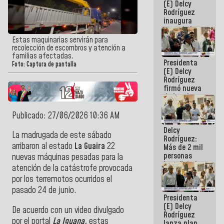
(E) Delcy
Rodríguez
inaugura
casa de los
Abuelos
Estas maquinarias servirán para
Primavera
recolección de escombros y atención a
en Caracas
familias afectadas.
Presidenta
Foto: Captura de pantalla
(E) Delcy
Rodríguez
firmó nueva
de Ley de
Arrendamiento
aprobada
Publicado: 27/06/2026 10:36 AM
por la AN
Delcy
La madrugada de este sábado
Rodríguez:
arribaron al estado
La Guaira
22
Más de 2 mil
personas
nuevas máquinas pesadas para la
beneficiadas
atención de la catástrofe provocada
con planes
por los terremotos ocurridos el
para
atención de
pasado 24 de junio.
Presidenta
emergencia
(E) Delcy
sísmica en
De acuerdo con un video divulgado
Rodríguez
la última
por el portal
La Iguana,
estas
lanza plan