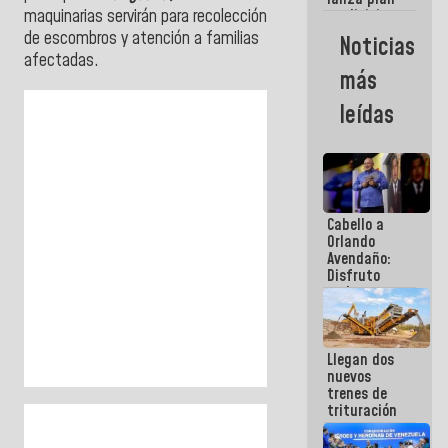
semana
maquinarias servirán para recolección
crediticio
con subsidio
de escombros y atención a familias
Noticias
a Juntas de
afectadas.
Condominio
más
leídas
Cabello a
Orlando
Avendaño:
Disfruto
cada vez
que escribes
porque lo
que haces
Llegan dos
es
nuevos
embarrarla
trenes de
trituración
para
optimizar