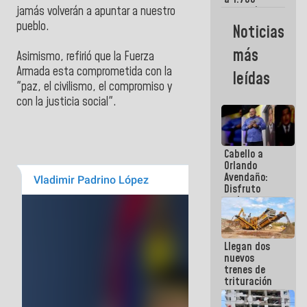
comerciantes
jamás volverán a apuntar a nuestro
y
pueblo.
Noticias
emprendedores
afectados
más
‎Asimismo, refirió que la Fuerza
por
terremotos
Armada esta comprometida con la
leídas
"paz, el civilismo, el compromiso y
con la justicia social".
Cabello a
Orlando
Avendaño:
Disfruto
cada vez
que escribes
porque lo
que haces
Llegan dos
es
nuevos
embarrarla
trenes de
trituración
para
optimizar