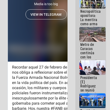
manejo de
escombros
Necropolítica
en La Guaira
opositora:
La mentira
como arma
contra el
Pueblo
Metro de
Caracas
continúa
con los
trabajos de
mantenimiento
e inspección
en la Línea 2
Presidenta
(E)
Rodríguez
se reunió
con Estado
Mayor
Eléctrico
para