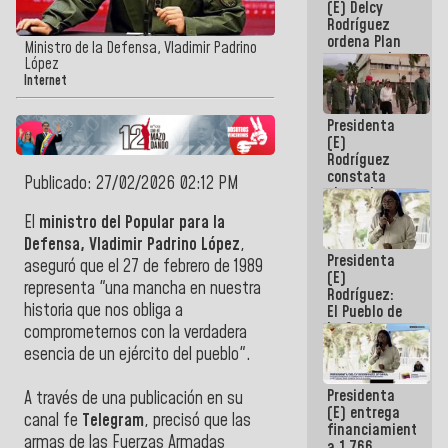
(E) Delcy
AmeriCup
Rodríguez
2027
ordena Plan
Ministro de la Defensa, Vladimir Padrino
maestro de
López
desarrollo
Internet
logístico y
turístico
Presidenta
para La
(E)
Guaira
Rodríguez
constata
Publicado: 27/02/2026 02:12 PM
obras de
rehabilitación
‎El
ministro del Popular para la
de Escuela
Defensa, Vladimir Padrino López
,
Militar de
Presidenta
Mamo en La
aseguró que el 27 de febrero de 1989
(E)
Guaira
representa "una mancha en nuestra
Rodríguez:
historia que nos obliga a
El Pueblo de
La Guaira
comprometernos con la verdadera
siempre
esencia de un ejército del pueblo".
estará
acompañada
Presidenta
por el
‎A través de una publicación en su
(E) entrega
Gobierno
canal fe
Telegram
, precisó que las
financiamientos
Nacional
armas de las Fuerzas Armadas
a 1.766