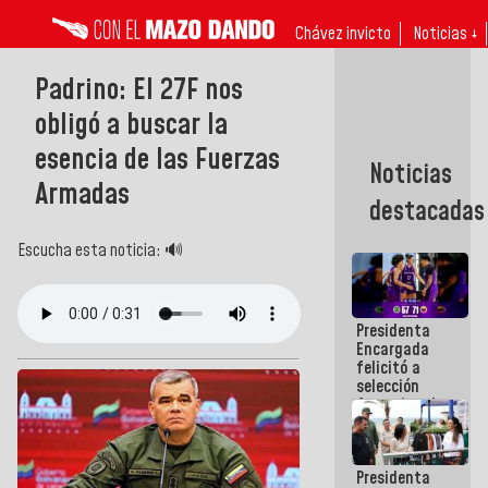
Chávez invicto
Noticias ↓
Padrino: El 27F nos
obligó a buscar la
esencia de las Fuerzas
Noticias
Armadas
destacadas
Escucha esta noticia: 🔊
Presidenta
Encargada
felicitó a
selección
femenina de
baloncesto
por su
clasificación
Presidenta
a la