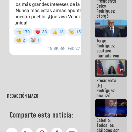
Presidenta
abordar
Delcy
planes de
Rodríguez
acción
otorgó
medalla
"Héroe de
Venezuela"
a servidores
Jorge
públicos
Rodríguez
sostuvo
llamada con
Dinorah
Figuera y
acuerdan
primer
Presidenta
encuentro
(E)
presencial
Rodríguez
para el
analizó
REDACCIÓN MAZO
diálogo
junto a
gobernadores
planes de
Comparte esta noticia:
recuperación
Cabello:
del Sistema
Todos los
Eléctrico
diálogos son
Nacional