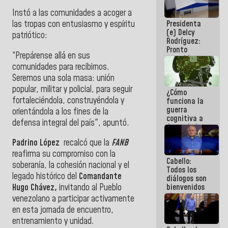
al plan de
Instó a las comunidades a acoger a
ahorro
Presidenta
las tropas con entusiasmo y espíritu
energético
(e) Delcy
patriótico:
Rodríguez:
Pronto
“Prepárense allá en sus
restableceremos
comunidades para recibirnos.
las
operaciones
Seremos una sola masa: unión
en el
popular, militar y policial, para seguir
¿Cómo
Aeropuerto
fortaleciéndola, construyéndola y
funciona la
Internacional
guerra
de
orientándola a los fines de la
cognitiva a
Maiquetía
defensa integral del país", apuntó.
favor de la
narrativa
Padrino López
recalcó que la
FANB
hegemónica?
(1)
reafirma su compromiso con la
Cabello:
soberanía, la cohesión nacional y el
Todos los
legado histórico del
Comandante
diálogos son
bienvenidos
Hugo Chávez,
invitando al Pueblo
siempre que
venezolano a participar activamente
estén en el
en esta jornada de encuentro,
marco de la
entrenamiento y unidad.
Constitución