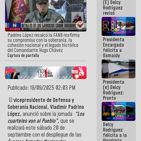
(E) Delcy
y del Caribe
Rodríguez
2026
revisó
agenda
económica y
ejecución de
fondos de
Padrino López recalcó la FANB reafirma
Presidenta
emergencia
su compromiso con la soberanía, la
Encargada
post-sismos
cohesión nacional y el legado histórico
felicita a
del Comandante Hugo Chávez
Osmaidy
Captura de pantalla
Arias y
Giraly
Marcano por
hacer
Presidenta
historia en
(e) Delcy
Publicado: 19/09/2025 02:03 PM
los
Rodríguez:
Centroamericanos
Pronto
El
vicepresidente de Defensa y
restableceremos
Soberanía Nacional, Vladimir Padrino
las
López,
anunció sobre la jornada
“Los
operaciones
en el
cuarteles van al Pueblo”,
que se
Delcy
Aeropuerto
realizará este sábado 20 de
Rodríguez
Internacional
septiembre con el despliegue de las
felicita a la
de
Vinotinto