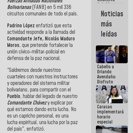
Maiquetía
Fuerzas Armadas Nacionales
Sub 20
Bolivarianas
(FANB) en 5 mil 336
campeona
Noticias
circuitos comunales de todo el país.
frente
México Sub
más
23 en los
Padrino López
enfatizó que esta
Centroamericanos
actividad responde a la llamada del
leídas
Comandante Jefe, Nicolás Maduro
Moros
, que pretende fortalecer la
unión cívico-militar-policial en
defensa de la paz nacional.
Cabello a
“Saldremos desde nuestros
Orlando
cuarteles con nuestros instructores
Avendaño:
Disfruto
y operadores del sistema militar
cada vez
bolivariano, para compartir con el
que escribes
Pueblo
, hablar del legado de nuestro
porque lo
que haces
Comandante Chávez
y explicar por
Caracas
es
qué estamos dando esta lucha. No
implementará
embarrarla
es un capricho personal, es una
horario
especial
lucha espiritual, una lucha por la paz
para
del país", enfatizó.
adaptarse