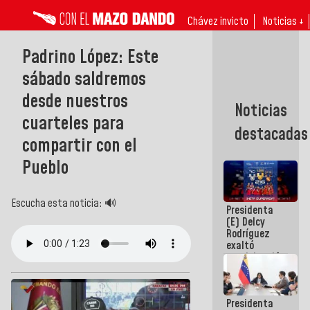
Chávez invicto
Noticias ↓
Padrino López: Este
sábado saldremos
desde nuestros
Noticias
cuarteles para
destacadas
compartir con el
Pueblo
Escucha esta noticia: 🔊
Presidenta
(E) Delcy
Rodríguez
exaltó
participación
de
Venezuela
en Juegos
Presidenta
Centroamericanos