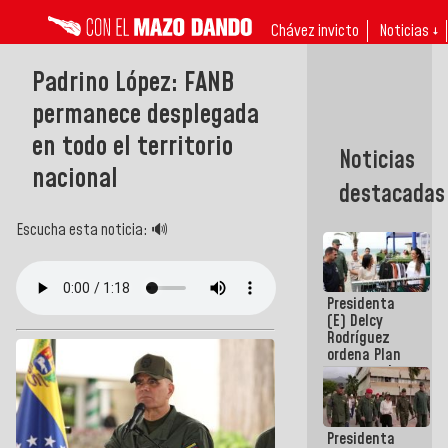
Chávez invicto
Noticias ↓
Padrino López: FANB
permanece desplegada
en todo el territorio
Noticias
nacional
destacadas
Escucha esta noticia: 🔊
Presidenta
(E) Delcy
Rodríguez
ordena Plan
maestro de
desarrollo
logístico y
turístico
Presidenta
para La