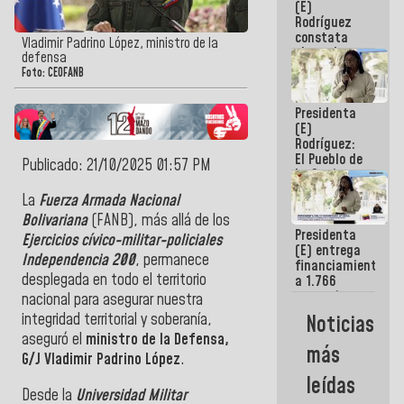
(E)
Guaira
Rodríguez
constata
Vladimir Padrino López, ministro de la
obras de
defensa
rehabilitación
Foto: CEOFANB
de Escuela
Militar de
Presidenta
Mamo en La
(E)
Guaira
Rodríguez:
El Pueblo de
Publicado: 21/10/2025 01:57 PM
La Guaira
siempre
La
Fuerza Armada Nacional
estará
Bolivariana
(FANB), más allá de los
acompañada
Presidenta
por el
Ejercicios cívico-militar-policiales
(E) entrega
Gobierno
Independencia 200
, permanece
financiamientos
Nacional
desplegada en todo el territorio
a 1.766
comerciantes
nacional para asegurar nuestra
y
integridad territorial y soberanía,
Noticias
emprendedores
aseguró el
ministro de la Defensa,
afectados
más
por
G/J Vladimir Padrino López
.
terremotos
leídas
Desde la
Universidad Militar