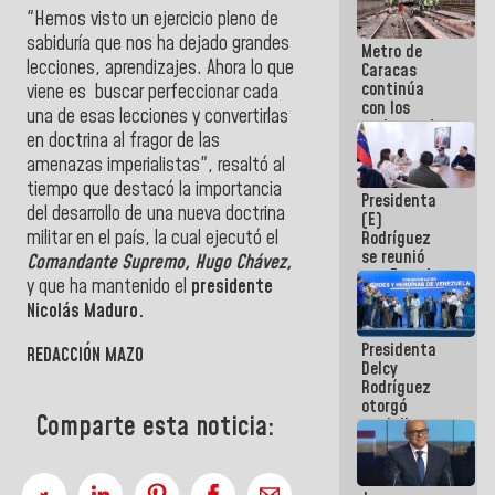
"Hemos visto un ejercicio pleno de
sabiduría que nos ha dejado grandes
Metro de
lecciones, aprendizajes. Ahora lo que
Caracas
continúa
viene es buscar perfeccionar cada
con los
una de esas lecciones y convertirlas
trabajos de
en doctrina al fragor de las
mantenimiento
e inspección
amenazas imperialistas", resaltó al
en la Línea 2
tiempo que destacó la importancia
Presidenta
del desarrollo de una nueva doctrina
(E)
militar en el país, la cual ejecutó el
Rodríguez
se reunió
Comandante Supremo, Hugo Chávez,
con Estado
y que ha mantenido el
presidente
Mayor
Nicolás Maduro.
Eléctrico
para
Presidenta
abordar
REDACCIÓN MAZO
Delcy
planes de
Rodríguez
acción
otorgó
Comparte esta noticia:
medalla
"Héroe de
Venezuela"
a servidores