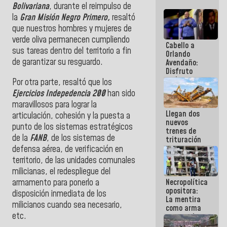
Bolivariana
, durante el reimpulso de
la
Gran Misión Negro Primero,
resaltó
que nuestros hombres y mujeres de
verde oliva permanecen cumpliendo
Cabello a
sus tareas dentro del territorio a fin
Orlando
de garantizar su resguardo.
Avendaño:
Disfruto
cada vez
Por otra parte, resaltó que los
que escribes
Ejercicios Indepedencia 200
han sido
porque lo
maravillosos para lograr la
que haces
Llegan dos
es
articulación, cohesión y la puesta a
nuevos
embarrarla
punto de los sistemas estratégicos
trenes de
de la
FANB
, de los sistemas de
trituración
para
defensa aérea, de verificación en
optimizar
territorio, de las unidades comunales
manejo de
milicianas, el redespliegue del
escombros
armamento para ponerlo a
Necropolítica
en La Guaira
opositora:
disposición inmediata de los
La mentira
milicianos cuando sea necesario,
como arma
etc.
contra el
Pueblo