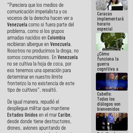
porque lo
"Pareciera que los medios de
que haces
comunicación imperialista y os
Caracas
es
voceros de la derecha hacen ver a
implementará
embarrarla
horario
Venezuela
como si fuera parte del
especial
problema, como si los grupos
para
armadas nacidos en
Colombia
adaptarse
al plan de
recibieran albergue en
Venezuela
.
ahorro
Nosotros no producimos la droga, no
¿Cómo
energético
somos consumidores. En
Venezuela
funciona la
no se cultiva la hoja de coca, por
guerra
cognitiva a
eso tenemos una operación para
favor de la
determinar en nuestro límite
narrativa
fronterizo la no existencia de este
hegemónica?
(1)
tipo de cultivos", resaltó.
Cabello:
Todos los
De igual manera, repudió el
diálogos son
despliegue militar que mantiene
bienvenidos
siempre que
Estados Unidos
en el mar
Caribe
,
estén en el
desde donde tiene destructores,
marco de la
drones, aviones apuntando de
Constitución