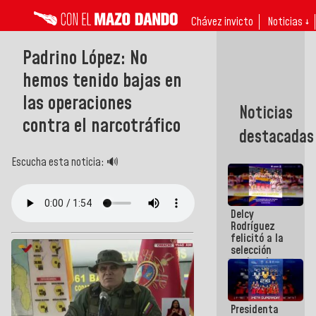
Chávez invicto
Noticias ↓
Padrino López: No
hemos tenido bajas en
las operaciones
Noticias
contra el narcotráfico
destacadas
Escucha esta noticia: 🔊
Delcy
Rodríguez
felicitó a la
selección
nacional
masculina
de voleibol
campeona
Presidenta
de la Copa