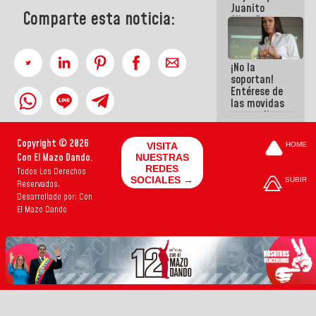
Juanito
Comparte esta noticia:
Alimaña son
harina del
mismo
costal
¡No la
soportan!
Entérese de
las movidas
que realizan
antiguos
cómplices
Copyright © 2026
VISITA
HOME
de La Sayo
Con El Mazo Dando.
NUESTRAS
para
REDES
Todos Los Derechos
sacudírsela
SOCIALES →
SUBIR
Reservados.
Desarrollado por: Con
El Mazo Dando