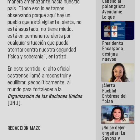
Cabello al
manera amenazante hacia nuestro
de la
palangrista
República
país. "Todo eso lo estamos
Avendaño:
observando porque aquí hay un
Lo que
pueblo que está vigilante, alerta, no
vayas a
escribir
está asustado, no tiene miedo,
hazlo hoy
está en permanente alerta por
por que no
cualquier situación que pueda
Presidenta
sabemos si
Encargada
la semana
atentar contra nuestra seguridad
designa
que viene
física y soberanía", enfatizó.
nuevos
hay
titulares en
programa
En este sentido, el alto oficial
el
Viceministerio
castrense llamó a reconstruir y
de Energía
equilibrar, geopolíticamente, al
¡Alerta
Eléctrica y
mundo para fortalecer a la
Pueblo!
CORPOELEC
Entérese del
Organización de las Naciones Unidas
"plan
(ONU).
enjambre"
de La Sayo
para
sabotear el
¡No se dejen
REDACCIÓN MAZO
diálogo y
engañar! La
promover el
Sayona y
caos