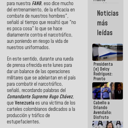
para nuestra
FANB
, eso dice mucho
restableceremos
las
del entrenamiento, de la eficacia en
Noticias
operaciones
combate de nuestros hombres",
en el
más
señaló al tiempo que resaltó que "no
Aeropuerto
es poca cosa" lo que se hace
Internacional
leídas
de
diariamente contra el narcotráfico,
Maiquetía
aun poniendo en riesgo la vida de
nuestros uniformados.
En este sentido, durante una rueda
Presidenta
de prensa ofrecida este lunes para
(e) Delcy
dar un balance de las operaciones
Rodríguez:
militares que se adelantan en el país
Pronto
restableceremos
para combatir el narcotráfico,
las
señaló, recordando palabras del
operaciones
Comandante Supremo Hugo Chávez
,
en el
que
Venezuela
es una víctima de los
Cabello a
Aeropuerto
Orlando
Internacional
carteles colombianos dedicados a la
Avendaño:
de
producción y tráfico de
Disfruto
Maiquetía
estupefacientes.
cada vez
que escribes