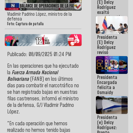
(E) Delcy
Panamericana
Rodríguez
Sub-17
exaltó
Vladimir Padrino López, ministro de la
participación
defensa
de
Foto: Captura de patalla
Venezuela
en Juegos
Presidenta
Centroamericanos
(E) Delcy
y del Caribe
Rodríguez
2026
revisó
Publicado: 08/09/2025 01:24 PM
agenda
económica y
En las operaciones que ha ejecutado
ejecución de
la
Fuerza Armada Nacional
fondos de
Presidenta
emergencia
Bolivariana
(FANB) en los últimos
Encargada
post-sismos
días para combatir el narcotráfico no
felicita a
se han registrado bajas en nuestras
Osmaidy
Arias y
filas castrenses, informó el ministro
Giraly
de la defensa, G/J Vladimir Padrino
Marcano por
López.
hacer
Presidenta
historia en
(e) Delcy
los
"En cada operación que hemos
Rodríguez:
Centroamericanos
realizado no hemos tenido bajas
Pronto