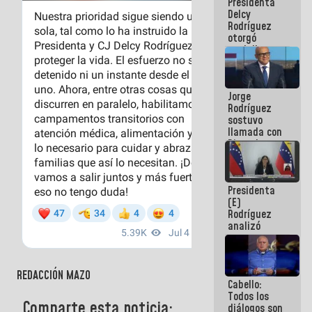
Presidenta
abordar
Delcy
planes de
Rodríguez
acción
otorgó
medalla
"Héroe de
Venezuela"
a servidores
Jorge
públicos
Rodríguez
sostuvo
llamada con
Dinorah
Figuera y
acuerdan
primer
Presidenta
encuentro
(E)
presencial
Rodríguez
para el
analizó
diálogo
junto a
gobernadores
planes de
recuperación
REDACCIÓN MAZO
Cabello:
del Sistema
Todos los
Eléctrico
Comparte esta noticia:
diálogos son
Nacional