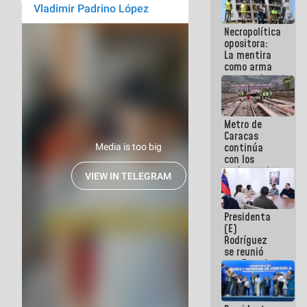
manejo de
escombros
Necropolítica
en La Guaira
opositora:
La mentira
como arma
contra el
Pueblo
Metro de
Caracas
continúa
con los
trabajos de
mantenimiento
e inspección
en la Línea 2
Presidenta
(E)
Rodríguez
se reunió
con Estado
Mayor
Eléctrico
para