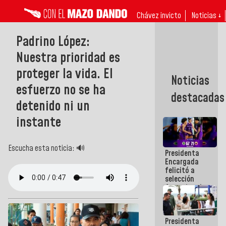
Chávez invicto
Noticias ↓
Padrino López:
Nuestra prioridad es
proteger la vida. El
Noticias
esfuerzo no se ha
destacadas
detenido ni un
instante
Escucha esta noticia: 🔊
Presidenta
Encargada
felicitó a
selección
femenina de
baloncesto
por su
clasificación
Presidenta
a la