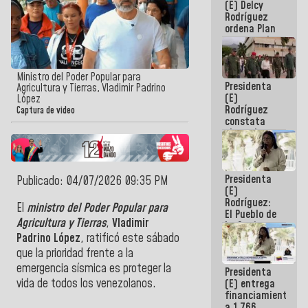
(E) Delcy
AmeriCup
Rodríguez
2027
ordena Plan
maestro de
desarrollo
logístico y
turístico
Ministro del Poder Popular para
Presidenta
para La
Agricultura y Tierras, Vladimir Padrino
(E)
Guaira
López
Rodríguez
Captura de video
constata
obras de
rehabilitación
de Escuela
Militar de
Presidenta
Mamo en La
Publicado: 04/07/2026 09:35 PM
(E)
Guaira
Rodríguez:
El
ministro del Poder Popular para
El Pueblo de
Agricultura y Tierras
,
Vladimir
La Guaira
siempre
Padrino López
, ratificó este sábado
estará
que la prioridad frente a la
acompañada
emergencia sísmica es proteger la
Presidenta
por el
vida de todos los venezolanos.
(E) entrega
Gobierno
financiamientos
Nacional
a 1.766