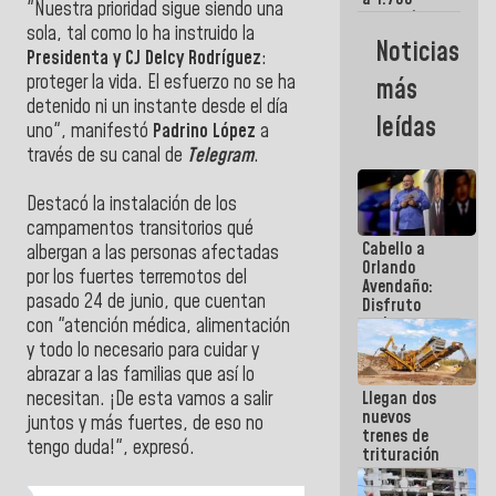
"Nuestra prioridad sigue siendo una
comerciantes
sola, tal como lo ha instruido la
y
Noticias
emprendedores
Presidenta y CJ Delcy Rodríguez
:
afectados
proteger la vida. El esfuerzo no se ha
más
por
detenido ni un instante desde el día
terremotos
leídas
uno", manifestó
Padrino López
a
través de su canal de
Telegram
.
Destacó la instalación de los
campamentos transitorios qué
Cabello a
albergan a las personas afectadas
Orlando
por los fuertes terremotos del
Avendaño:
pasado 24 de junio, que cuentan
Disfruto
cada vez
con "atención médica, alimentación
que escribes
y todo lo necesario para cuidar y
porque lo
abrazar a las familias que así lo
que haces
Llegan dos
necesitan. ¡De esta vamos a salir
es
nuevos
embarrarla
juntos y más fuertes, de eso no
trenes de
tengo duda!", expresó.
trituración
para
optimizar