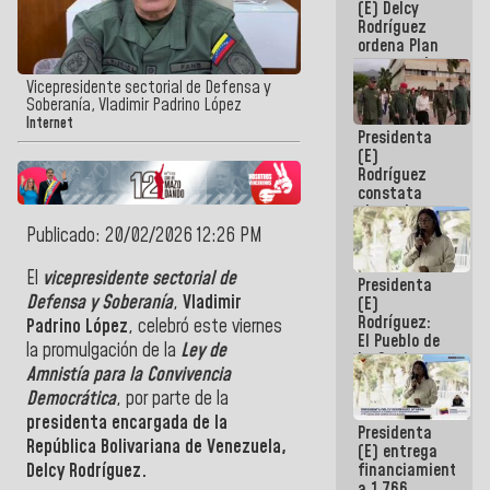
(E) Delcy
AmeriCup
Rodríguez
2027
ordena Plan
maestro de
desarrollo
Vicepresidente sectorial de Defensa y
logístico y
Soberanía, Vladimir Padrino López
turístico
Internet
Presidenta
para La
(E)
Guaira
Rodríguez
constata
obras de
rehabilitación
Publicado: 20/02/2026 12:26 PM
de Escuela
Militar de
El
vicepresidente sectorial de
Presidenta
Mamo en La
Defensa y Soberanía
,
Vladimir
(E)
Guaira
Rodríguez:
Padrino López
, celebró este viernes
El Pueblo de
la promulgación de la
Ley de
La Guaira
Amnistía para la Convivencia
siempre
estará
Democrática
, por parte de la
acompañada
presidenta encargada de la
Presidenta
por el
República Bolivariana de Venezuela,
(E) entrega
Gobierno
financiamientos
Delcy Rodríguez.
Nacional
a 1.766