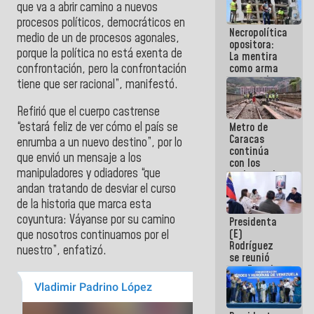
que va a abrir camino a nuevos
manejo de
escombros
procesos políticos, democráticos en
Necropolítica
en La Guaira
medio de un de procesos agonales,
opositora:
porque la política no está exenta de
La mentira
confrontación, pero la confrontación
como arma
contra el
tiene que ser racional”, manifestó.
Pueblo
Refirió que el cuerpo castrense
“estará feliz de ver cómo el país se
Metro de
Caracas
enrumba a un nuevo destino”, por lo
continúa
que envió un mensaje a los
con los
manipuladores y odiadores “que
trabajos de
mantenimiento
andan tratando de desviar el curso
e inspección
de la historia que marca esta
en la Línea 2
coyuntura: Váyanse por su camino
Presidenta
(E)
que nosotros continuamos por el
Rodríguez
nuestro”, enfatizó.
se reunió
con Estado
Mayor
Eléctrico
para