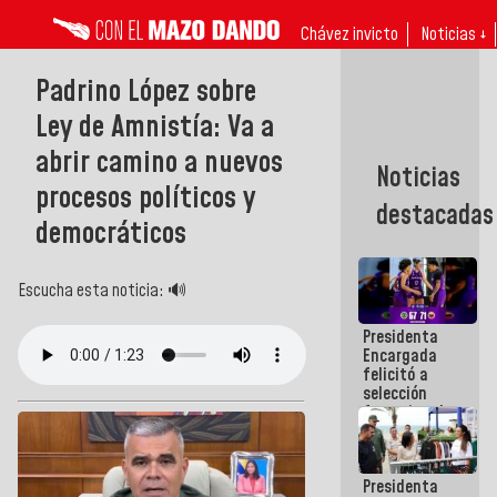
Chávez invicto
Noticias ↓
Padrino López sobre
Ley de Amnistía: Va a
abrir camino a nuevos
Noticias
procesos políticos y
destacadas
democráticos
Escucha esta noticia: 🔊
Presidenta
Encargada
felicitó a
selección
femenina de
baloncesto
por su
clasificación
Presidenta
a la