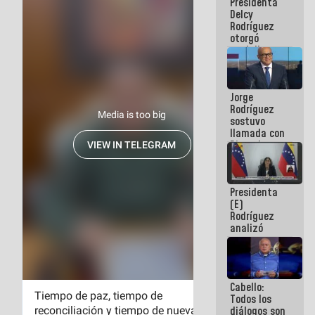
Presidenta
abordar
Delcy
planes de
Rodríguez
acción
otorgó
medalla
"Héroe de
Venezuela"
a servidores
Jorge
públicos
Rodríguez
sostuvo
llamada con
Dinorah
Figuera y
acuerdan
primer
Presidenta
encuentro
(E)
presencial
Rodríguez
para el
analizó
diálogo
junto a
gobernadores
planes de
recuperación
Cabello:
del Sistema
Todos los
Eléctrico
diálogos son
Nacional