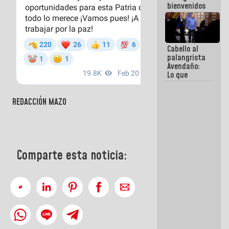
bienvenidos
siempre que
estén en el
marco de la
Constitución
Cabello al
de la
palangrista
República
Avendaño:
Lo que
vayas a
escribir
hazlo hoy
REDACCIÓN MAZO
por que no
sabemos si
la semana
que viene
hay
Comparte esta noticia:
programa