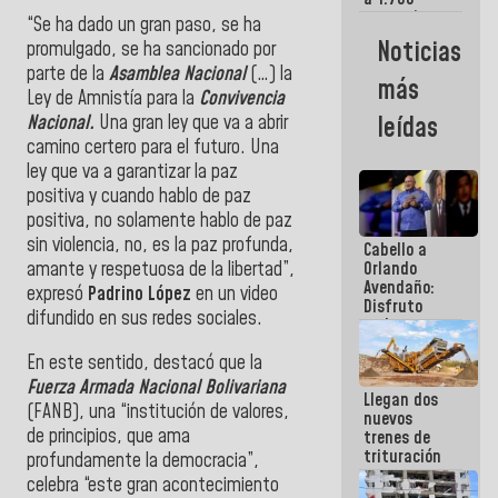
comerciantes
“Se ha dado un gran paso, se ha
y
Noticias
promulgado, se ha sancionado por
emprendedores
parte de la
Asamblea Nacional
(…) la
afectados
más
por
Ley de Amnistía para la
Convivencia
terremotos
Nacional.
Una gran ley que va a abrir
leídas
camino certero para el futuro. Una
ley que va a garantizar la paz
positiva y cuando hablo de paz
positiva, no solamente hablo de paz
sin violencia, no, es la paz profunda,
Cabello a
amante y respetuosa de la libertad”,
Orlando
Avendaño:
expresó
Padrino López
en un video
Disfruto
difundido en sus redes sociales.
cada vez
que escribes
En este sentido, destacó que la
porque lo
que haces
Fuerza Armada Nacional Bolivariana
Llegan dos
es
(FANB), una “institución de valores,
nuevos
embarrarla
de principios, que ama
trenes de
trituración
profundamente la democracia”,
para
celebra “este gran acontecimiento
optimizar