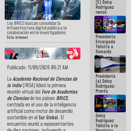
(E) Delcy
y del Caribe
Rodríguez
2026
revisó
agenda
económica y
Los BRICS buscan consolidar la
ejecución de
infraestructura digital pública y la
fondos de
colaboración entre investigadores
Presidenta
emergencia
Foto: Internet
Encargada
post-sismos
felicita a
Osmaidy
Arias y
Giraly
Marcano por
Publicado: 11/06/2026 09:21 AM
hacer
Presidenta
historia en
La
Academia Nacional de Ciencias de
(e) Delcy
los
la India
(INSA) lideró la primera
Rodríguez:
Centroamericanos
Pronto
reunión virtual del
Foro de Academias
restableceremos
de Ciencias
de los países
BRICS
,
las
centrada en el uso de la inteligencia
operaciones
en el
artificial como motor de desarrollo
Delcy
Aeropuerto
sostenible en el
Sur Global.
El
Rodríguez
Internacional
encuentro reunió a representantes
felicita a la
de
de diez naciones, incluyendo a
Vinotinto