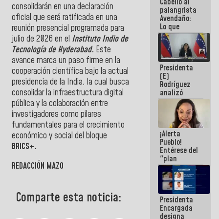
Cabello al
de la
consolidarán en una declaración
palangrista
República
oficial que será ratificada en una
Avendaño:
Lo que
reunión presencial programada para
vayas a
julio de 2026 en el
Instituto Indio de
escribir
Tecnología de Hyderabad.
Este
hazlo hoy
por que no
avance marca un paso firme en la
Presidenta
sabemos si
cooperación científica bajo la actual
(E)
la semana
presidencia de la India, la cual busca
Rodríguez
que viene
consolidar la infraestructura digital
analizó
hay
junto a
programa
pública y la colaboración entre
gobernadores
investigadores como pilares
planes de
fundamentales para el crecimiento
recuperación
¡Alerta
del Sistema
económico y social del bloque
Pueblo!
Eléctrico
BRICS+
.
Entérese del
Nacional
"plan
REDACCIÓN MAZO
enjambre"
de La Sayo
para
sabotear el
Comparte esta noticia:
Presidenta
diálogo y
Encargada
promover el
designa
caos