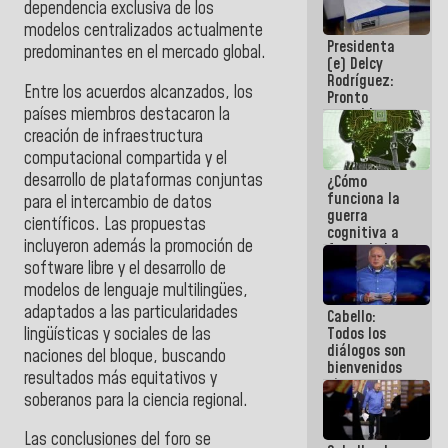
dependencia exclusiva de los
al plan de
modelos centralizados actualmente
ahorro
Presidenta
energético
predominantes en el mercado global.
(e) Delcy
Rodríguez:
Entre los acuerdos alcanzados, los
Pronto
países miembros destacaron la
restableceremos
las
creación de infraestructura
operaciones
computacional compartida y el
en el
desarrollo de plataformas conjuntas
¿Cómo
Aeropuerto
funciona la
Internacional
para el intercambio de datos
guerra
de
científicos. Las propuestas
cognitiva a
Maiquetía
incluyeron además la promoción de
favor de la
narrativa
software libre y el desarrollo de
hegemónica?
modelos de lenguaje multilingües,
(1)
adaptados a las particularidades
Cabello:
lingüísticas y sociales de las
Todos los
diálogos son
naciones del bloque, buscando
bienvenidos
resultados más equitativos y
siempre que
soberanos para la ciencia regional.
estén en el
marco de la
Constitución
Las conclusiones del foro se