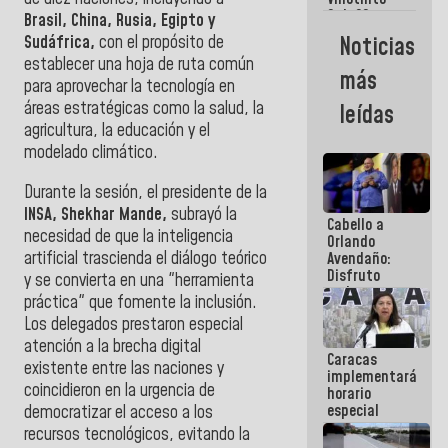
Maiquetía
Sub 20
Brasil, China, Rusia, Egipto y
campeona
Noticias
Sudáfrica,
con el propósito de
frente
establecer una hoja de ruta común
México Sub
más
23 en los
para aprovechar la tecnología en
Centroamericanos
áreas estratégicas como la salud, la
leídas
agricultura, la educación y el
modelado climático.
Durante la sesión, el presidente de la
INSA, Shekhar Mande,
subrayó la
Cabello a
necesidad de que la inteligencia
Orlando
artificial trascienda el diálogo teórico
Avendaño:
Disfruto
y se convierta en una "herramienta
cada vez
práctica" que fomente la inclusión.
que escribes
Los delegados prestaron especial
porque lo
que haces
atención a la brecha digital
Caracas
es
existente entre las naciones y
implementará
embarrarla
coincidieron en la urgencia de
horario
especial
democratizar el acceso a los
para
recursos tecnológicos, evitando la
adaptarse