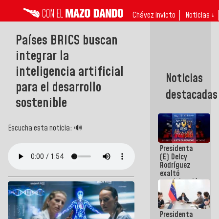
Chávez invicto
Noticias ↓
Países BRICS buscan
integrar la
inteligencia artificial
Noticias
para el desarrollo
destacadas
sostenible
Escucha esta noticia: 🔊
Presidenta
(E) Delcy
Rodríguez
exaltó
participación
de
Venezuela
en Juegos
Presidenta
Centroamericanos