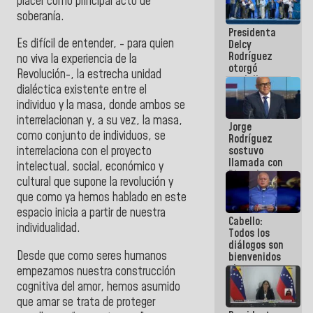
placer como principal acto de
manejo de
soberanía.
escombros
Presidenta
en La Guaira
Es difícil de entender, - para quien
Delcy
Rodríguez
no viva la experiencia de la
otorgó
Revolución-, la estrecha unidad
medalla
dialéctica existente entre el
"Héroe de
Venezuela"
individuo y la masa, donde ambos se
a servidores
interrelacionan y, a su vez, la masa,
Jorge
públicos
como conjunto de individuos, se
Rodríguez
sostuvo
interrelaciona con el proyecto
llamada con
intelectual, social, económico y
Dinorah
cultural que supone la revolución y
Figuera y
que como ya hemos hablado en este
acuerdan
primer
espacio inicia a partir de nuestra
Cabello:
encuentro
individualidad.
Todos los
presencial
diálogos son
para el
Desde que como seres humanos
bienvenidos
diálogo
siempre que
empezamos nuestra construcción
estén en el
cognitiva del amor, hemos asumido
marco de la
que amar se trata de proteger
Constitución