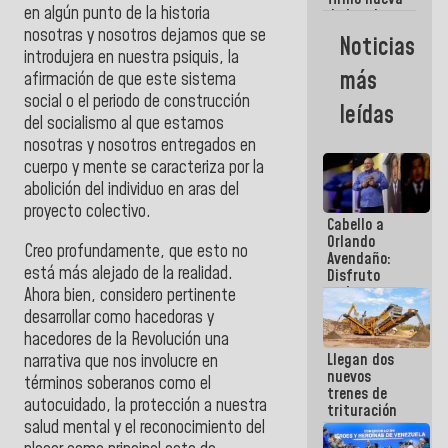
en algún punto de la historia
de Ley de
Arrendamiento
nosotras y nosotros dejamos que se
Noticias
aprobada
introdujera en nuestra psiquis, la
por la AN
más
afirmación de que este sistema
social o el periodo de construcción
leídas
del socialismo al que estamos
nosotras y nosotros entregados en
cuerpo y mente se caracteriza por la
abolición del individuo en aras del
proyecto colectivo.
Cabello a
Orlando
Creo profundamente, que esto no
Avendaño:
está más alejado de la realidad.
Disfruto
cada vez
Ahora bien, considero pertinente
que escribes
desarrollar como hacedoras y
porque lo
hacedores de la Revolución una
que haces
Llegan dos
narrativa que nos involucre en
es
nuevos
embarrarla
términos soberanos como el
trenes de
autocuidado, la protección a nuestra
trituración
salud mental y el reconocimiento del
para
optimizar