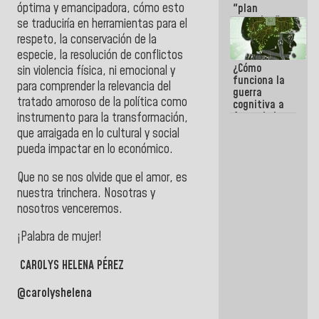
óptima y emancipadora, cómo esto
"plan
enjambre"
se traduciría en herramientas para el
de La Sayo
respeto, la conservación de la
para
especie, la resolución de conflictos
sabotear el
¿Cómo
diálogo y
sin violencia física, ni emocional y
funciona la
promover el
para comprender la relevancia del
guerra
caos
tratado amoroso de la política como
cognitiva a
favor de la
instrumento para la transformación,
narrativa
que arraigada en lo cultural y social
hegemónica?
pueda impactar en lo económico.
(1)
Que no se nos olvide que el amor, es
nuestra trinchera. Nosotras y
nosotros venceremos.
¡Palabra de mujer!
CAROLYS HELENA PÉREZ
@carolyshelena