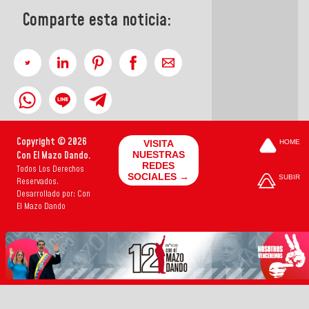
Comparte esta noticia:
Copyright © 2026
VISITA
HOME
Con El Mazo Dando.
NUESTRAS
REDES
Todos Los Derechos
SOCIALES →
SUBIR
Reservados.
Desarrollado por: Con
El Mazo Dando