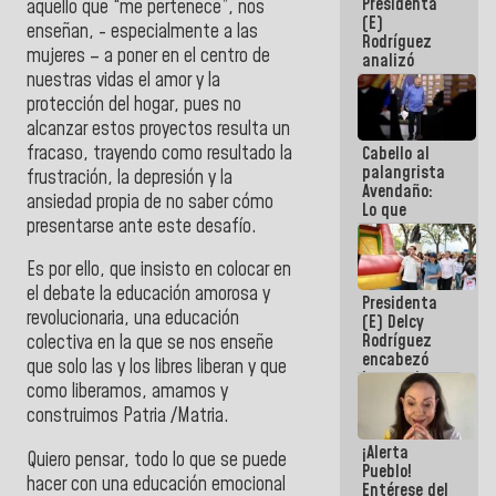
Presidenta
de la
aquello que “me pertenece”, nos
(E)
República
enseñan, - especialmente a las
Rodríguez
mujeres – a poner en el centro de
analizó
nuestras vidas el amor y la
junto a
gobernadores
protección del hogar, pues no
planes de
alcanzar estos proyectos resulta un
recuperación
fracaso, trayendo como resultado la
Cabello al
del Sistema
palangrista
Eléctrico
frustración, la depresión y la
Avendaño:
Nacional
ansiedad propia de no saber cómo
Lo que
presentarse ante este desafío.
vayas a
escribir
hazlo hoy
Es por ello, que insisto en colocar en
por que no
el debate la educación amorosa y
Presidenta
sabemos si
revolucionaria, una educación
(E) Delcy
la semana
Rodríguez
que viene
colectiva en la que se nos enseñe
encabezó
hay
que solo las y los libres liberan y que
lanzamiento
programa
como liberamos, amamos y
del Plan
construimos Patria /Matria.
Nacional de
Recreación
¡Alerta
Vacacional
Quiero pensar, todo lo que se puede
Pueblo!
hacer con una educación emocional
Entérese del