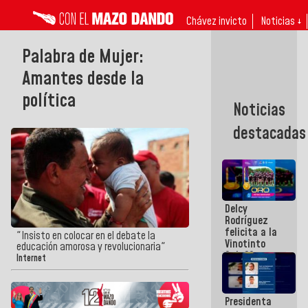
Chávez invicto
Noticias ↓
Palabra de Mujer:
Amantes desde la
política
Noticias
destacadas
Delcy
Rodríguez
felicita a la
"Insisto en colocar en el debate la
Vinotinto
educación amorosa y revolucionaria"
Sub 20
Internet
campeona
frente
México Sub
Presidenta
23 en los