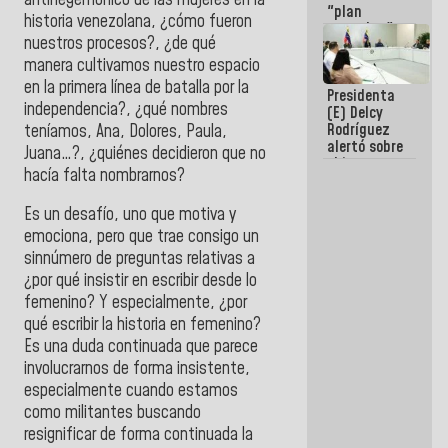
"plan
historia venezolana, ¿cómo fueron
enjambre"
nuestros procesos?, ¿de qué
de La Sayo
para
manera cultivamos nuestro espacio
sabotear el
en la primera línea de batalla por la
Presidenta
diálogo y
independencia?, ¿qué nombres
(E) Delcy
promover el
Rodríguez
teníamos, Ana, Dolores, Paula,
caos
alertó sobre
Juana…?, ¿quiénes decidieron que no
el impacto
hacía falta nombrarnos?
de la
emergencia
Es un desafío, uno que motiva y
climática en
los oceános
emociona, pero que trae consigo un
sinnúmero de preguntas relativas a
¿por qué insistir en escribir desde lo
femenino? Y especialmente, ¿por
qué escribir la historia en femenino?
Es una duda continuada que parece
involucrarnos de forma insistente,
especialmente cuando estamos
como militantes buscando
resignificar de forma continuada la