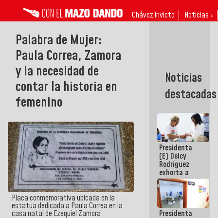
Chávez invicto
Noticias ↓
Palabra de Mujer:
Paula Correa, Zamora
y la necesidad de
Noticias
contar la historia en
destacadas
femenino
Presidenta
(E) Delcy
Rodríguez
exhorta a
gobernadores
y alcaldes a
edificar
Placa conmemorativa ubicada en la
casas para
estatua dedicada a Paula Correa en la
Presidenta
casa natal de Ezequiel Zamora
abuelos