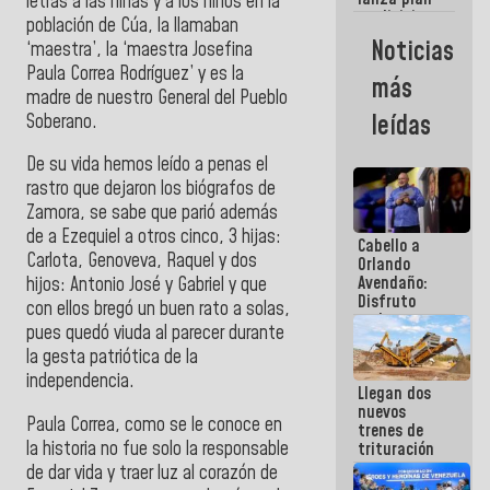
semana
letras a las niñas y a los niños en la
crediticio
población de Cúa, la llamaban
con subsidio
Noticias
‘maestra’, la ‘maestra Josefina
a Juntas de
Paula Correa Rodríguez’ y es la
Condominio
más
madre de nuestro General del Pueblo
leídas
Soberano.
De su vida hemos leído a penas el
rastro que dejaron los biógrafos de
Zamora, se sabe que parió además
de a Ezequiel a otros cinco, 3 hijas:
Cabello a
Carlota, Genoveva, Raquel y dos
Orlando
Avendaño:
hijos: Antonio José y Gabriel y que
Disfruto
con ellos bregó un buen rato a solas,
cada vez
pues quedó viuda al parecer durante
que escribes
la gesta patriótica de la
porque lo
que haces
independencia.
Llegan dos
es
nuevos
embarrarla
Paula Correa, como se le conoce en
trenes de
la historia no fue solo la responsable
trituración
para
de dar vida y traer luz al corazón de
optimizar