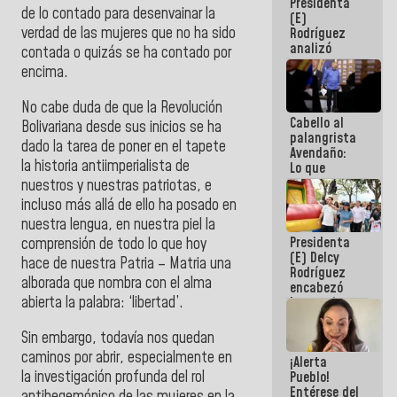
Presidenta
de la
de lo contado para desenvainar la
(E)
República
verdad de las mujeres que no ha sido
Rodríguez
analizó
contada o quizás se ha contado por
junto a
encima.
gobernadores
planes de
No cabe duda de que la Revolución
recuperación
Cabello al
del Sistema
Bolivariana desde sus inicios se ha
palangrista
Eléctrico
dado la tarea de poner en el tapete
Avendaño:
Nacional
la historia antiimperialista de
Lo que
vayas a
nuestros y nuestras patriotas, e
escribir
incluso más allá de ello ha posado en
hazlo hoy
nuestra lengua, en nuestra piel la
por que no
Presidenta
comprensión de todo lo que hoy
sabemos si
(E) Delcy
la semana
hace de nuestra Patria – Matria una
Rodríguez
que viene
alborada que nombra con el alma
encabezó
hay
abierta la palabra: ‘libertad’.
lanzamiento
programa
del Plan
Nacional de
Sin embargo, todavía nos quedan
Recreación
caminos por abrir, especialmente en
¡Alerta
Vacacional
la investigación profunda del rol
Pueblo!
Entérese del
antihegemónico de las mujeres en la