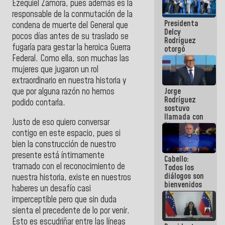
Ezequiel Zamora, pues además es la
manejo de
responsable de la conmutación de la
escombros
Presidenta
en La Guaira
condena de muerte del General que
Delcy
pocos días antes de su traslado se
Rodríguez
fugaría para gestar la heroica Guerra
otorgó
medalla
Federal. Como ella, son muchas las
"Héroe de
mujeres que jugaron un rol
Venezuela"
extraordinario en nuestra historia y
a servidores
que por alguna razón no hemos
Jorge
públicos
Rodríguez
podido contarla.
sostuvo
llamada con
Justo de eso quiero conversar
Dinorah
contigo en este espacio, pues si
Figuera y
acuerdan
bien la construcción de nuestro
primer
presente está íntimamente
Cabello:
encuentro
tramado con el reconocimiento de
Todos los
presencial
diálogos son
para el
nuestra historia, existe en nuestros
bienvenidos
diálogo
haberes un desafío casi
siempre que
imperceptible pero que sin duda
estén en el
marco de la
sienta el precedente de lo por venir.
Constitución
Esto es escudriñar entre las líneas