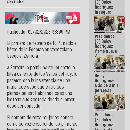
(E) Delcy
Alba Ciudad
Rodríguez
inaugura
casa de los
Abuelos
Primavera
Publicado: 02/02/2023 03:09 PM
en Caracas
Presidenta
(E) Delcy
El primero de febrero de 1817, nació el
Rodríguez
héroe de la Federación venezolana
firmó nueva
Ezequiel Zamora.
de Ley de
Arrendamiento
aprobada
A Zamora lo parió una mujer entre la
por la AN
brisa caliente de los Valles del Tuy, lo
Delcy
parieron con la insistencia de una
Rodríguez:
Más de 2 mil
mujer que sabe que entre sus
personas
piernas se está abriendo paso una
beneficiadas
historia que gestada desde el amor
con planes
para
debe ser contada.
atención de
Presidenta
emergencia
El nombre de esta mujer es sonoro
(E) Delcy
sísmica en
como su voz enseñando las primeras
Rodríguez
la última
lanza plan