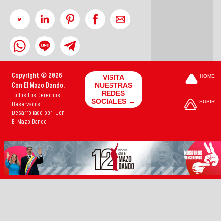
Copyright © 2026
VISITA
HOME
Con El Mazo Dando.
NUESTRAS
REDES
Todos Los Derechos
SOCIALES →
SUBIR
Reservados.
Desarrollado por: Con
El Mazo Dando