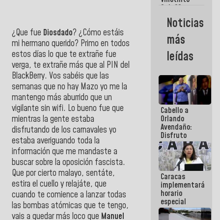
Maiquetía
Sub 20
campeona
Noticias
frente
¿Que fue
Diosdado
? ¿Cómo estáis
México Sub
más
23 en los
mi hermano querido? Primo en todos
Centroamericanos
leídas
estos días lo que te extrañe fue
verga, te extrañe más que al PIN del
BlackBerry. Vos sabéis que las
semanas que no hay Mazo yo me la
mantengo más aburrido que un
vigilante sin wifi. Lo bueno fue que
Cabello a
Orlando
mientras la gente estaba
Avendaño:
disfrutando de los carnavales yo
Disfruto
estaba averiguando toda la
cada vez
información que me mandaste a
que escribes
porque lo
buscar sobre la oposición fascista.
que haces
Que por cierto malayo, sentáte,
Caracas
es
estira el cuello y relajáte, que
implementará
embarrarla
horario
cuando te comience a lanzar todas
especial
las bombas atómicas que te tengo,
para
vais a quedar más loco que
Manuel
adaptarse