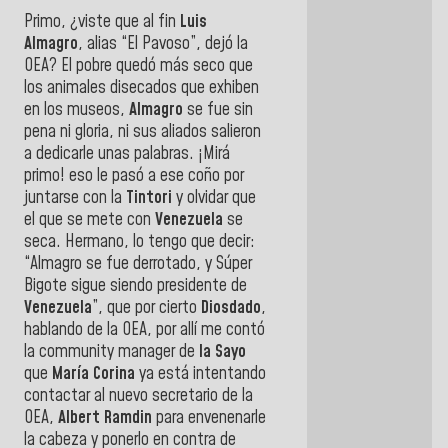
Primo, ¿viste que al fin
Luis
Almagro
, alias “El Pavoso”, dejó la
OEA? El pobre quedó más seco que
los animales disecados que exhiben
en los museos,
Almagro
se fue sin
pena ni gloria, ni sus aliados salieron
a dedicarle unas palabras. ¡Mirá
primo! eso le pasó a ese coño por
juntarse con la
Tintori
y olvidar que
el que se mete con
Venezuela
se
seca. Hermano, lo tengo que decir:
“Almagro se fue derrotado, y Súper
Bigote sigue siendo presidente de
Venezuela
”, que por cierto
Diosdado
,
hablando de la OEA, por allí me contó
la community manager de
la Sayo
que
María Corina
ya está intentando
contactar al nuevo secretario de la
OEA,
Albert Ramdin
para envenenarle
la cabeza y ponerlo en contra de