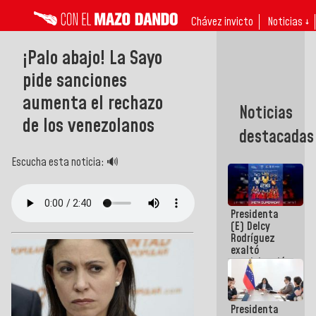
Chávez invicto
Noticias ↓
¡Palo abajo! La Sayo
pide sanciones
aumenta el rechazo
Noticias
de los venezolanos
destacadas
Escucha esta noticia: 🔊
Presidenta
(E) Delcy
Rodríguez
exaltó
participación
de
Venezuela
en Juegos
Presidenta
Centroamericanos