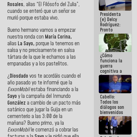
al plan de
Rosales
, alias “El Filósofo del Zulia”,
ahorro
cuando se enteró que un señor se
Presidenta
energético
murió porque estaba vivo.
(e) Delcy
Rodríguez:
Bueno hermano vamos a empezar
Pronto
restableceremos
nuestra ronda con
María Corina,
las
alias
La Sayo,
porque la tenemos en
operaciones
salsa y no precisamente en salsa
en el
¿Cómo
Aeropuerto
tártara de la que le echamos a las
funciona la
Internacional
empanadas y a los pastelitos.
guerra
de
cognitiva a
Maiquetía
¿
Diosdado
vos te acordáis cuando el
favor de la
narrativa
año pasado yo te informé que la
hegemónica?
ExxonMobil
estaba financiando a la
(1)
Sayo
y la campaña del Inmundo
Cabello:
Todos los
González
a cambio de un pacto más
diálogos son
satánico que jugar la Guija en un
bienvenidos
cementerio a las 3:00 de la
siempre que
mañana? Bueno primo, ya la
estén en el
marco de la
ExxonMobil
le comenzó a cobrar las
Constitución
facturas a la
Sayo
y le pidió que ella