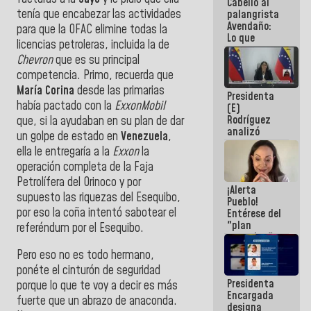
Cabello al
de la
tenía que encabezar las actividades
palangrista
República
Avendaño:
para que la OFAC elimine todas la
Lo que
licencias petroleras, incluida la de
vayas a
Chevron
que es su principal
escribir
hazlo hoy
competencia. Primo, recuerda que
por que no
María Corina
desde las primarias
Presidenta
sabemos si
había pactado con la
ExxonMobil
(E)
la semana
Rodríguez
que, si la ayudaban en su plan de dar
que viene
analizó
hay
un golpe de estado en
Venezuela
,
junto a
programa
ella le entregaría a la
Exxon
la
gobernadores
operación completa de la Faja
planes de
recuperación
Petrolífera del Orinoco y por
¡Alerta
del Sistema
supuesto las riquezas del Esequibo,
Pueblo!
Eléctrico
por eso la coña intentó sabotear el
Entérese del
Nacional
"plan
referéndum por el Esequibo.
enjambre"
de La Sayo
Pero eso no es todo hermano,
para
ponéte el cinturón de seguridad
sabotear el
Presidenta
diálogo y
porque lo que te voy a decir es más
Encargada
promover el
fuerte que un abrazo de anaconda.
designa
caos