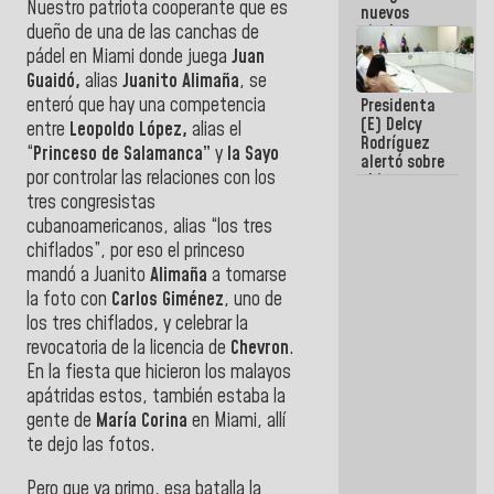
Nuestro patriota cooperante que es
nuevos
titulares en
dueño de una de las canchas de
el
pádel en Miami donde juega
Juan
Viceministerio
Guaidó,
alias
Juanito Alimaña
, se
de Energía
enteró que hay una competencia
Presidenta
Eléctrica y
(E) Delcy
CORPOELEC
entre
Leopoldo López,
alias el
Rodríguez
“
Princeso de Salamanca”
y
la Sayo
alertó sobre
por controlar las relaciones con los
el impacto
de la
tres congresistas
emergencia
cubanoamericanos, alias “los tres
climática en
chiflados”, por eso el princeso
los oceános
mandó a Juanito
Alimaña
a tomarse
la foto con
Carlos Giménez
, uno de
los tres chiflados, y celebrar la
revocatoria de la licencia de
Chevron
.
En la fiesta que hicieron los malayos
apátridas estos, también estaba la
gente de
María Corina
en Miami, allí
te dejo las fotos.
Pero que va primo, esa batalla la