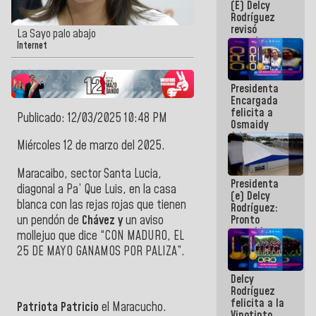
(E) Delcy
y del Caribe
Rodríguez
2026
revisó
La Sayo palo abajo
agenda
Internet
económica y
ejecución de
fondos de
Presidenta
emergencia
Encargada
post-sismos
felicita a
Publicado: 12/03/2025 10:48 PM
Osmaidy
Arias y
Miércoles 12 de marzo del 2025.
Giraly
Marcano por
hacer
Maracaibo, sector Santa Lucia,
Presidenta
historia en
diagonal a Pa’ Que Luis, en la casa
(e) Delcy
los
blanca con las rejas rojas que tienen
Rodríguez:
Centroamericanos
un pendón de
Chávez y
un aviso
Pronto
restableceremos
mollejuo que dice “CON MADURO, EL
las
25 DE MAYO GANAMOS POR PALIZA”.
operaciones
en el
Delcy
Aeropuerto
Rodríguez
Internacional
felicita a la
de
Patriota Patricio
el Maracucho.
Vinotinto