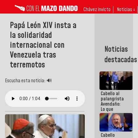
Chávez invicto
Noticias ↓
Papá León XIV insta a
la solidaridad
internacional con
Noticias
Venezuela tras
destacadas
terremotos
Escucha esta noticia: 🔊
Cabello al
palangrista
Avendaño:
Lo que
vayas a
escribir
hazlo hoy
por que no
Cabello
sabemos si