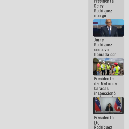
Presidenta
abordar
Delcy
planes de
Rodríguez
acción
otorgó
medalla
"Héroe de
Venezuela"
a servidores
Jorge
públicos
Rodríguez
sostuvo
llamada con
Dinorah
Figuera y
acuerdan
primer
Presidente
encuentro
del Metro de
presencial
Caracas
para el
inspeccionó
diálogo
trabajos de
rehabilitación
y
modernización
Presidenta
de la vía
(E)
férrea
Rodríguez