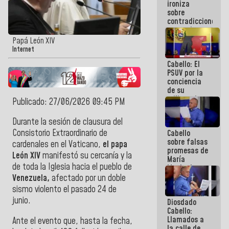
ironiza
la semana
sobre
que viene
contradicciones
hay
y mentiras
programa
de María
Papá León XIV
Machado:
Internet
¡Créanle!
Cabello: El
PSUV por la
conciencia
de su
militancia
Publicado: 27/06/2026 09:45 PM
es la
organización
Durante la sesión de clausura del
política más
Consistorio Extraordinario de
Cabello
sólida de
sobre falsas
Venezuela
cardenales en el Vaticano,
el papa
promesas de
León XIV
manifestó su cercanía y la
María
de toda la Iglesia hacia el pueblo de
Machado:
¿Quién le
Venezuela,
afectado por un doble
puede creer?
sismo violento el pasado 24 de
¿Y la gente
junio.
Diosdado
que ella iba
Cabello:
a salvar en
Llamados a
La Guaira?
Ante el evento que, hasta la fecha,
la calle de