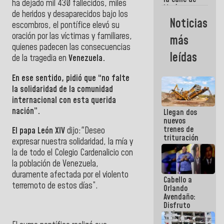
ha dejado mil 430 fallecidos, miles
María
de heridos y desaparecidos bajo los
Machado se
Noticias
escombros, el pontífice elevó su
estrellaron
de frente
oración por las víctimas y familiares,
más
contra el
quienes padecen las consecuencias
Pueblo
leídas
de la tragedia en
Venezuela.
En ese sentido, pidió que “no falte
la solidaridad de la comunidad
internacional con esta querida
nación”.
Llegan dos
nuevos
trenes de
El papa León XIV
dijo:"Deseo
trituración
expresar nuestra solidaridad, la mía y
para
la de todo el Colegio Cardenalicio con
optimizar
manejo de
la población de Venezuela,
escombros
duramente afectada por el violento
Cabello a
en La Guaira
terremoto de estos días”.
Orlando
Avendaño:
Disfruto
cada vez
que escribes