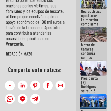
El sumo pontífice realizó sus
porque lo
oraciones por las víctimas, sus
que haces
familiares y los equipos de rescate,
Necropolítica
es
opositora:
embarrarla
al tiempo que canalizó un primer
La mentira
apoyo económico de 100 mil euros a
como arma
través de la Limosnería Apostólica
contra el
Pueblo
para contribuir a atender las
necesidades prioritarias en
Venezuela.
Metro de
Caracas
continúa
REDACCIÓN MAZO
con los
trabajos de
mantenimiento
Comparte esta noticia:
e inspección
en la Línea 2
Presidenta
(E)
Rodríguez
se reunió
con Estado
Mayor
Eléctrico
para