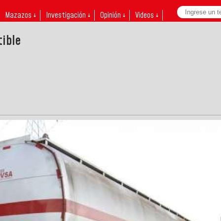
Mazazos ↓
Investigación ↓
Opinión ↓
Videos ↓
ible