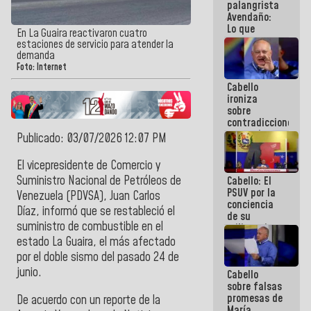
palangrista
Avendaño:
Lo que
En La Guaira reactivaron cuatro
vayas a
estaciones de servicio para atender la
escribir
demanda
hazlo hoy
Foto: Internet
por que no
Cabello
sabemos si
ironiza
la semana
sobre
que viene
contradicciones
hay
y mentiras
programa
Publicado: 03/07/2026 12:07 PM
de María
Machado:
El vicepresidente de Comercio y
¡Créanle!
Suministro Nacional de Petróleos de
Cabello: El
PSUV por la
Venezuela (PDVSA), Juan Carlos
conciencia
Díaz, informó que se restableció el
de su
suministro de combustible en el
militancia
es la
estado La Guaira, el más afectado
organización
por el doble sismo del pasado 24 de
política más
junio.
Cabello
sólida de
sobre falsas
Venezuela
promesas de
De acuerdo con un reporte de la
María