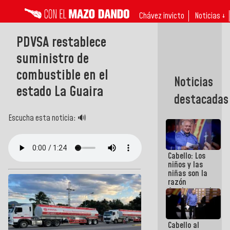
Chávez invicto
Noticias ↓
PDVSA restablece
suministro de
combustible en el
Noticias
estado La Guaira
destacadas
Escucha esta noticia: 🔊
Cabello: Los
niños y las
niñas son la
razón
fundamental
de todo lo
que
estamos
Cabello al
haciendo