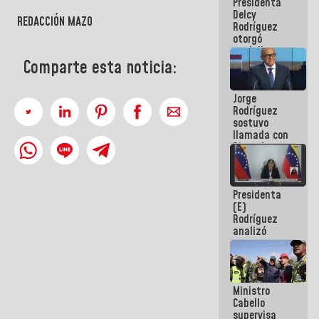
Presidenta
abordar
Delcy
planes de
REDACCIÓN MAZO
Rodríguez
acción
otorgó
medalla
"Héroe de
Comparte esta noticia:
Venezuela"
a servidores
Jorge
públicos
Rodríguez
sostuvo
llamada con
Dinorah
Figuera y
acuerdan
primer
Presidenta
encuentro
(E)
presencial
Rodríguez
para el
analizó
diálogo
junto a
gobernadores
planes de
recuperación
Ministro
del Sistema
Cabello
Eléctrico
supervisa
Nacional