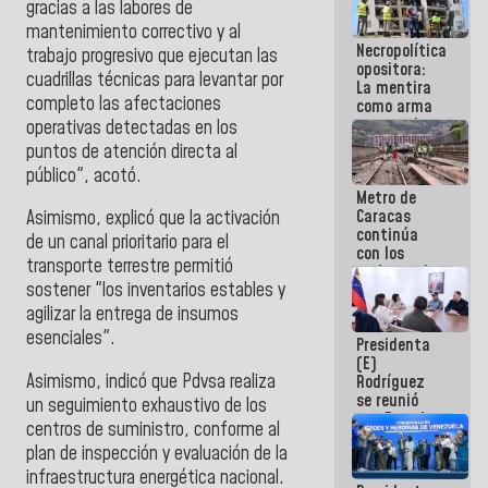
gracias a las labores de
manejo de
mantenimiento correctivo y al
escombros
Necropolítica
en La Guaira
trabajo progresivo que ejecutan las
opositora:
cuadrillas técnicas para levantar por
La mentira
completo las afectaciones
como arma
contra el
operativas detectadas en los
Pueblo
puntos de atención directa al
público", acotó.
Metro de
Caracas
Asimismo, e
xplicó que la activación
continúa
de un canal prioritario para el
con los
transporte terrestre permitió
trabajos de
sostener "los inventarios estables y
mantenimiento
e inspección
agilizar la entrega de insumos
en la Línea 2
esenciales".
Presidenta
(E)
Asimismo, indicó que Pdvsa realiza
Rodríguez
se reunió
un seguimiento exhaustivo de los
con Estado
centros de suministro, conforme al
Mayor
plan de inspección y evaluación de la
Eléctrico
para
infraestructura energética nacional.