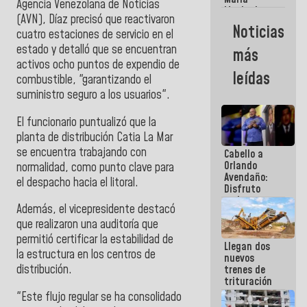
Agencia Venezolana de Noticias
Machado:
(AVN), Díaz precisó que reactivaron
¿Quién le
Noticias
cuatro estaciones de servicio en el
puede creer?
¿Y la gente
estado y detalló que se encuentran
más
que ella iba
activos ocho puntos de expendio de
a salvar en
leídas
combustible, "garantizando el
La Guaira?
suministro seguro a los usuarios".
El funcionario puntualizó que la
planta de distribución Catia La Mar
se encuentra trabajando con
Cabello a
Orlando
normalidad, como punto clave para
Avendaño:
el despacho hacia el litoral.
Disfruto
cada vez
Además, el vicepresidente destacó
que escribes
porque lo
que realizaron una auditoría que
que haces
permitió certificar la estabilidad de
Llegan dos
es
la estructura en los centros de
nuevos
embarrarla
distribución.
trenes de
trituración
para
"Este flujo regular se ha consolidado
optimizar