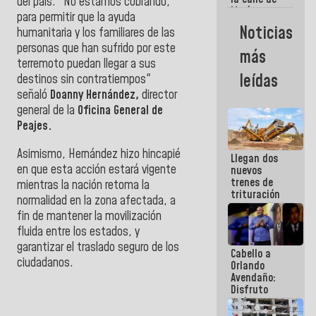
del país. "No estamos cobrando,
María
para permitir que la ayuda
Machado se
Noticias
humanitaria y los familiares de las
estrellaron
de frente
personas que han sufrido por este
más
contra el
terremoto puedan llegar a sus
Pueblo
leídas
destinos sin contratiempos"
señaló
Doanny Hernández,
director
general de la
Oficina General de
Peajes.
Asimismo, Hernández hizo hincapié
Llegan dos
en que esta acción estará vigente
nuevos
trenes de
mientras la nación retoma la
trituración
normalidad en la zona afectada, a
para
fin de mantener la movilización
optimizar
manejo de
fluida entre los estados, y
escombros
garantizar el traslado seguro de los
Cabello a
en La Guaira
ciudadanos.
Orlando
Avendaño:
Disfruto
cada vez
que escribes