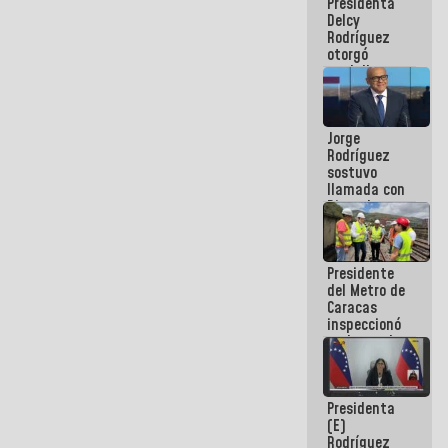
Presidenta
abordar
Delcy
planes de
Rodríguez
acción
otorgó
medalla
"Héroe de
Venezuela"
a servidores
Jorge
públicos
Rodríguez
sostuvo
llamada con
Dinorah
Figuera y
acuerdan
primer
Presidente
encuentro
del Metro de
presencial
Caracas
para el
inspeccionó
diálogo
trabajos de
rehabilitación
y
modernización
Presidenta
de la vía
(E)
férrea
Rodríguez