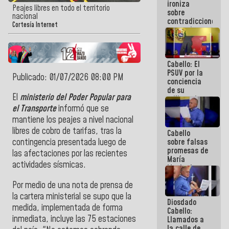
ironiza
la semana
Peajes libres en todo el territorio
sobre
que viene
nacional
contradicciones
hay
Cortesía Internet
y mentiras
programa
de María
Machado:
¡Créanle!
Cabello: El
PSUV por la
Publicado: 01/07/2026 08:00 PM
conciencia
de su
El
ministerio del Poder Popular para
militancia
es la
el Transporte
informó que se
organización
mantiene los peajes a nivel nacional
política más
libres de cobro de tarifas, tras la
Cabello
sólida de
sobre falsas
contingencia presentada luego de
Venezuela
promesas de
las afectaciones por las recientes
María
actividades sísmicas.
Machado:
¿Quién le
Por medio de una nota de prensa de
puede creer?
¿Y la gente
la cartera ministerial se supo que la
Diosdado
que ella iba
medida, implementada de forma
Cabello:
a salvar en
inmediata, incluye las 75 estaciones
Llamados a
La Guaira?
la calle de