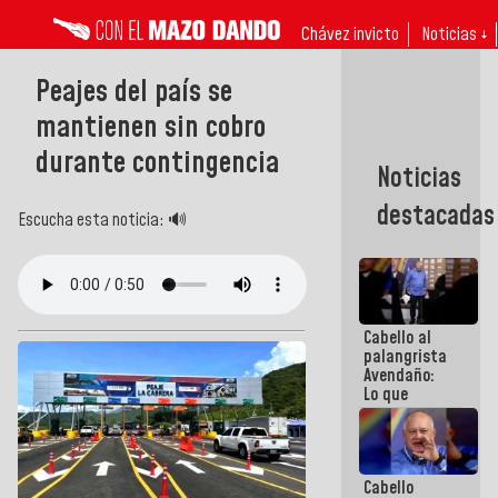
Chávez invicto
Noticias ↓
Peajes del país se
mantienen sin cobro
durante contingencia
Noticias
destacadas
Escucha esta noticia: 🔊
Cabello al
palangrista
Avendaño:
Lo que
vayas a
escribir
hazlo hoy
por que no
Cabello
sabemos si