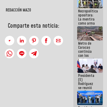
porque lo
que haces
REDACCIÓN MAZO
Necropolítica
es
opositora:
embarrarla
La mentira
como arma
Comparte esta noticia:
contra el
Pueblo
Metro de
Caracas
continúa
con los
trabajos de
mantenimiento
e inspección
en la Línea 2
Presidenta
(E)
Rodríguez
se reunió
con Estado
Mayor
Eléctrico
para