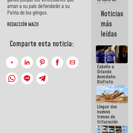
María
aman a su país defenderán a su
Machado se
Noticias
Patria de los gringos.
estrellaron
de frente
más
REDACCIÓN MAZO
contra el
Pueblo
leídas
Comparte esta noticia:
Cabello a
Orlando
Avendaño:
Disfruto
cada vez
que escribes
porque lo
que haces
Llegan dos
es
nuevos
embarrarla
trenes de
trituración
para
optimizar