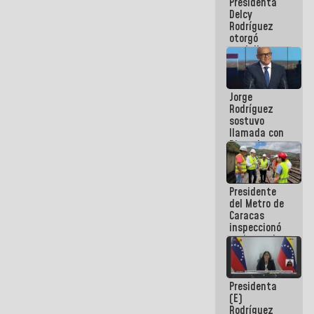
Presidenta
abordar
Delcy
planes de
Rodríguez
acción
otorgó
medalla
"Héroe de
Venezuela"
a servidores
Jorge
públicos
Rodríguez
sostuvo
llamada con
Dinorah
Figuera y
acuerdan
primer
Presidente
encuentro
del Metro de
presencial
Caracas
para el
inspeccionó
diálogo
trabajos de
rehabilitación
y
modernización
Presidenta
de la vía
(E)
férrea
Rodríguez