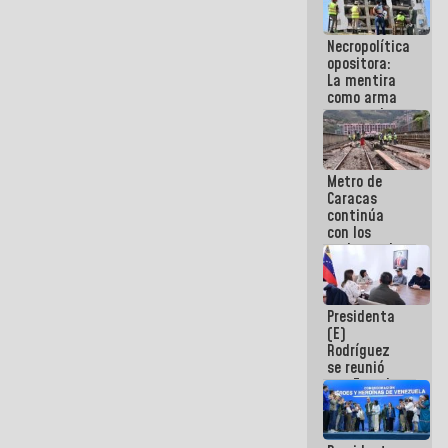
manejo de
escombros
Necropolítica
en La Guaira
opositora:
La mentira
como arma
contra el
Pueblo
Metro de
Caracas
continúa
con los
trabajos de
mantenimiento
e inspección
en la Línea 2
Presidenta
(E)
Rodríguez
se reunió
con Estado
Mayor
Eléctrico
para