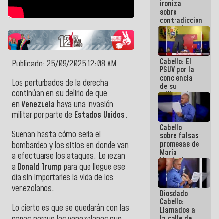
ironiza
la semana
sobre
que viene
contradicciones
hay
y mentiras
programa
de María
Machado:
¡Créanle!
Cabello: El
Publicado: 25/09/2025 12:08 AM
PSUV por la
conciencia
Los perturbados de la derecha
de su
continúan en su delirio de que
militancia
es la
en
Venezuela
haya una invasión
organización
militar por parte de
Estados Unidos.
política más
Cabello
sólida de
Sueñan hasta cómo sería el
sobre falsas
Venezuela
promesas de
bombardeo y los sitios en donde van
María
a efectuarse los ataques. Le rezan
Machado:
a
Donald Trump
para que llegue ese
¿Quién le
día sin importarles la vida de los
puede creer?
¿Y la gente
venezolanos.
Diosdado
que ella iba
Cabello:
a salvar en
Lo cierto es que se quedarán con las
Llamados a
La Guaira?
ganas porque los venezolanos que
la calle de