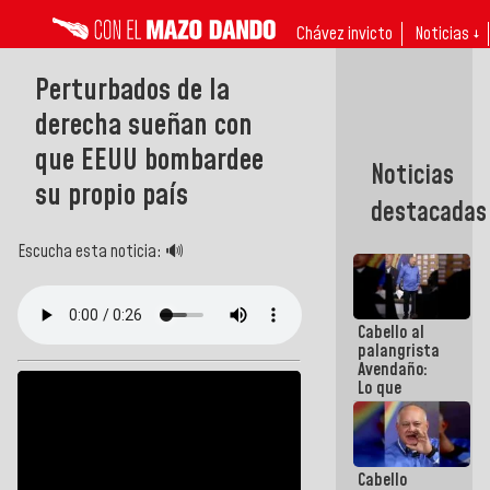
Chávez invicto
Noticias ↓
Perturbados de la
derecha sueñan con
que EEUU bombardee
Noticias
su propio país
destacadas
Escucha esta noticia: 🔊
Cabello al
palangrista
Avendaño:
Lo que
vayas a
escribir
hazlo hoy
por que no
Cabello
sabemos si