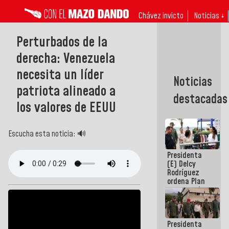
Chávez invicto
Noticias ↓
Perturbados de la
derecha: Venezuela
necesita un líder
Noticias
patriota alineado a
destacadas
los valores de EEUU
Escucha esta noticia: 🔊
Presidenta
(E) Delcy
Rodríguez
ordena Plan
maestro de
desarrollo
logístico y
turístico
Presidenta
para La