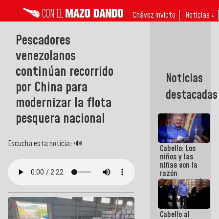
Chávez invicto
Noticias ↓
Pescadores
venezolanos
continúan recorrido
Noticias
por China para
destacadas
modernizar la flota
pesquera nacional
Escucha esta noticia: 🔊
Cabello: Los
niños y las
niñas son la
razón
fundamental
de todo lo
que
estamos
Cabello al
haciendo