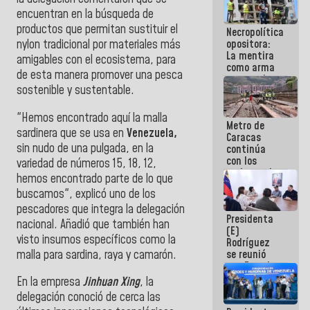
manejo de
encuentran en la búsqueda de
escombros
productos que permitan sustituir el
Necropolítica
en La Guaira
opositora:
nylon tradicional por materiales más
La mentira
amigables con el ecosistema, para
como arma
de esta manera promover una pesca
contra el
sostenible y sustentable.
Pueblo
​"Hemos encontrado aquí la malla
Metro de
sardinera que se usa en
Venezuela,
Caracas
sin nudo de una pulgada, en la
continúa
con los
variedad de números 15, 18, 12,
trabajos de
hemos encontrado parte de lo que
mantenimiento
buscamos", explicó uno de los
e inspección
en la Línea 2
pescadores que integra la delegación
Presidenta
nacional. Añadió que también han
(E)
visto insumos específicos como la
Rodríguez
malla para sardina, raya y camarón.
se reunió
con Estado
Mayor
​En la empresa
Jinhuan Xing
, la
Eléctrico
delegación conoció de cerca las
para