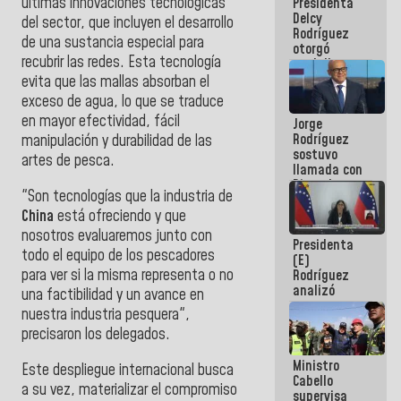
últimas innovaciones tecnológicas
Presidenta
abordar
Delcy
planes de
del sector, que incluyen el desarrollo
Rodríguez
acción
de una sustancia especial para
otorgó
recubrir las redes. Esta tecnología
medalla
"Héroe de
evita que las mallas absorban el
Venezuela"
exceso de agua, lo que se traduce
a servidores
en mayor efectividad, fácil
Jorge
públicos
Rodríguez
manipulación y durabilidad de las
sostuvo
artes de pesca.
llamada con
Dinorah
​"Son tecnologías que la industria de
Figuera y
China
está ofreciendo y que
acuerdan
primer
nosotros evaluaremos junto con
Presidenta
encuentro
todo el equipo de los pescadores
(E)
presencial
para ver si la misma representa o no
Rodríguez
para el
analizó
diálogo
una factibilidad y un avance en
junto a
nuestra industria pesquera",
gobernadores
precisaron los delegados.
planes de
recuperación
Ministro
del Sistema
Este despliegue internacional busca
Cabello
Eléctrico
a su vez, materializar el compromiso
supervisa
Nacional