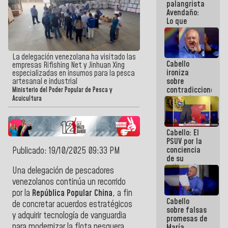
palangrista
Avendaño:
Lo que
vayas a
escribir
hazlo hoy
por que no
La delegación venezolana ha visitado las
Cabello
sabemos si
empresas Rifishing Net y Jinhuan Xing
ironiza
la semana
especializadas en insumos para la pesca
sobre
artesanal e industrial
que viene
contradicciones
hay
Ministerio del Poder Popular de Pesca y
y mentiras
programa
Acuicultura
de María
Machado:
¡Créanle!
Cabello: El
PSUV por la
conciencia
Publicado: 19/10/2025 09:33 PM
de su
militancia
Una delegación de pescadores
es la
venezolanos continúa un recorrido
organización
por la
República Popular China
, a fin
política más
Cabello
sólida de
de concretar acuerdos estratégicos
sobre falsas
Venezuela
y adquirir tecnología de vanguardia
promesas de
para modernizar la flota pesquera
María