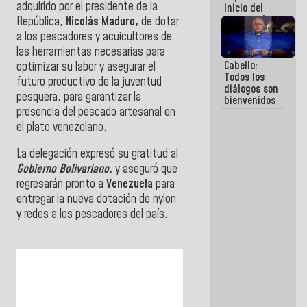
adquirido por el presidente de la
inicio del
proceso de
República,
Nicolás Maduro,
de dotar
demolición
a los pescadores y acuicultores de
de
las herramientas necesarias para
edificaciones
Cabello:
optimizar su labor y asegurar el
declaradas
Todos los
en riesgo en
futuro productivo de la juventud
diálogos son
La Guaira
pesquera, para garantizar la
bienvenidos
(+Fotos)
presencia del pescado artesanal en
siempre que
estén en el
el plato venezolano.
marco de la
Constitución
​La delegación expresó su gratitud al
de la
Gobierno Bolivariano,
y aseguró que
República
regresarán pronto a
Venezuela
para
entregar la nueva dotación de nylon
y redes a los pescadores del país.