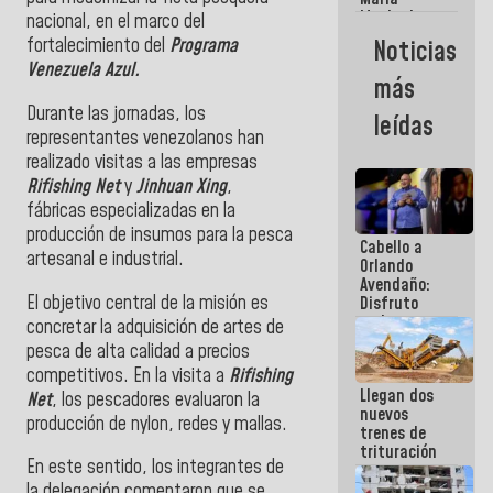
Machado:
nacional, en el marco del
¿Quién le
fortalecimiento del
Programa
Noticias
puede creer?
Venezuela Azul.
¿Y la gente
más
que ella iba
a salvar en
Durante las jornadas, los
leídas
La Guaira?
representantes venezolanos han
realizado visitas a las empresas
Rifishing Net
y
Jinhuan Xing
,
fábricas especializadas en la
producción de insumos para la pesca
Cabello a
artesanal e industrial.
Orlando
Avendaño:
​El objetivo central de la misión es
Disfruto
cada vez
concretar la adquisición de artes de
que escribes
pesca de alta calidad a precios
porque lo
competitivos. En la visita a
Rifishing
que haces
Llegan dos
es
Net
, los pescadores evaluaron la
nuevos
embarrarla
producción de nylon, redes y mallas.
trenes de
trituración
En este sentido, los integrantes de
para
optimizar
la delegación comentaron que se