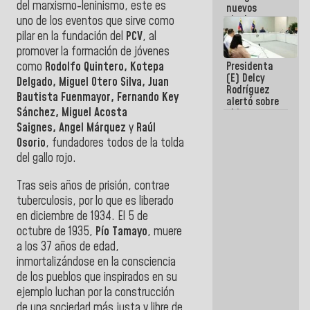
del marxismo-leninismo, este es
nuevos
titulares en
uno de los eventos que sirve como
el
pilar en la fundación del
PCV
, al
Viceministerio
promover la formación de jóvenes
de Energía
como
Rodolfo Quintero, Kotepa
Presidenta
Eléctrica y
(E) Delcy
CORPOELEC
Delgado, Miguel Otero Silva, Juan
Rodríguez
Bautista Fuenmayor, Fernando Key
alertó sobre
Sánchez, Miguel Acosta
el impacto
de la
Saignes, Angel Márquez
y
Raúl
emergencia
Osorio
, fundadores todos de la tolda
climática en
del gallo rojo.
los oceános
Tras seis años de prisión, contrae
tuberculosis, por lo que es liberado
en diciembre de 1934. El 5 de
octubre de 1935,
Pío Tamayo
, muere
a los 37 años de edad,
inmortalizándose en la consciencia
de los pueblos que inspirados en su
ejemplo luchan por la construcción
de una sociedad más justa y libre de