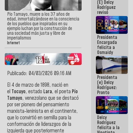
(E) Delcy
y del Caribe
Rodríguez
2026
revisó
Pío Tamayo, muere a los 37 años de
agenda
edad, inmortalizándose en la consciencia
económica y
de los pueblos que inspirados en su
ejecución de
ejemplo luchan por la construcción de
fondos de
una sociedad más justa y libre de
Presidenta
emergencia
imperialismos
Encargada
post-sismos
Internet
felicita a
Osmaidy
Arias y
Giraly
Marcano por
hacer
Publicado: 04/03/2026 09:16 AM
Presidenta
historia en
(e) Delcy
los
El 4 de marzo de 1898, nació en
Rodríguez:
Centroamericanos
el
Tocuyo
, estado
Lara
, el poeta
Pío
Pronto
restableceremos
Tamayo
, venezolano que se destacó
las
por ser pionero del pensamiento
operaciones
marxista-leninista en el continente,
en el
Delcy
que lo convirtió en semilla para la
Aeropuerto
Rodríguez
Internacional
conformación de liderazgos de la
felicita a la
de
izquierda que posteriormente
Vinotinto