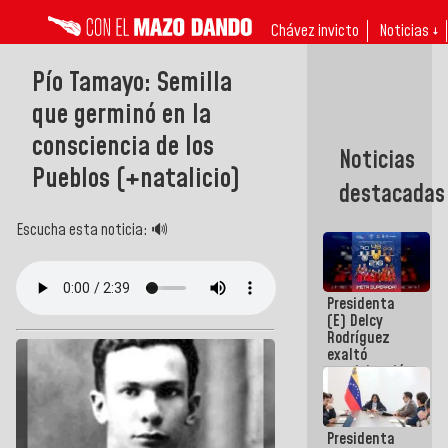
Chávez invicto
Noticias ↓
Pío Tamayo: Semilla
que germinó en la
consciencia de los
Noticias
Pueblos (+natalicio)
destacadas
Escucha esta noticia: 🔊
Presidenta
(E) Delcy
Rodríguez
exaltó
participación
de
Venezuela
en Juegos
Presidenta
Centroamericanos