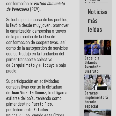
Maiquetía
conformarían el
Partido Comunista
Sub 20
campeona
de Venezuela
(PCV).
Noticias
frente
México Sub
Su lucha por la causa de los pueblos,
más
23 en los
lo llevó a desde muy joven, promover
Centroamericanos
leídas
la organización campesina a través
de la promoción de la idea de
conformación de cooperativas, así
como de la autogestión de servicios
que se tradujo en la fundación del
Cabello a
primer transporte colectivo
Orlando
de
Barquisimeto
y el
Tocuyo
a bajo
Avendaño:
precio.
Disfruto
cada vez
que escribes
Su participación en actividades
porque lo
conspirativas contra la dictadura
que haces
de
Juan Vicente Gómez,
lo obligan a
Caracas
es
implementará
embarrarla
exiliarse del país, teniendo como
horario
primer destino
Puerto Rico
,
especial
posteriormente
Estados
para
adaptarse
Unidos
y
Cuba
, siendo esta última