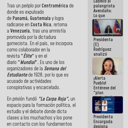
Cabello al
de la
Tras un periplo por
Centromérica
de
palangrista
República
Avendaño:
donde es expulsado
Lo que
de
Panamá, Guatemala
y logra
vayas a
radicarse en
Costa Rica
, retorna
escribir
hazlo hoy
a
Venezuela
, tras una amnistía
por que no
promovida por la dictadura
Presidenta
sabemos si
gomecista. En el país, se incorpora
(E)
la semana
Rodríguez
que viene
como colaborador en la
analizó
hay
revista
"
Élite
"
y en el
junto a
programa
diario
"
Mundial
".
Es uno de los
gobernadores
organizadores de la
Semana del
planes de
recuperación
Estudiante
de 1928, por lo que es
¡Alerta
del Sistema
acusado de actividades
Pueblo!
Eléctrico
conspirativas y encarcelado.
Entérese del
Nacional
"plan
enjambre"
En prisión fundó
"La Carpa Roja"
,
un
de La Sayo
espacio para la formación política, el
para
estudio y el debate donde dicta
sabotear el
Presidenta
diálogo y
clases a los muchachos y los pone
Encargada
promover el
en contacto con los fundamentos
designa
caos