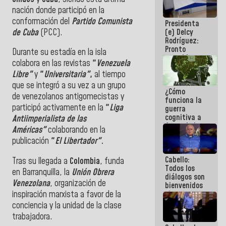
al plan de
nación donde participó en la
ahorro
conformación del
Partido Comunista
Presidenta
energético
de Cuba
(PCC).
(e) Delcy
Rodríguez:
Pronto
Durante su estadía en la isla
restableceremos
colabora en las revistas
"
Venezuela
las
Libre"
y
"
Universitaria"
,
al tiempo
operaciones
en el
que se integró a su vez a un grupo
¿Cómo
Aeropuerto
de venezolanos antigomecistas y
funciona la
Internacional
participó activamente en la
"
Liga
guerra
de
cognitiva a
Maiquetía
Antiimperialista de las
favor de la
Américas"
colaborando en la
narrativa
publicación
"
El Libertador"
.
hegemónica?
(1)
Cabello:
Tras su llegada a
Colombia
, funda
Todos los
en Barranquilla, la
Unión Obrera
diálogos son
Venezolana
, organización de
bienvenidos
inspiración marxista a favor de la
siempre que
estén en el
conciencia y la unidad de la clase
marco de la
trabajadora.
Constitución