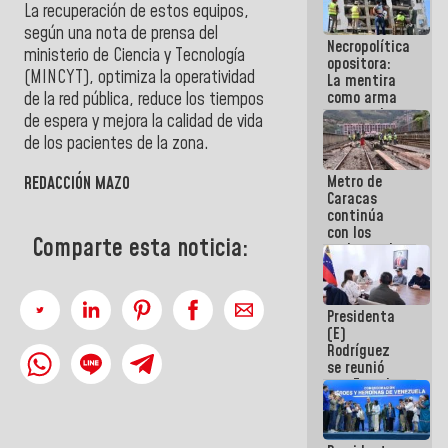
La recuperación de estos equipos,
manejo de
escombros
según una nota de prensa del
Necropolítica
en La Guaira
ministerio de Ciencia y Tecnología
opositora:
(MINCYT), optimiza la operatividad
La mentira
como arma
de la red pública, reduce los tiempos
contra el
de espera y mejora la calidad de vida
Pueblo
de los pacientes de la zona.
Metro de
REDACCIÓN MAZO
Caracas
continúa
con los
Comparte esta noticia:
trabajos de
mantenimiento
e inspección
en la Línea 2
Presidenta
(E)
Rodríguez
se reunió
con Estado
Mayor
Eléctrico
para