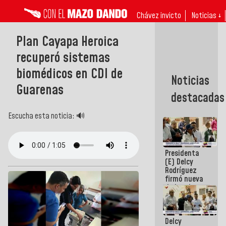
Chávez invicto
Noticias ↓
Plan Cayapa Heroica
recuperó sistemas
biomédicos en CDI de
Noticias
Guarenas
destacadas
Escucha esta noticia: 🔊
Presidenta
(E) Delcy
Rodríguez
firmó nueva
de Ley de
Arrendamiento
aprobada
por la AN
Delcy