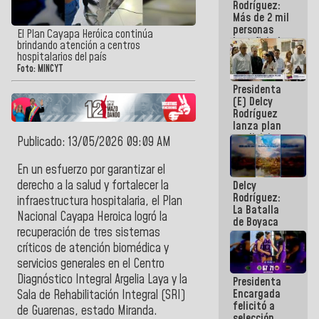
Rodríguez:
Más de 2 mil
personas
El Plan Cayapa Heróica continúa
beneficiadas
brindando atención a centros
con planes
hospitalarios del país
para
Foto: MINCYT
atención de
Presidenta
emergencia
(E) Delcy
sísmica en
Rodríguez
la última
lanza plan
semana
crediticio
Publicado: 13/05/2026 09:09 AM
con subsidio
a Juntas de
En un esfuerzo por garantizar el
Condominio
derecho a la salud y fortalecer la
Delcy
Rodríguez:
infraestructura hospitalaria, el Plan
La Batalla
Nacional Cayapa Heroica logró la
de Boyaca
recuperación de tres sistemas
representa
un capítulo
críticos de atención biomédica y
decisivo en
servicios generales en el Centro
la gesta
Diagnóstico Integral Argelia Laya y la
Presidenta
emancipadora
Encargada
de nuestra
Sala de Rehabilitación Integral (SRI)
felicitó a
América
de Guarenas, estado Miranda.
selección