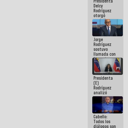
Presidenta
abordar
Delcy
planes de
Rodríguez
acción
otorgó
medalla
"Héroe de
Venezuela"
a servidores
Jorge
públicos
Rodríguez
sostuvo
llamada con
Dinorah
Figuera y
acuerdan
primer
Presidenta
encuentro
(E)
presencial
Rodríguez
para el
analizó
diálogo
junto a
gobernadores
planes de
recuperación
Cabello:
del Sistema
Todos los
Eléctrico
diálogos son
Nacional