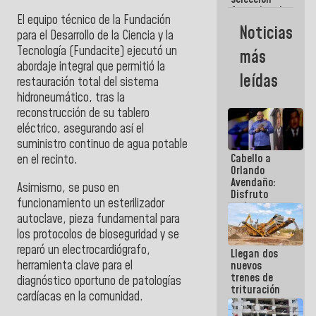
femenina de
El equipo técnico de la Fundación
baloncesto
Noticias
para el Desarrollo de la Ciencia y la
por su
clasificación
Tecnología (Fundacite) ejecutó un
más
a la
abordaje integral que permitió la
AmeriCup
leídas
restauración total del sistema
2027
hidroneumático, tras la
reconstrucción de su tablero
eléctrico, asegurando así el
suministro continuo de agua potable
Cabello a
en el recinto.
Orlando
Avendaño:
Asimismo, se puso en
Disfruto
funcionamiento un esterilizador
cada vez
autoclave, pieza fundamental para
que escribes
porque lo
los protocolos de bioseguridad y se
que haces
reparó un electrocardiógrafo,
Llegan dos
es
herramienta clave para el
nuevos
embarrarla
trenes de
diagnóstico oportuno de patologías
trituración
cardíacas en la comunidad.
para
optimizar