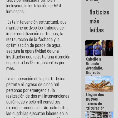
trabajos realizados también
comerciantes
incluyeron la
instalación de 500
y
Noticias
luminarias.
emprendedores
afectados
más
Esta intervención estructural, que
por
terremotos
mantiene activos los trabajos de
leídas
impermeabilización de techos, la
restauración de la fachada y la
optimización de pozos de agua,
asegura la operatividad de una
institución que registra una atención
Cabello a
superior a los 13 mil pacientes por
Orlando
Avendaño:
mes.
Disfruto
cada vez
La recuperación de la planta física
que escribes
permite el ingreso de cinco mil
porque lo
personas por emergencia, la
que haces
Llegan dos
es
realización de dos mil intervenciones
nuevos
embarrarla
quirúrgicas y seis mil consultas
trenes de
externas mensuales. Actualmente,
trituración
para
las cuadrillas ejecutan labores en la
optimizar