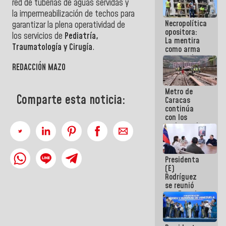
red de tuberías de aguas servidas y
manejo de
la impermeabilización de techos para
escombros
Necropolítica
en La Guaira
garantizar la plena operatividad de
opositora:
los servicios de
Pediatría,
La mentira
Traumatología y Cirugía
.
como arma
contra el
Pueblo
REDACCIÓN MAZO
Metro de
Comparte esta noticia:
Caracas
continúa
con los
trabajos de
mantenimiento
e inspección
en la Línea 2
Presidenta
(E)
Rodríguez
se reunió
con Estado
Mayor
Eléctrico
para