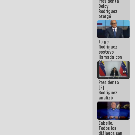
Presidenta
abordar
Delcy
planes de
Rodríguez
acción
otorgó
medalla
"Héroe de
Venezuela"
a servidores
Jorge
públicos
Rodríguez
sostuvo
llamada con
Dinorah
Figuera y
acuerdan
primer
Presidenta
encuentro
(E)
presencial
Rodríguez
para el
analizó
diálogo
junto a
gobernadores
planes de
recuperación
Cabello:
del Sistema
Todos los
Eléctrico
diálogos son
Nacional