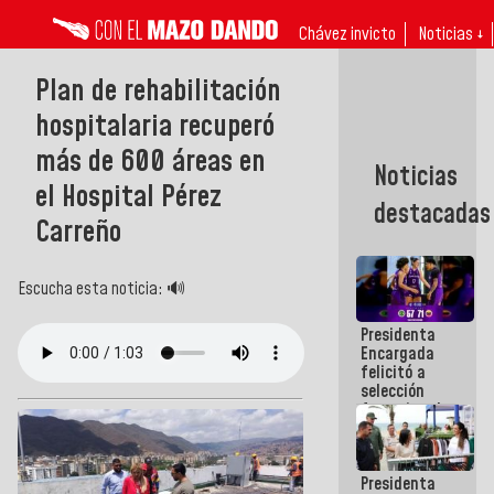
Chávez invicto
Noticias ↓
Plan de rehabilitación
hospitalaria recuperó
más de 600 áreas en
Noticias
el Hospital Pérez
destacadas
Carreño
Escucha esta noticia: 🔊
Presidenta
Encargada
felicitó a
selección
femenina de
baloncesto
por su
clasificación
Presidenta
a la