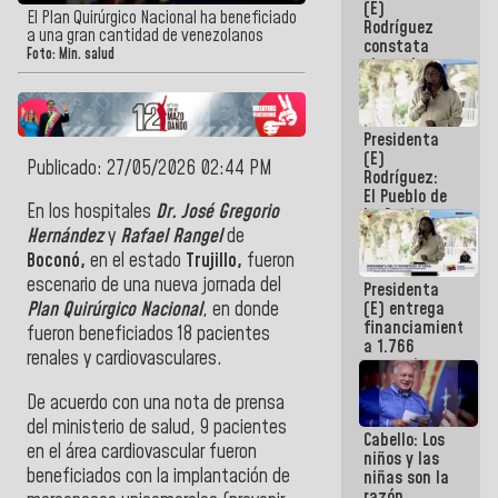
(E)
Guaira
El Plan Quirúrgico Nacional ha beneficiado
Rodríguez
a una gran cantidad de venezolanos
constata
Foto: Min. salud
obras de
rehabilitación
de Escuela
Militar de
Presidenta
Mamo en La
(E)
Guaira
Publicado: 27/05/2026 02:44 PM
Rodríguez:
El Pueblo de
En los hospitales
Dr. José Gregorio
La Guaira
siempre
Hernández
y
Rafael Rangel
de
estará
Boconó,
en el estado
Trujillo,
fueron
acompañada
escenario de una nueva jornada del
Presidenta
por el
(E) entrega
Plan Quirúrgico Nacional
, en donde
Gobierno
financiamientos
Nacional
fueron beneficiados 18 pacientes
a 1.766
renales y cardiovasculares.
comerciantes
y
De acuerdo con una nota de prensa
emprendedores
afectados
del ministerio de salud, 9 pacientes
Cabello: Los
por
en el área cardiovascular fueron
niños y las
terremotos
beneficiados con la implantación de
niñas son la
razón