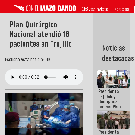
Chávez invicto
Noticias ↓
Plan Quirúrgico
Nacional atendió 18
pacientes en Trujillo
Noticias
destacadas
Escucha esta noticia: 🔊
Presidenta
(E) Delcy
Rodríguez
ordena Plan
maestro de
desarrollo
logístico y
turístico
Presidenta
para La