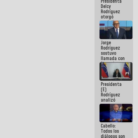
Presidenta
abordar
Delcy
planes de
Rodríguez
acción
otorgó
medalla
"Héroe de
Venezuela"
a servidores
Jorge
públicos
Rodríguez
sostuvo
llamada con
Dinorah
Figuera y
acuerdan
primer
Presidenta
encuentro
(E)
presencial
Rodríguez
para el
analizó
diálogo
junto a
gobernadores
planes de
recuperación
Cabello:
del Sistema
Todos los
Eléctrico
diálogos son
Nacional