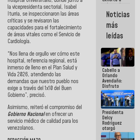
Hospital Universitario
, donde junto a
gobernadores
la vicepresidenta sectorial, Isabel
y alcaldes a
Noticias
Iturria, se inspeccionaron las áreas
edificar
críticas y se revisaron las
casas para
más
abuelos
capacidades para el fortalecimiento
de áreas vitales como el
Servicio de
leídas
Cardiología
.
“Nos llena de orgullo ver cómo este
hospital, referencia regional, está
inmerso de lleno en el
Plan Salud y
Cabello a
Vida 2026
, atendiendo las
Orlando
Avendaño:
demandas que nuestro pueblo nos
Disfruto
exige a través del
1x10 del Buen
cada vez
Gobierno
”, precisó.
que escribes
porque lo
Asimismo, reiteró el compromiso del
que haces
Presidenta
es
Gobierno Nacional
en ofrecer un
Delcy
embarrarla
servicio médico de calidad para los
Rodríguez
venezolanos.
otorgó
medalla
"Héroe de