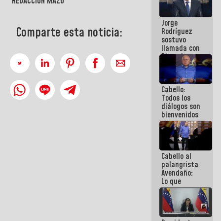
REDACCIÓN MAZO
Venezuela"
a servidores
Jorge
públicos
Comparte esta noticia:
Rodríguez
sostuvo
llamada con
Dinorah
Figuera y
acuerdan
primer
Cabello:
encuentro
Todos los
presencial
diálogos son
para el
bienvenidos
diálogo
siempre que
estén en el
marco de la
Constitución
Cabello al
de la
palangrista
República
Avendaño:
Lo que
vayas a
escribir
hazlo hoy
por que no