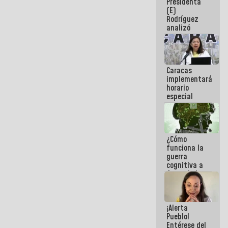
Presidenta
sabemos si
(E)
la semana
Rodríguez
que viene
analizó
hay
junto a
programa
gobernadores
planes de
recuperación
Caracas
del Sistema
implementará
Eléctrico
horario
Nacional
especial
para
adaptarse
al plan de
ahorro
¿Cómo
energético
funciona la
guerra
cognitiva a
favor de la
narrativa
hegemónica?
(1)
¡Alerta
Pueblo!
Entérese del