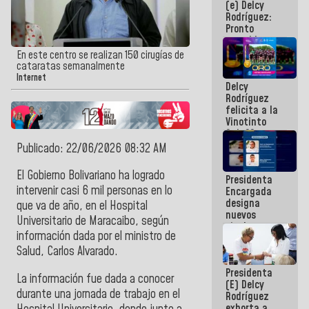
(e) Delcy
los
Rodríguez:
Centroamericanos
Pronto
restableceremos
las
En este centro se realizan 150 cirugías de
operaciones
cataratas semanalmente
en el
Internet
Delcy
Aeropuerto
Rodríguez
Internacional
felicita a la
de
Vinotinto
Maiquetía
Sub 20
campeona
Publicado: 22/06/2026 08:32 AM
frente
México Sub
El
Gobierno Bolivariano
ha logrado
Presidenta
23 en los
intervenir casi 6 mil personas en lo
Encargada
Centroamericanos
designa
que va de año,
en el
Hospital
nuevos
Universitario de Maracaibo,
según
titulares en
información dada por el
ministro de
el
Viceministerio
Salud, Carlos Alvarado
.
de Energía
Presidenta
Eléctrica y
La información fue dada a conocer
(E) Delcy
CORPOELEC
durante una jornada de trabajo en el
Rodríguez
exhorta a