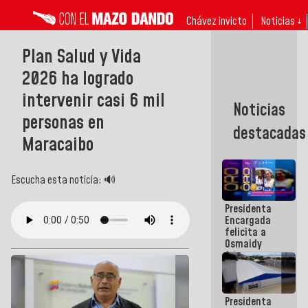
Chávez invicto
Noticias ↓
Plan Salud y Vida
2026 ha logrado
intervenir casi 6 mil
Noticias
personas en
destacadas
Maracaibo
Escucha esta noticia: 🔊
Presidenta
Encargada
felicita a
Osmaidy
Arias y
Giraly
Marcano por
hacer
Presidenta
historia en