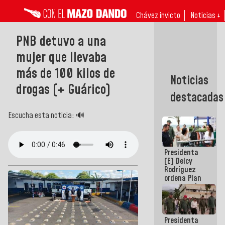
Chávez invicto
Noticias ↓
PNB detuvo a una
mujer que llevaba
más de 100 kilos de
Noticias
drogas (+ Guárico)
destacadas
Escucha esta noticia: 🔊
Presidenta
(E) Delcy
Rodríguez
ordena Plan
maestro de
desarrollo
logístico y
turístico
Presidenta
para La