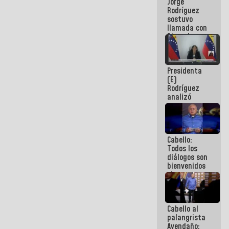
Jorge
públicos
Rodríguez
sostuvo
llamada con
Dinorah
Figuera y
acuerdan
primer
Presidenta
encuentro
(E)
presencial
Rodríguez
para el
analizó
diálogo
junto a
gobernadores
planes de
recuperación
Cabello:
del Sistema
Todos los
Eléctrico
diálogos son
Nacional
bienvenidos
siempre que
estén en el
marco de la
Constitución
Cabello al
de la
palangrista
República
Avendaño: