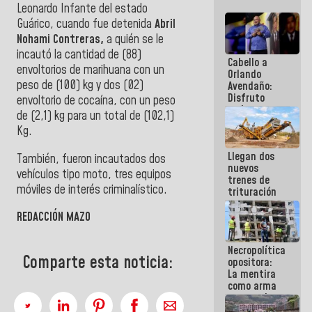
Leonardo Infante del estado
Guárico, cuando fue detenida
Abril
Nohami Contreras,
a quién se le
incautó la cantidad de (88)
Cabello a
envoltorios de marihuana con un
Orlando
peso de (100) kg y dos (02)
Avendaño:
Disfruto
envoltorio de cocaína, con un peso
cada vez
de (2,1) kg para un total de (102,1)
que escribes
Kg.
porque lo
que haces
Llegan dos
es
También, fueron incautados dos
nuevos
embarrarla
vehículos tipo moto, tres equipos
trenes de
móviles de interés criminalístico.
trituración
para
optimizar
REDACCIÓN MAZO
manejo de
escombros
Necropolítica
en La Guaira
Comparte esta noticia:
opositora:
La mentira
como arma
contra el
Pueblo