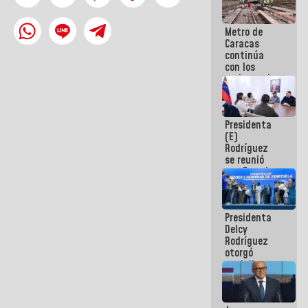
Metro de
Caracas
continúa
con los
trabajos de
mantenimiento
e inspección
en la Línea 2
Presidenta
(E)
Rodríguez
se reunió
con Estado
Mayor
Eléctrico
para
Presidenta
abordar
Delcy
planes de
Rodríguez
acción
otorgó
medalla
"Héroe de
Venezuela"
a servidores