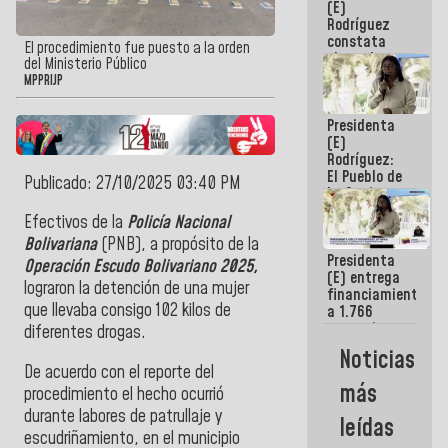
(E)
Guaira
Rodríguez
constata
El procedimiento fue puesto a la orden
obras de
del Ministerio Público
rehabilitación
MPPRIJP
de Escuela
Militar de
Presidenta
Mamo en La
(E)
Guaira
Rodríguez:
El Pueblo de
Publicado: 27/10/2025 03:40 PM
La Guaira
siempre
Efectivos de la
Policía Nacional
estará
Bolivariana
(PNB), a propósito de la
acompañada
Presidenta
por el
Operación Escudo Bolivariano 2025,
(E) entrega
Gobierno
lograron la detención de una mujer
financiamientos
Nacional
que llevaba consigo 102 kilos de
a 1.766
comerciantes
diferentes drogas.
y
Noticias
emprendedores
De acuerdo con el reporte del
afectados
más
procedimiento el hecho ocurrió
por
terremotos
durante labores de patrullaje y
leídas
escudriñamiento, en el municipio