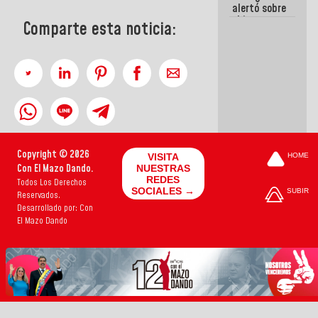
alertó sobre
el impacto
Comparte esta noticia:
de la
emergencia
climática en
los oceános
Copyright © 2026
VISITA
HOME
Con El Mazo Dando.
NUESTRAS
REDES
Todos Los Derechos
SOCIALES →
SUBIR
Reservados.
Desarrollado por: Con
El Mazo Dando