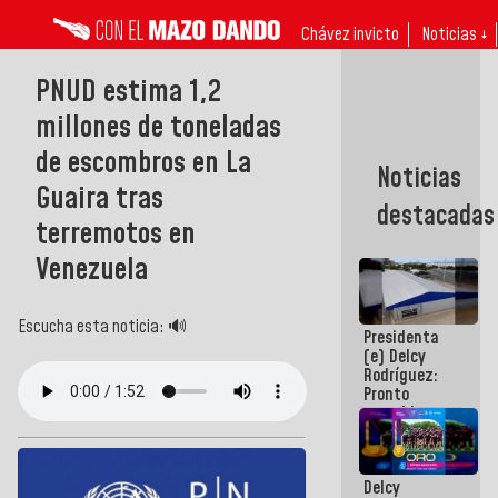
Chávez invicto
Noticias ↓
PNUD estima 1,2
millones de toneladas
de escombros en La
Noticias
Guaira tras
destacadas
terremotos en
Venezuela
Escucha esta noticia: 🔊
Presidenta
(e) Delcy
Rodríguez:
Pronto
restableceremos
las
operaciones
en el
Delcy
Aeropuerto