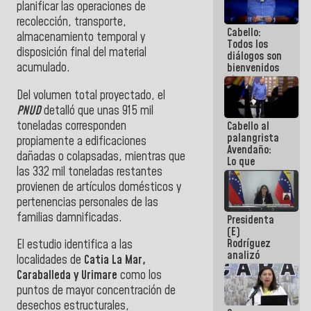
planificar las operaciones de
acuerdan
primer
recolección, transporte,
Cabello:
encuentro
almacenamiento temporal y
Todos los
presencial
disposición final del material
diálogos son
para el
acumulado.
bienvenidos
diálogo
siempre que
estén en el
Del volumen total proyectado, el
marco de la
PNUD
detalló que unas 915 mil
Constitución
toneladas corresponden
Cabello al
de la
palangrista
República
propiamente a edificaciones
Avendaño:
dañadas o colapsadas, mientras que
Lo que
las 332 mil toneladas restantes
vayas a
escribir
provienen de artículos domésticos y
hazlo hoy
pertenencias personales de las
por que no
familias damnificadas.
Presidenta
sabemos si
(E)
la semana
Rodríguez
que viene
El estudio identifica a las
analizó
hay
localidades de
Catia La Mar,
junto a
programa
Caraballeda y Urimare
como los
gobernadores
puntos de mayor concentración de
planes de
recuperación
desechos estructurales,