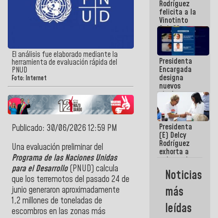
Rodríguez
Internacional
felicita a la
de
Vinotinto
Maiquetía
Sub 20
campeona
frente
México Sub
El análisis fue elaborado mediante la
Presidenta
23 en los
herramienta de evaluación rápida del
Encargada
Centroamericanos
PNUD
designa
Foto: Internet
nuevos
titulares en
el
Viceministerio
de Energía
Presidenta
Eléctrica y
Publicado: 30/06/2026 12:59 PM
(E) Delcy
CORPOELEC
Rodríguez
Una evaluación preliminar del
exhorta a
Programa de las Naciones Unidas
gobernadores
y alcaldes a
para el Desarrollo
(PNUD) calcula
Noticias
edificar
que los terremotos del pasado 24 de
casas para
más
junio generaron aproximadamente
abuelos
1,2 millones de toneladas de
leídas
escombros en las zonas más