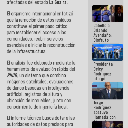
afectadas del estado
La Guaira
.
El organismo internacional enfatizó
que la remoción de estos residuos
Cabello a
constituye el primer paso crítico
Orlando
para restablecer el acceso a las
Avendaño:
comunidades, reabrir servicios
Disfruto
esenciales e iniciar la reconstrucción
cada vez
que escribes
de la infraestructura.
porque lo
que haces
El análisis fue elaborado mediante la
Presidenta
es
herramienta de evaluación rápida del
Delcy
embarrarla
Rodríguez
PNUD
, un sistema que combina
otorgó
imágenes satelitales, evaluaciones
medalla
de daños basadas en inteligencia
"Héroe de
Venezuela"
artificial, registros de altura y
a servidores
ubicación de inmuebles, junto con
Jorge
públicos
conocimiento de ingeniería local.
Rodríguez
sostuvo
llamada con
El informe técnico busca dotar a las
Dinorah
autoridades de datos precisos para
Figuera y