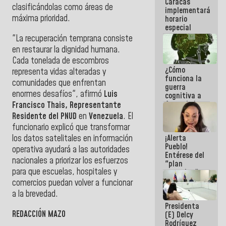
Caracas
del Sistema
clasificándolas como áreas de
implementará
Eléctrico
máxima prioridad.
horario
Nacional
especial
para
"La recuperación temprana consiste
adaptarse
en restaurar la dignidad humana.
al plan de
Cada tonelada de escombros
ahorro
¿Cómo
energético
representa vidas alteradas y
funciona la
comunidades que enfrentan
guerra
enormes desafíos", afirmó
Luis
cognitiva a
favor de la
Francisco Thais, Representante
narrativa
Residente del PNUD
en
Venezuela
. El
hegemónica?
funcionario explicó que transformar
(1)
los datos satelitales en información
¡Alerta
Pueblo!
operativa ayudará a las autoridades
Entérese del
nacionales a priorizar los esfuerzos
"plan
para que escuelas, hospitales y
enjambre"
de La Sayo
comercios puedan volver a funcionar
para
a la brevedad.
sabotear el
Presidenta
diálogo y
REDACCIÓN MAZO
(E) Delcy
promover el
Rodríguez
caos