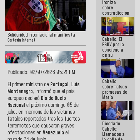
ironiza
la semana
sobre
que viene
contradicciones
hay
y mentiras
programa
de María
Machado:
¡Créanle!
Solidaridad internacional manifiesta
Cabello: El
Cortesía Internet
PSUV por la
conciencia
de su
militancia
es la
organización
Publicado: 02/07/2026 05:21 PM
política más
Cabello
sólida de
El primer ministro de
Portugal
,
Luís
sobre falsas
Venezuela
Montenegro
, informó que el país
promesas de
María
europeo declaró
Día de Duelo
Machado:
Nacional
el próximo domingo 05 de
¿Quién le
julio, en memoria de las víctimas
puede creer?
¿Y la gente
fatales reportadas tras los fuertes
Diosdado
que ella iba
terremotos que causaron graves
Cabello:
a salvar en
afectaciones en
Venezuela
el
Llamados a
La Guaira?
pasado 24 de junio.
la calle de