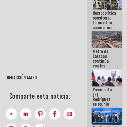
porque lo
que haces
Necropolítica
es
opositora:
embarrarla
La mentira
como arma
contra el
Pueblo
Metro de
Caracas
continúa
con los
trabajos de
mantenimiento
REDACCIÓN MAZO
e inspección
en la Línea 2
Presidenta
(E)
Comparte esta noticia:
Rodríguez
se reunió
con Estado
Mayor
Eléctrico
para