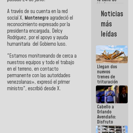
María
Machado se
A través de su cuenta en la red
Noticias
estrellaron
social X,
Montenegro
agradeció el
de frente
más
reconocimiento expresado por la
contra el
Pueblo
presidenta encargada, Delcy
leídas
Rodríguez, por el apoyo y ayuda
humanitaria del Gobierno luso.
"Estamos monitoreando de cerca a
nuestros equipos y todo el trabajo
Llegan dos
en el terreno, en contacto
nuevos
permanente con las autoridades
trenes de
venezolanas», expresó el primer
trituración
para
ministro", escribió desde X.
optimizar
manejo de
escombros
Cabello a
en La Guaira
Orlando
Avendaño:
Disfruto
cada vez
que escribes