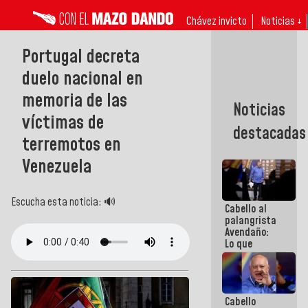
Chávez invicto
Noticias ↓
Portugal decreta
duelo nacional en
memoria de las
Noticias
víctimas de
destacadas
terremotos en
Venezuela
Escucha esta noticia: 🔊
Cabello al
palangrista
Avendaño:
Lo que
vayas a
escribir
hazlo hoy
por que no
Cabello
sabemos si