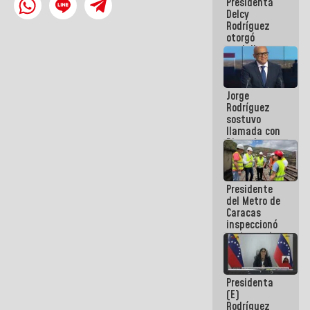
Presidenta
abordar
Delcy
planes de
Rodríguez
acción
otorgó
medalla
"Héroe de
Venezuela"
a servidores
Jorge
públicos
Rodríguez
sostuvo
llamada con
Dinorah
Figuera y
acuerdan
primer
Presidente
encuentro
del Metro de
presencial
Caracas
para el
inspeccionó
diálogo
trabajos de
rehabilitación
y
modernización
Presidenta
de la vía
(E)
férrea
Rodríguez