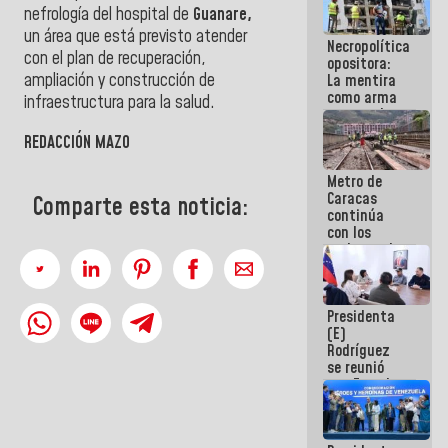
manejo de
nefrología del hospital de
Guanare,
escombros
un área que está previsto atender
Necropolítica
en La Guaira
con el plan de recuperación,
opositora:
ampliación y construcción de
La mentira
como arma
infraestructura para la salud.
contra el
Pueblo
REDACCIÓN MAZO
Metro de
Caracas
Comparte esta noticia:
continúa
con los
trabajos de
mantenimiento
e inspección
en la Línea 2
Presidenta
(E)
Rodríguez
se reunió
con Estado
Mayor
Eléctrico
para