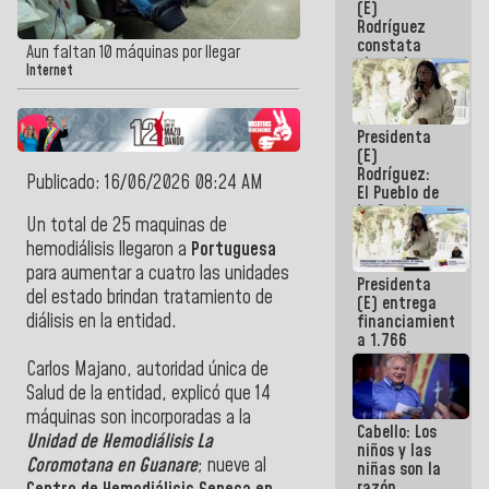
(E)
Guaira
Rodríguez
constata
Aun faltan 10 máquinas por llegar
obras de
Internet
rehabilitación
de Escuela
Militar de
Presidenta
Mamo en La
(E)
Guaira
Rodríguez:
Publicado: 16/06/2026 08:24 AM
El Pueblo de
La Guaira
Un total de 25 maquinas
de
siempre
estará
hemodiálisis llegaron a
P
ortuguesa
acompañada
para aumentar a cuatro las unidades
Presidenta
por el
del estado brindan tratamiento de
(E) entrega
Gobierno
diálisis en la entidad.
financiamientos
Nacional
a 1.766
comerciantes
Carlos Majano, autoridad única de
y
Salud de la entidad, explicó que
14
emprendedores
afectados
máquinas son incorporadas a la
Cabello: Los
por
Unidad de Hemodiálisis La
niños y las
terremotos
Coromotana en Guanare
; nueve al
niñas son la
razón