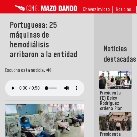
Chávez invicto
Noticias ↓
Portuguesa: 25
máquinas de
hemodiálisis
Noticias
arribaron a la entidad
destacadas
Escucha esta noticia: 🔊
Presidenta
(E) Delcy
Rodríguez
ordena Plan
maestro de
desarrollo
logístico y
turístico
Presidenta
para La