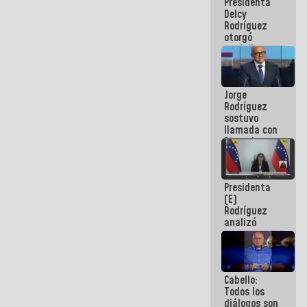
Presidenta
abordar
Delcy
planes de
Rodríguez
acción
otorgó
medalla
"Héroe de
Venezuela"
a servidores
Jorge
públicos
Rodríguez
sostuvo
llamada con
Dinorah
Figuera y
acuerdan
primer
Presidenta
encuentro
(E)
presencial
Rodríguez
para el
analizó
diálogo
junto a
gobernadores
planes de
recuperación
Cabello:
del Sistema
Todos los
Eléctrico
diálogos son
Nacional