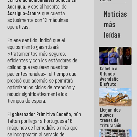
Centro de Hemodiálisis Seneca en
fundamental
Acarigua,
y dos al hospital de
de todo lo
Noticias
Acarigua-Araure
que cuenta
que
actualmente con 12 máquinas
estamos
más
haciendo
operativas.
leídas
En ese sentido, indicó que e
l
equipamiento garantizará
«tratamientos más seguros,
eficientes y con los estándares de
calidad que requieren nuestros
Cabello a
Orlando
pacientes renales», al tiempo que
Avendaño:
precisó que además se permitirá
Disfruto
optimizar los ciclos de atención y
cada vez
reducir significativamente los
que escribes
porque lo
tiempos de espera.
que haces
Llegan dos
es
El
gobernador Primitivo Cedeño,
aún
nuevos
embarrarla
trenes de
faltan por llegar a Portuguesa 10
trituración
máquinas de hemodiálisis más que
para
se incorporarán al servicio de
optimizar