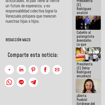
dificultades, el país tiene al frente
Presidenta
de la
(E)
República
un futuro de esperanza, y es
Rodríguez
responsabilidad colectiva lograr la
analizó
Venezuela próspera que merecen
junto a
gobernadores
nuestras hijas e hijos.
planes de
recuperación
Cabello al
del Sistema
palangrista
Eléctrico
REDACCIÓN MAZO
Avendaño:
Nacional
Lo que
vayas a
escribir
Comparte esta noticia:
hazlo hoy
por que no
Presidenta
sabemos si
(E) Delcy
la semana
Rodríguez
que viene
encabezó
hay
lanzamiento
programa
del Plan
Nacional de
Recreación
¡Alerta
Vacacional
Pueblo!
Entérese del