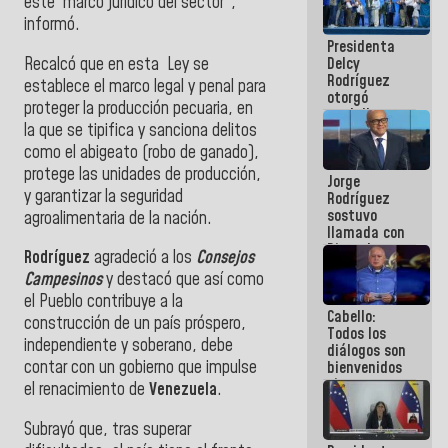
este marco jurídico del sector",
manejo de
informó.
escombros
Presidenta
en La Guaira
Recalcó que en esta Ley se
Delcy
Rodríguez
establece el marco legal y penal para
otorgó
proteger la producción pecuaria, en
medalla
la que se tipifica y sanciona delitos
"Héroe de
Venezuela"
como el abigeato (robo de ganado),
a servidores
protege las unidades de producción,
Jorge
públicos
y garantizar la seguridad
Rodríguez
sostuvo
agroalimentaria de la nación.
llamada con
Dinorah
Rodríguez
agradeció a los
Consejos
Figuera y
Campesinos
y destacó que así como
acuerdan
primer
el Pueblo contribuye a la
Cabello:
encuentro
construcción de un país próspero,
Todos los
presencial
independiente y soberano, debe
diálogos son
para el
contar con un gobierno que impulse
bienvenidos
diálogo
siempre que
el renacimiento de
Venezuela
.
estén en el
marco de la
Subrayó que, tras superar
Constitución