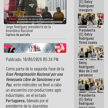
(E) Delcy
Rodríguez
inaugura
casa de los
Abuelos
Primavera
en Caracas
Jorge Rodríguez presidente de la
Presidenta
Asamblea Nacional
(E) Delcy
Captura de pantalla
Rodríguez
firmó nueva
de Ley de
Arrendamiento
aprobada
por la AN
Publicado: 10/06/2026 05:34 PM
Delcy
Rodríguez:
Como parte de la segunda fase de la
Más de 2 mil
Gran Peregrinación Nacional por una
personas
beneficiadas
Venezuela Libre de Sanciones y en
con planes
Paz
, este miércoles se llevó a cabo
para
un encuentro con productores agro
atención de
Presidenta
industriales, en el estado
emergencia
(E) Delcy
sísmica en
Portuguesa,
liderado por
el
Rodríguez
la última
presidente de la
Asamblea
lanza plan