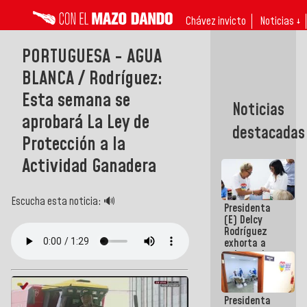
Chávez invicto
Noticias ↓
PORTUGUESA - AGUA
BLANCA / Rodríguez:
Esta semana se
Noticias
aprobará La Ley de
destacadas
Protección a la
Actividad Ganadera
Escucha esta noticia: 🔊
Presidenta
(E) Delcy
Rodríguez
exhorta a
gobernadores
y alcaldes a
edificar
casas para
Presidenta
abuelos