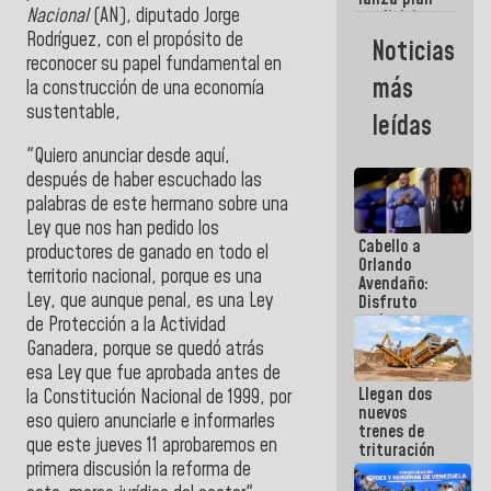
semana
Nacional
(AN), diputado
Jorge
crediticio
con subsidio
Rodríguez,
c
on el propósito de
Noticias
a Juntas de
reconocer su papel fundamental en
Condominio
más
la construcción de una economía
sustentable,
leídas
"Quiero anunciar desde aquí,
después de haber escuchado las
palabras de este hermano sobre una
Ley que nos han pedido los
Cabello a
productores de ganado en todo el
Orlando
terri
torio nacional, porque es una
Avendaño:
Ley, que aunque penal, es una
Ley
Disfruto
cada vez
de Protección a la Actividad
que escribes
Ganadera, porque se quedó atrás
porque lo
esa Ley que fue aprobada antes de
que haces
Llegan dos
es
la Constitución Nacional de 1999, por
nuevos
embarrarla
eso quiero anunciarle e informarles
trenes de
que este jueves 11 aprobaremos en
trituración
primera discusión la reforma de
para
optimizar