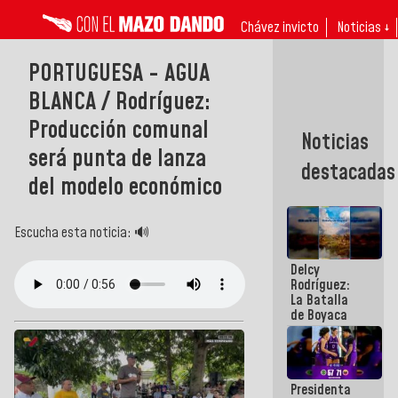
Chávez invicto
Noticias ↓
PORTUGUESA - AGUA
BLANCA / Rodríguez:
Producción comunal
Noticias
será punta de lanza
destacadas
del modelo económico
Escucha esta noticia: 🔊
Delcy
Rodríguez:
La Batalla
de Boyaca
representa
un capítulo
decisivo en
la gesta
Presidenta
emancipadora