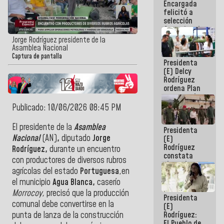
Encargada
de nuestra
felicitó a
América
selección
femenina de
baloncesto
Jorge Rodríguez presidente de la
por su
Asamblea Nacional
clasificación
Captura de pantalla
Presidenta
a la
(E) Delcy
AmeriCup
Rodríguez
2027
ordena Plan
maestro de
desarrollo
Publicado: 10/06/2026 08:45 PM
logístico y
turístico
El presidente de la
Asamblea
Presidenta
para La
Nacional
(AN)
,
diputado
Jorge
(E)
Guaira
Rodríguez
Rodríguez,
durante un encuentro
constata
con productores de diversos rubros
obras de
agrícolas del estado
Portuguesa
,en
rehabilitación
de Escuela
el municipio
Agua Blanca,
caserío
Militar de
Morrocoy,
precisó que la producción
Presidenta
Mamo en La
comunal debe convertirse en la
(E)
Guaira
Rodríguez:
punta de lanza de la construcción
El Pueblo de