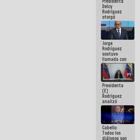
Presidenta
abordar
Delcy
planes de
Rodríguez
acción
otorgó
medalla
"Héroe de
Venezuela"
a servidores
Jorge
públicos
Rodríguez
sostuvo
llamada con
Dinorah
Figuera y
acuerdan
primer
Presidenta
encuentro
(E)
presencial
Rodríguez
para el
analizó
diálogo
junto a
gobernadores
planes de
recuperación
Cabello:
del Sistema
Todos los
Eléctrico
diálogos son
Nacional