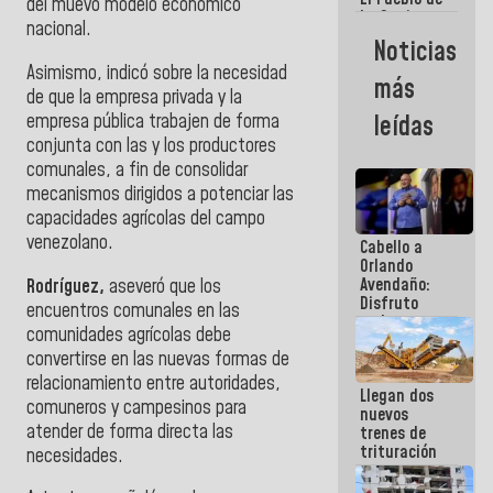
del muevo modelo económico
La Guaira
nacional.
siempre
Noticias
estará
Asimismo, indicó sobre la necesidad
acompañada
más
por el
de que la empresa privada y la
Gobierno
empresa pública trabajen de forma
leídas
Nacional
conjunta con las y los productores
comunales, a fin de consolidar
mecanismos dirigidos a potenciar las
capacidades agrícolas del campo
venezolano.
Cabello a
Orlando
Avendaño:
Rodríguez,
aseveró que los
Disfruto
encuentros comunales en las
cada vez
comunidades agrícolas debe
que escribes
convertirse en las nuevas formas de
porque lo
que haces
relacionamiento entre autoridades,
Llegan dos
es
comuneros y campesinos para
nuevos
embarrarla
atender de forma directa las
trenes de
trituración
necesidades.
para
optimizar