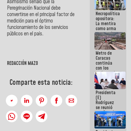
Asimsismo señaló que la
manejo de
Peregrinación Nacional debe
escombros
Necropolítica
en La Guaira
convertirse en el principal factor de
opositora:
medición para el óptimo
La mentira
funcionamiento de los servicios
como arma
contra el
públicos en el país.
Pueblo
Metro de
Caracas
continúa
REDACCIÓN MAZO
con los
trabajos de
mantenimiento
Comparte esta noticia:
e inspección
en la Línea 2
Presidenta
(E)
Rodríguez
se reunió
con Estado
Mayor
Eléctrico
para