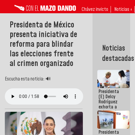
Chávez invicto
Noticias ↓
Presidenta de México
presenta iniciativa de
reforma para blindar
Noticias
las elecciones frente
destacadas
al crimen organizado
Escucha esta noticia: 🔊
Presidenta
(E) Delcy
Rodríguez
exhorta a
gobernadores
y alcaldes a
edificar
casas para
Presidenta
abuelos