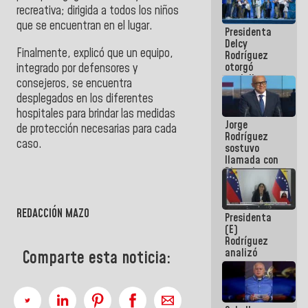
manejo de
recreativa; dirigida a todos los niños
escombros
que se encuentran en el lugar.
Presidenta
en La Guaira
Delcy
Finalmente, explicó que un equipo,
Rodríguez
otorgó
integrado por defensores y
medalla
consejeros, se encuentra
"Héroe de
desplegados en los diferentes
Venezuela"
hospitales para brindar las medidas
a servidores
Jorge
públicos
de protección necesarias para cada
Rodríguez
caso.
sostuvo
llamada con
Dinorah
">
Figuera y
acuerdan
primer
REDACCIÓN MAZO
Presidenta
encuentro
(E)
presencial
Rodríguez
para el
analizó
diálogo
Comparte esta noticia:
junto a
gobernadores
planes de
recuperación