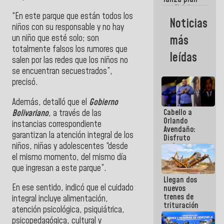
semana
crediticio
“En este parque que están todos los
con subsidio
Noticias
a Juntas de
niños con su responsable y no hay
Condominio
un niño que esté solo; son
más
totalmente falsos los rumores que
leídas
salen por las redes que los niños no
se encuentran secuestrados”,
precisó.
Además, detalló que el
Gobierno
Cabello a
Bolivariano
, a través de las
Orlando
instancias correspondiente
Avendaño:
garantizan la atención integral de los
Disfruto
niños, niñas y adolescentes “desde
cada vez
que escribes
el mismo momento, del mismo día
porque lo
que ingresan a este parque”.
que haces
Llegan dos
es
En ese sentido, indicó que el cuidado
nuevos
embarrarla
trenes de
integral incluye alimentación,
trituración
atención psicológica, psiquiátrica,
para
psicopedagógica, cultural y
optimizar