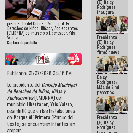
(E) Delcy
Rodríguez
inaugura
casa de los
Abuelos
presidenta del Consejo Municipal de
Primavera
Derechos de Niños, Niñas y Adolescentes
en Caracas
(CMDNNA) del municipio Libertador, Yris
Presidenta
Valera
(E) Delcy
Captura de pantalla
Rodríguez
firmó nueva
de Ley de
Arrendamiento
aprobada
por la AN
Publicado: 01/07/2026 04:30 PM
Delcy
Rodríguez:
La presidenta del
Consejo Municipal
Más de 2 mil
de Derechos de Niños, Niñas y
personas
beneficiadas
Adolescentes
(CMDNNA) del
con planes
municipio
Libertador
,
Yris Valera
,
para
desmintió que en las instalaciones
atención de
Presidenta
del
Parque Alí Primera
(Parque del
emergencia
(E) Delcy
sísmica en
Oeste) se encuentren infantes sin
Rodríguez
la última
amparo.
lanza plan