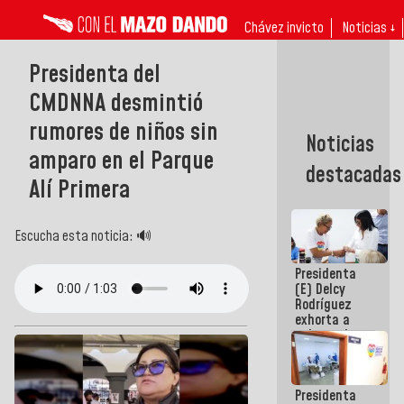
Chávez invicto
Noticias ↓
Presidenta del
CMDNNA desmintió
rumores de niños sin
Noticias
amparo en el Parque
destacadas
Alí Primera
Escucha esta noticia: 🔊
Presidenta
(E) Delcy
Rodríguez
exhorta a
gobernadores
y alcaldes a
edificar
casas para
Presidenta
abuelos