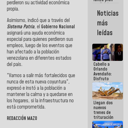
semana
perdieron su actividad económica
crediticio
propia.
con subsidio
Noticias
a Juntas de
Condominio
Asimismo, indicó que a través del
más
Sistema Patria
, el
Gobierno Nacional
leídas
asignará una ayuda económica
especial para quienes perdieron sus
empleos, luego de los eventos que
han afectado a la población
venezolana en diferentes estados
del país.
Cabello a
Orlando
Avendaño:
"Vamos a salir más fortalecidos que
Disfruto
nunca de esta nueva coyuntura",
cada vez
expresó e instó a la población a
que escribes
porque lo
mantener la calma y a quedarse en
que haces
los hogares, si la infraestructura no
Llegan dos
es
está comprometida.
nuevos
embarrarla
trenes de
trituración
REDACCIÓN MAZO
para
optimizar