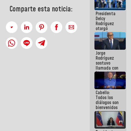
manejo de
Comparte esta noticia:
escombros
Presidenta
en La Guaira
Delcy
Rodríguez
otorgó
medalla
"Héroe de
Venezuela"
a servidores
Jorge
públicos
Rodríguez
sostuvo
llamada con
Dinorah
Figuera y
acuerdan
primer
Cabello:
encuentro
Todos los
presencial
diálogos son
para el
bienvenidos
diálogo
siempre que
estén en el
marco de la
Constitución