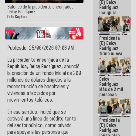
(E) Delcy
Balance de la presidenta encargada,
Rodríguez
Delcy Rodríguez
inaugura
Foto Captura
casa de los
Abuelos
Primavera
en Caracas
Presidenta
(E) Delcy
Publicado: 25/06/2026 07:08 AM
Rodríguez
firmó nueva
de Ley de
La
presidenta encargada de la
Arrendamiento
República, Delcy Rodríguez,
anunció
aprobada
la creación de un fondo inicial de 200
por la AN
Delcy
millones de dólares dirigidos a la
Rodríguez:
reconstrucción de hospitales y
Más de 2 mil
viviendas afectados por
personas
beneficiadas
movimientos telúricos.
con planes
para
En ese sentido, indicó que se
atención de
activará una línea de crédito tanto
Presidenta
emergencia
del sector público, como privado
(E) Delcy
sísmica en
Rodríguez
la última
para apoyar a las personas que
lanza plan