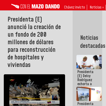
Chávez invicto
Noticias ↓
Presidenta (E)
anunció la creación de
un fondo de 200
Noticias
millones de dólares
destacadas
para reconstrucción
de hospitales y
viviendas
Presidenta
(E) Delcy
Rodríguez
exhorta a
gobernadores
y alcaldes a
edificar
casas para
Presidenta
abuelos