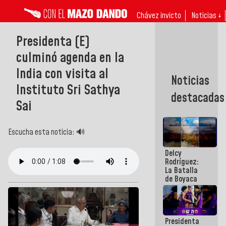
Chávez invicto
Noticias ↓
Presidenta (E)
culminó agenda en la
India con visita al
Noticias
Instituto Sri Sathya
destacadas
Sai
Escucha esta noticia: 🔊
Delcy
Rodríguez:
La Batalla
de Boyaca
representa
un capítulo
decisivo en
la gesta
Presidenta
emancipadora