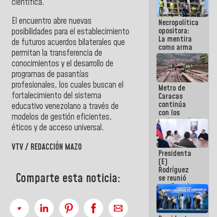
científica.
manejo de
escombros
El encuentro abre nuevas
Necropolítica
en La Guaira
opositora:
posibilidades para el establecimiento
La mentira
de futuros acuerdos bilaterales que
como arma
permitan la transferencia de
contra el
conocimientos y el desarrollo de
Pueblo
programas de pasantías
profesionales, los cuales buscan el
Metro de
fortalecimiento del sistema
Caracas
continúa
educativo venezolano a través de
con los
modelos de gestión eficientes,
trabajos de
éticos y de acceso universal.
mantenimiento
e inspección
en la Línea 2
VTV / REDACCIÓN MAZO
Presidenta
(E)
Rodríguez
Comparte esta noticia:
se reunió
con Estado
Mayor
Eléctrico
para