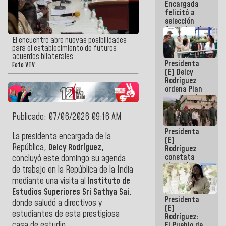
Encargada
de nuestra
felicitó a
América
selección
femenina de
baloncesto
El encuentro abre nuevas posibilidades
por su
para el establecimiento de futuros
clasificación
acuerdos bilaterales
Presidenta
a la
Foto VTV
(E) Delcy
AmeriCup
Rodríguez
2027
ordena Plan
maestro de
desarrollo
logístico y
Publicado: 07/06/2026 09:16 AM
turístico
Presidenta
para La
La presidenta encargada de la
(E)
Guaira
República,
Delcy Rodríguez,
Rodríguez
constata
concluyó este domingo su agenda
obras de
de trabajo en la República de la India
rehabilitación
mediante una visita al
Instituto de
de Escuela
Militar de
Estudios Superiores Sri Sathya Sai
,
Presidenta
Mamo en La
donde saludó a directivos y
(E)
Guaira
estudiantes de esta prestigiosa
Rodríguez:
casa de estudio.
El Pueblo de