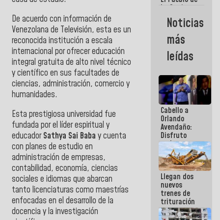
La Guaira
siempre
De acuerdo con información de
Noticias
estará
Venezolana de Televisión, esta es un
acompañada
más
reconocida institución a escala
por el
Gobierno
internacional por ofrecer educación
leídas
Nacional
integral gratuita de alto nivel técnico
y científico en sus facultades de
ciencias, administración, comercio y
humanidades.
Cabello a
Esta prestigiosa universidad fue
Orlando
fundada por el líder espiritual y
Avendaño:
educador
Sathya Sai Baba
y cuenta
Disfruto
cada vez
con planes de estudio en
que escribes
administración de empresas,
porque lo
contabilidad, economía, ciencias
que haces
Llegan dos
es
sociales e idiomas que abarcan
nuevos
embarrarla
tanto licenciaturas como maestrías
trenes de
enfocadas en el desarrollo de la
trituración
para
docencia y la investigación
optimizar