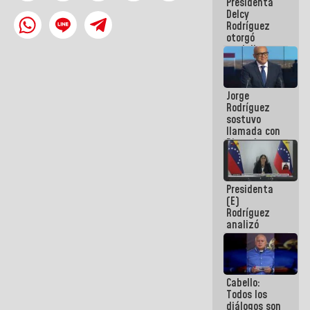
Presidenta
abordar
Delcy
planes de
Rodríguez
acción
otorgó
medalla
"Héroe de
Venezuela"
a servidores
Jorge
públicos
Rodríguez
sostuvo
llamada con
Dinorah
Figuera y
acuerdan
primer
Presidenta
encuentro
(E)
presencial
Rodríguez
para el
analizó
diálogo
junto a
gobernadores
planes de
recuperación
Cabello:
del Sistema
Todos los
Eléctrico
diálogos son
Nacional