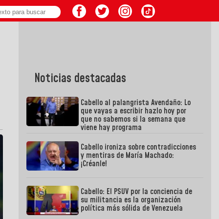
Noticias destacadas
Cabello al palangrista Avendaño: Lo
que vayas a escribir hazlo hoy por
que no sabemos si la semana que
viene hay programa
Cabello ironiza sobre contradicciones
y mentiras de María Machado:
¡Créanle!
Cabello: El PSUV por la conciencia de
su militancia es la organización
política más sólida de Venezuela