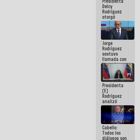
Presidenta
abordar
Delcy
planes de
Rodríguez
acción
otorgó
medalla
"Héroe de
Venezuela"
a servidores
Jorge
públicos
Rodríguez
sostuvo
llamada con
Dinorah
Figuera y
acuerdan
primer
Presidenta
encuentro
(E)
presencial
Rodríguez
para el
analizó
diálogo
junto a
gobernadores
planes de
recuperación
Cabello:
del Sistema
Todos los
Eléctrico
diálogos son
Nacional