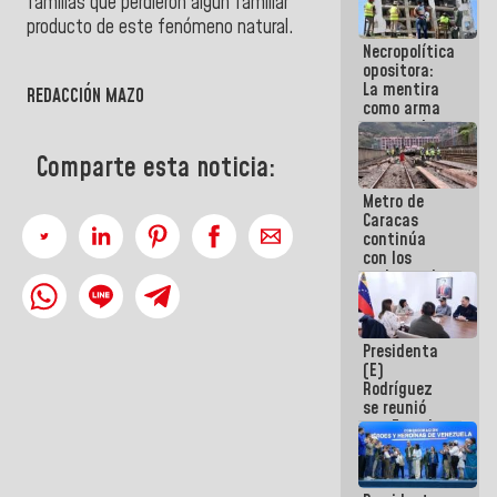
familias que perdieron algún familiar
manejo de
producto de este fenómeno natural.
escombros
Necropolítica
en La Guaira
opositora:
La mentira
REDACCIÓN MAZO
como arma
contra el
Pueblo
Comparte esta noticia:
Metro de
Caracas
continúa
con los
trabajos de
mantenimiento
e inspección
en la Línea 2
Presidenta
(E)
Rodríguez
se reunió
con Estado
Mayor
Eléctrico
para