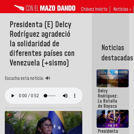
Chávez invicto
Noticias ↓
Presidenta (E) Delcy
Rodríguez agradeció
la solidaridad de
Noticias
diferentes países con
destacadas
Venezuela (+sismo)
Escucha esta noticia: 🔊
Delcy
Rodríguez:
La Batalla
de Boyaca
representa
un capítulo
decisivo en
la gesta
Presidenta
emancipadora