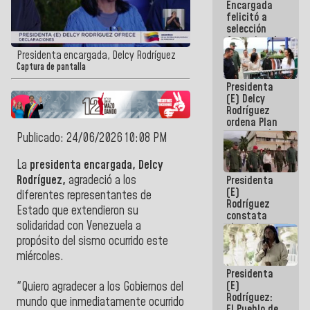
Encargada
de nuestra
felicitó a
América
selección
femenina de
baloncesto
Presidenta encargada, Delcy Rodríguez
por su
Captura de pantalla
clasificación
Presidenta
a la
(E) Delcy
AmeriCup
Rodríguez
2027
ordena Plan
maestro de
Publicado: 24/06/2026 10:08 PM
desarrollo
logístico y
La
presidenta encargada, Delcy
turístico
Rodríguez,
agradeció a los
Presidenta
para La
(E)
Guaira
diferentes representantes de
Rodríguez
Estado que extendieron su
constata
solidaridad con Venezuela a
obras de
rehabilitación
propósito del sismo ocurrido este
de Escuela
miércoles.
Militar de
Presidenta
Mamo en La
(E)
Guaira
"Quiero agradecer a los Gobiernos del
Rodríguez:
mundo que inmediatamente ocurrido
El Pueblo de