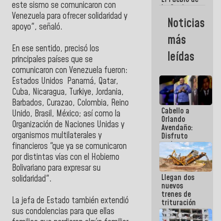
este sismo se comunicaron con
La Guaira
Venezuela para ofrecer solidaridad y
siempre
Noticias
estará
apoyo", señaló.
acompañada
más
por el
En ese sentido, precisó los
Gobierno
leídas
Nacional
principales países que se
comunicaron con Venezuela fueron:
Estados Unidos Panamá, Qatar,
Cuba, Nicaragua, Turkiye, Jordania,
Barbados, Curazao, Colombia, Reino
Cabello a
Unido, Brasil, México; así como la
Orlando
Organización de Naciones Unidas y
Avendaño:
organismos multilaterales y
Disfruto
cada vez
financieros "que ya se comunicaron
que escribes
por distintas vías con el Hobierno
porque lo
Bolivariano para expresar su
que haces
Llegan dos
es
solidaridad".
nuevos
embarrarla
trenes de
La jefa de Estado también extendió
trituración
para
sus condolencias para que ellas
optimizar